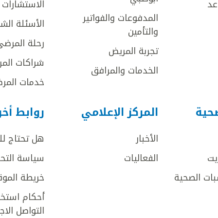
عد
الاستشارات ا
المدفوعات والفواتير
الأسئلة الش
والتأمين
رحلة المرضى
تجربة المريض
شراكات المر
الخدمات والمرافق
خدمات المرض
صحية
المركز الإعلامي
روابط أخ
الأخبار
هل تحتاج ل
يت
الفعاليات
سياسة التحر
بات الصحية
خريطة الموق
أحكام استخد
التواصل الا