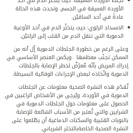
تجلّط الأوردة العميقة: حيث يتخثّر الدم في أحد
الأوردة العميقة في الجسم، وتحدث هذه الحالة
عادةً في أحد الساقيْن.
الانسداد الرئوي: حيث يتخثّر الدم في أحد الأوعية
الدموية التي تنقل الدم من القلب إلى الرئتيْن.
وعلى الرغم من خطورة الجلطات الدموية إّل أنه من
الممكن تجنّب معظمها . ويكمن العنصر الأساسي في
إدراك المريض بأنّه مُعرّضٌ لخطر الإصابة بالجلطات
الدموية واتّخاذه لبعض الإجراءات الوقائية البسيطة.
تُقدّم هذه النشرة الصحية معلومات عن الجلطات
الدموية في الأوردة، ويُرجى من الأشخاص الراغبين في
الحصول على معلومات حول الجلطات الدموية في
الشرايين والتي تُعتبر من الأسباب الشائعة للإصابة
بالنوبات القلبية والسكتات الدماغية أن يطّلعوا على
النشرة الصحية الخاصةبالتخثر الشرياني.