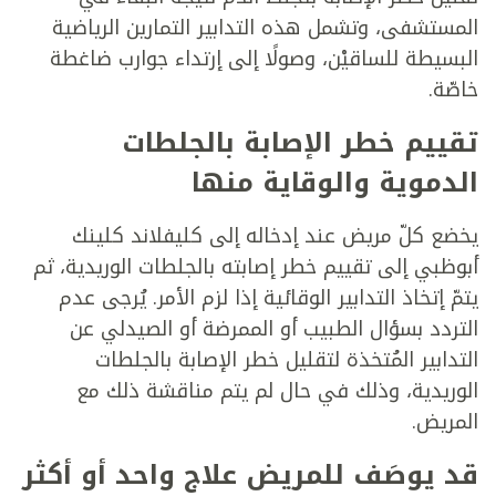
المستشفى، وتشمل هذه التدابير التمارين الرياضية
البسيطة للساقيْن، وصولًا إلى إرتداء جوارب ضاغطة
خاصّة.
تقييم خطر الإصابة بالجلطات
الدموية والوقاية منها
يخضع كلّ مريض عند إدخاله إلى كليفلاند كلينك
أبوظبي إلى تقييم خطر إصابته بالجلطات الوريدية، ثم
يتمّ إتخاذ التدابير الوقائية إذا لزم الأمر. يُرجى عدم
التردد بسؤال الطبيب أو الممرضة أو الصيدلي عن
التدابير المُتخذة لتقليل خطر الإصابة بالجلطات
الوريدية، وذلك في حال لم يتم مناقشة ذلك مع
المريض.
قد يوصَف للمريض علاج واحد أو أكثر