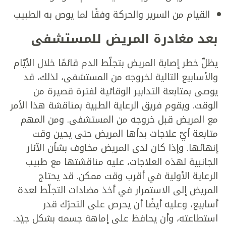
القيام من السرير والحركة وفقًا لما يوص به الطبيب
بعد مغادرة المريض للمستشفى
يظلّ خطر إصابة المريض بتجلّط الدم قائمًا خلال الأيّام
والأسابيع التالية لخروجه من المستشفى، لذلك، قد
يوصى بمتابعة التدابير الوقائية لفترة قصيرة من
الوقت. ويقوم فريق الرعاية الطبية بمناقشة هذا الأمر
مع المريض قبل خروجه من المستشفى. ومن المهم
متابعة أيّ علاجات بدأها المريض حتى يحين وقت
إنهائها. وإذا كان لدى المريض مخاوف بشأن الآثار
الجانبية لهذه العلاجات، عليه مناقشتها مع طبيب
الرعاية الأولية في أقرب وقت ممكن. قد يحتاج
المريض إلى الاستمرار في أخذ مضادات التجلّط لعدة
أسابيع، وعليه أيضًا أن يحرص على التحرّك قدر
استطاعته، وأن يحافظ على إماهة جسمه بشكل جيّد.