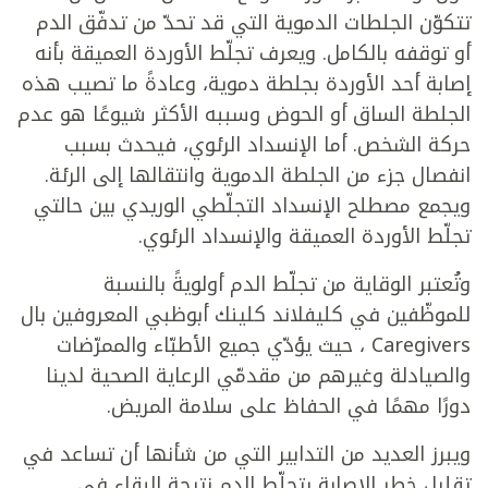
تتكوّن الجلطات الدموية التي قد تحدّ من تدفّق الدم
أو توقفه بالكامل. ويعرف تجلّط الأوردة العميقة بأنه
إصابة أحد الأوردة بجلطة دموية، وعادةً ما تصيب هذه
الجلطة الساق أو الحوض وسببه الأكثر شيوعًا هو عدم
حركة الشخص. أما الإنسداد الرئوي، فيحدث بسبب
انفصال جزء من الجلطة الدموية وانتقالها إلى الرئة.
ويجمع مصطلح الإنسداد التجلّطي الوريدي بين حالتي
تجلّط الأوردة العميقة والإنسداد الرئوي.
وتُعتبر الوقاية من تجلّط الدم أولويةً بالنسبة
للموظّفين في كليفلاند كلينك أبوظبي المعروفين بال
Caregivers ، حيث يؤدّي جميع الأطبّاء والممرّضات
والصيادلة وغيرهم من مقدمّي الرعاية الصحية لدينا
دورًا مهمًا في الحفاظ على سلامة المريض.
ويبرز العديد من التدابير التي من شأنها أن تساعد في
تقليل خطر الإصابة بتجلّط الدم نتيجة البقاء في