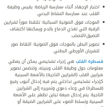
اختبار الإجهاد أثناء ممارسة الرياضة: يقيس وظيفة
القلب عند ممارسة النشاط البدني.
الموجات فوق الصوتية السباتية: تلتقط صوراً لشرايين
الرقبة التي تغذي الدماغ بالدم ويمكنها اكتشاف
التضيق/التصلب.
تصوير البطن بالموجات فوق الصوتية: التقاط صور
للشريان الأورطي البطني.
قسطرة القلب
هي إجراء تشخيصي يمكن أن يعطي
معلومات حول وظيفة القلب وبنيته، وتتضمن تصوير
شرايين القلب (الشرايين التاجية) بالأشعة السينية
كإجراء تشخيصي تداخلي يتم فيه إدخال أنبوب رفيع
(قسطرة) في وعاء دموي وتمريره إلى الشرايين
التاجية. يتم إدخال صبغة تباين تظهر على الأشعة
السينية وتسلط الضوء على الشرايين الضيقة أو