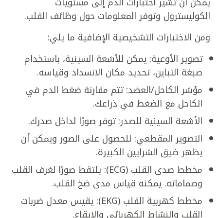
يمكن أن تشير اختبارات الدم إلى مستويات
الكوليسترول وتوفر المعلومات حول وظائف القلب.
ومن الاختبارات التشخيصية الإضافية ما يلي:
تصوير الأوعية: يمكن للأشعة السينية، باستخدام
صبغة التباين، تحديد مكان الانسداد وقياسه.
مؤشر الكاحل/العضد: تتم مقارنة ضغط الدم في
الكاحل مع الضغط في ذراعك.
الأشعة السينية للصدر: توفر صورًا لداخل صدرك.
التصوير المقطعي: للحصول على الصور ويمكن أن
يظهر ضيق الشرايين الكبيرة.
مخطط صدى القلب (ECG): يلتقط صورًا لغرف القلب
وصماماته. يمكنه قياس مدى ضخ القلب.
مخطط كهربية القلب (EKG): يقيس معدل ضربات
القلب والنشاط الكهربائي والإيقاع.