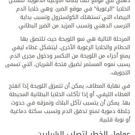
دهني في موقع تلف بطانة الأوعية الدموية. تتشكل
الخلايا "الرغوية" في موقع الضرر، وهي خلايا الدم
البيضاء التي تستهلك الكولسترول وتسبب بداية
الترسب الدهني وتسبب المزيد من الضرر البطاني.
المرحلة التالية هي نمو اللويحة حيث تلتصق بها
الحطام والخلايا الرغوية الأخرى، ليتشكل غطاء ليفي
يمنع أجزاء من اللويحة من التكسر ودخول مجرى الدم.
يسبب نموه المستمر تضيق فتحة الشريان، التي تسمى
التجويف.
في نهاية المطاف، يمكن أن تتمزق اللويحة إذا انفتح
الغطاء الليفي، أو إذا تآكلت الخلايا البطانية المحيطة
بها. يمكن أن يتسبب تآكل البلاك وتمزقه في حدوث
جلطة دموية تمنع تدفق الدم وتسبب سكتة دماغية
أو نوبة قلبية.
عوامل الخطر لتصلب الشرايين