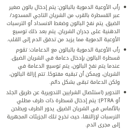
رأب الأوعية الدموية بالبالون: يتم إدخال بالون صغير
عبر القسطرة بالقرب من الشريان التاجي المسدود/
الضيق. يتم نفخ البالون وضغط الانسداد أو الترسبات
الدهنية على جدران الشريان. يتم بعد ذلك توسيع
الأوعية الدموية مما يزيد من تدفق الدم إلى القلب.
رأب الأوعية الدموية بالبالون مع الدعامات: تقوم
قسطرة البالون بإدخال دعامة في الشريان الضيق.
عندما يتم نفخ البالون، يتم توسيع الدعامة في
الشريان، ويمكن أن تبقيه مفتوحًا. تتم إزالة البالون،
ولكن الدعامة تبقى بشكل دائم.
التدوير (استئصال الشرايين التدويرية عن طريق الجلد
أو PTRA): يتم إدخال قسطرة ذات طرف مطلي
بالألماس في الشريان الضيق. يدور الطرف ويطحن
الترسبات لإزالتها، حيث تخرج تلك الجزيئات المجهرية
إلى مجرى الدم.