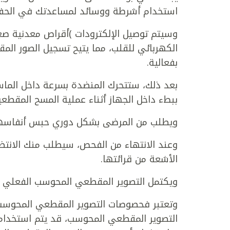
استخدام أشرطة ووسائد لمساعدتك في الحفاظ ع
وسيتم توصيل الإلكترودات )أقراص معدنية ص
الكهربائي للقلب، مما يتيح تسجيل الصور الم
بفعالية.
بعد ذلك، ستتحرك المنضدة بسرعة داخل الماس
ببطء داخل الجهاز أثناء عملية المسح المقطعي
ويطلب من المرضى بشكل دوري حبس أنفاسهم لفترات تتراوح ما بي
وعند الانتهاء من الفحص، سيطلب منك الانتظا
الأشعة من قرائتها.
ويكتمل التصوير المقطعي المحوسب الفعلي عادةً ف
وتعتبر فحصوصات التصوير المقطعي المحوسب
التصوير المقطعي المحوسب، قد يتم استخدام