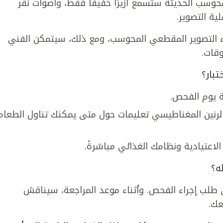
وسب الحديثة ستسمع أزيزًا خفيفًا فقط، وأصوات نقر
ية التصوير.
التصوير المقطعي المحوسب، ومع ذلك، سيتمكن الفني
قات.
بار؟
 يوم الفحص.
الرنين المغناطيسي تعليمات حول متى يمكنك تناول الطعام
لاعتيادية ونظامك الغذائي مباشرةً.
ه؟
 طلب إجراء الفحص. وأثناء موعد المراجعة، سيناقش
عك.