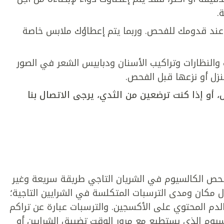
.
عند قدومك للفحص. وربما يتم إعطاؤك ملابس خاصة
 والنظارات وتراكيب الأسنان ودبابيس الشعر في الصور
زل أو نزعها قبل الفحص.
، أو إذا كنت ترضعين من الثدي، يرجى الاتصال بنا
حص الكالسيوم في الشريان التاجي طريقة سريعة وغير
مكان ومدى الترسبات المتكلسة في الشرايين التاجية؛
الدم المحتوي على الأكسجين. والترسبات عبارة عن تراكم
سيوم الذي يستطيع مع مرور الوقت تضييق الشرايين أو