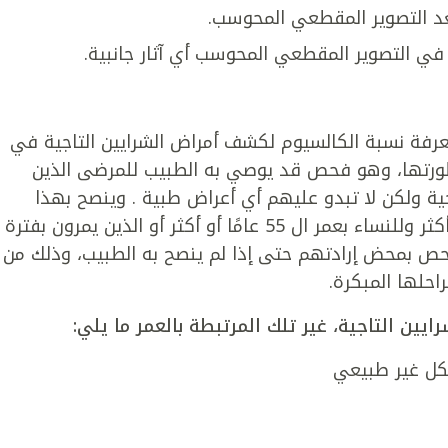
د التصوير المقطعي المحوسب.
في التصوير المقطعي المحوسب أي آثار جانبية.
فة نسبة الكالسيوم لكشف أمراض الشرايين التاجية في
ورتها، وهو فحص قد يوصي به الطبيب للمرضى الذين
جية ولكن لا تبدو عليهم أي أعراض طبية . وينصح بهذا
الإجراء على الأغلب للرجل بعمر ال 45 عامًا أو أكثر وللنساء بعمر ال 55 عامًا أو أكثر أو الذين يمرون بفترة
فحص بمحض إرادتهم حتى إذا لم ينصح به الطبيب، وذلك من
احلها المبكرة.
يين التاجية، غير تلك المرتبطة بالعمر ما يلي:
كل غير طبيعي