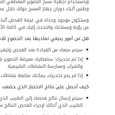
وباستخدام أجهزة مسح التصوير المقطعي المح
وطنين أثناء دوران جهاز المسح حولك خلال عمل
وستكون موجود وحدك في غرفة الفحص أثناء 
من رؤية وسماعك والتحدث إليك في كافة الأو
هل من أمور ينبغي تفاديها بعد الخضوع للاخت
سيتم منعك من القيادة بعد الفحص ولبقية
إذا تم تخديرك؛ ستعطيك ممرضة التصوير ب
والشراب وممارسة النشاطات الطبيعية.
إذا لم يتم تخديرك، يمكنك متابعة نشاطات ا
كيف أحصل على نتائج الاختبار الذي خضعت ل
سيتم إرسال نتائج فحصك إلى الطبيب الذي
الطبيب الذي أحالك لإجراء الفحص النتائج م