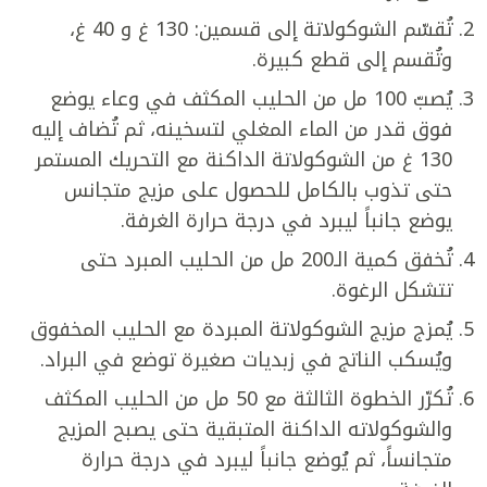
تُقسّم الشوكولاتة إلى قسمين: 130 غ و 40 غ،
وتُقسم إلى قطع كبيرة.
يُصبّ 100 مل من الحليب المكثف في وعاء يوضع
فوق قدر من الماء المغلي لتسخينه، ثم تُضاف إليه
130 غ من الشوكولاتة الداكنة مع التحريك المستمر
حتى تذوب بالكامل للحصول على مزيج متجانس
يوضع جانباً ليبرد في درجة حرارة الغرفة.
تُخفق كمية الـ200 مل من الحليب المبرد حتى
تتشكل الرغوة.
يُمزج مزيج الشوكولاتة المبردة مع الحليب المخفوق
ويُسكب الناتج في زبديات صغيرة توضع في البراد.
تُكرّر الخطوة الثالثة مع 50 مل من الحليب المكثف
والشوكولاته الداكنة المتبقية حتى يصبح المزيج
متجانساً، ثم يُوضع جانباً ليبرد في درجة حرارة