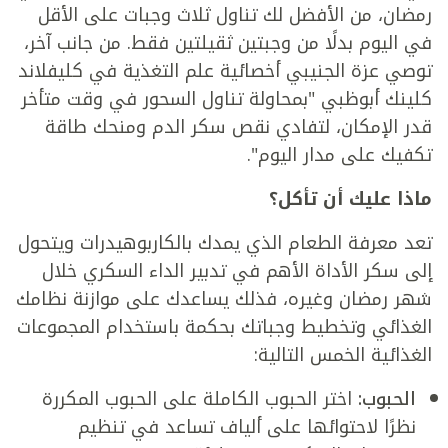
رمضان، من الأفضل لك تناول ثلاث وجبات على الأقل
في اليوم بدلًا من وجبتين ثقيلتين فقط. من جانب آخر،
توصي عزة الجنيبي أخصائية علم التغذية في كليفلاند
كلينك أبوظبي "بمحاولة تناول السحور في وقت متأخر
قدر الإمكان، لتفادي نقص سكر الدم ومنحك طاقة
تكفيك على مدار اليوم".
ماذا عليك أن تأكل؟
تعد معرفة الطعام الذي يمدك بالكاربوهيدرات ويتحول
إلى سكر الأداة الأهم في تدبير الداء السكري خلال
شهر رمضان وغيره، فذلك يساعدك على موازنة نظامك
الغذائي وتخطيط وجباتك بحكمة باستخدام المجموعات
الغذائية الخمس التالية:
الحبوب:
اختر الحبوب الكاملة على الحبوب المكررة
نظرًا لاحتوائها على ألياف تساعد في تنظيم