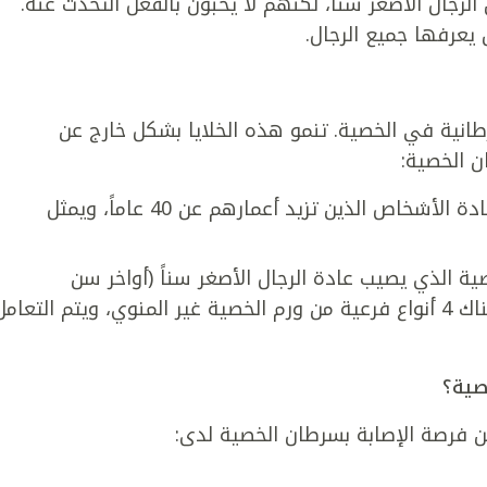
لرجال الأصغر سناً، لكنهم لا يحبون بالفعل التحدث عنه.
يعرفها جميع الرجال.
طانية في الخصية. تنمو هذه الخلايا بشكل خارج عن
 الخصية:
الورم المنوي: سرطان بطيء النمو يصيب عادة الأشخاص الذين تزيد أعمارهم عن 40 عاماً، ويمثل
ية الذي يصيب عادة الرجال الأصغر سناً (أواخر سن
المراهقة، والرجال في سن الـ20 والـ30). هناك 4 أنواع فرعية من ورم الخصية غير المنوي، ويتم التعام
صية؟
ن فرصة الإصابة بسرطان الخصية لدى: