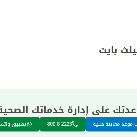
يلث بايت
عدتك على إدارة خدماتك الصحي
 موعد معاينة طبية
2223 8 800
تطبيق واتس