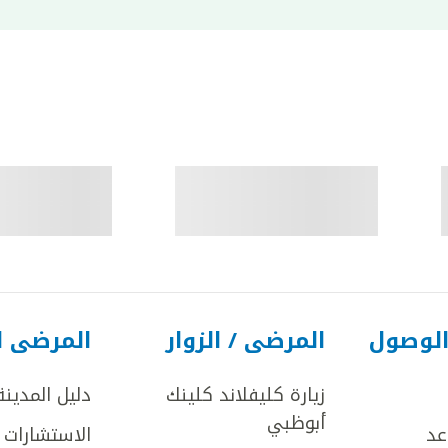
الوصول
المرضى / الزوار
المرضى ا
زيارة كليفلاند كلينك
دليل المدينة
أبوظبي
عد
الاستشارات ا