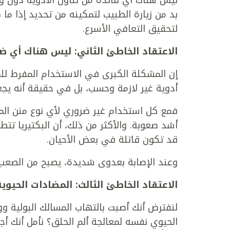
ليس هناك أي فائدة من تناول الأدوية دون وصفة
بد من زيارة الطبيب لتمكينه من تحديد إذا م
لتحقيق التعافي الأسرع.
الاعتقاد الخاطئ الثاني: ليس هناك أي ض
إن المشكلة الكبرى في الاستخدام المفرط للمض
أدوية غير لازمة وحسب، بل في حقيقة أنه يجعل
فمع كل استخدام غير ضروري لأي نوع منن المضا
أشد صعوبة. والأكثر من ذلك، أن البكتيريا تت
قد تكون قاتلة في بعض الأحيان.
وعند الإصابة بعدوى شديدة، يصبح من الصعب إي
الاعتقاد الخاطئ الثالث: المضادات الحيوية
لنفترض أنك أصبت بالتهاب المسالك البولية 
الحيوي نفسه لمعالجة ألم الحلق؟ نأمل أنك أج