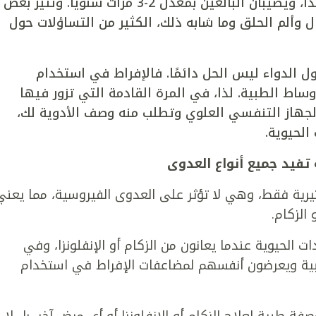
الزكام والسعال هما من الأمراض الشائعة جدًا، ويصيبان البالغين بمعدل 2-3 مرات سنويًا. وتثير بعض
 وألم الحلق وما شابه ذلك، الكثير من التساؤلات حول
اول الدواء ليس الحل دائمًا. فالإفراط في استخدام
اط الطبية. لذا، في المرة القادمة التي تزور فيها
لجهاز التنفسي العلوي وتطلب منه وصف الأدوية لك،
الحيوية.
 تفيد جميع أنواع العدوى
تيرية فقط، وهي لا تؤثر على العدوى الفيروسية، مما يعني
الزكام.
الحيوية عندما يعانون من الزكام أو الإنفلونزا، وفي
بية ويعرضون أنفسهم لمضاعفات الإفراط في استخدام