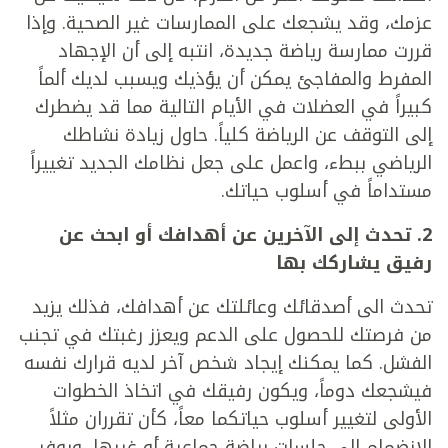
عزمك، وقد يشجعك على الممارسات غير الصحية. وإذا
قررت ممارسة رياضة جديدة، انتبه إلى أن الإجهاد
المفرط والمفاجئ يمكن أن يؤذيك ويسبب لديك ألماً
كبيراً في العضلات في الأيام التالية مما قد يضطرك
إلى التوقف عن الرياضة كلياً. حاول زيادة نشاطك
الرياضي ببطء، واعمل على جعل نظامك الجديد تغييراً
مستداماً في أسلوب حياتك.
2. تحدث إلى الآخرين عن أهدافك أو ابحث عن
رفيق يشاركك بها
تحدث الى أصدقائك وعائلتك عن أهدافك، فذلك يزيد
من فرصتك للحصول على الدعم ويعزز رغبتك في تجنب
الفشل. كما يمكنك إيجاد شخص آخر لديه قرارك نفسه
فيشجعك دوماً، ويكون رفيقك في اتخاذ الخطوات
الأولى لتغيير أسلوب حياتكما معاً، كأن تقرران مثلاً
الانضمام إلى جلسات رياضة جماعية أو غيرها، ويوفر