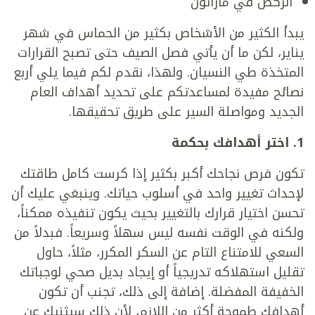
الركض في ماراثون
يبدأ الكثير من الأشخاص بكثير من الحماس في شهر
يناير، لكن ما أن يأتي فصل الصيف حتى تصبح القرارات
المتخذة طي النسيان. ولهذا، نقدم لكم فيما يلي أربع
نصائح مفيدة لمساعدتكم على تحديد أهداف العام
الجديد ومواصلة السير على طريق تحقيقها.
1. اختر أهدافك بحكمة
تكون فرص نجاحك أكبر بكثير إذا كرست كامل طاقتك
لإحداث تغيير واحد في أسلوب حياتك. وينبغي عليك أن
تحسن اختيار قرارك بالتغيير بحيث يكون تنفيذه ممكناً،
ولكنه في الوقت نفسه ليس سهلاً وسريعاً. فبدلاً من
السعي للامتناع التام عن السكر المكرر، مثلاً، حاول
تقليل استهلاكه تدريجياً أو إيجاد بديل صحي لوجباتك
الخفيفة المفضلة. إضافة إلى ذلك، تجنب أن تكون
أهدافك طموحة أكثر من اللازم، لأن ذلك سيثنيك عن