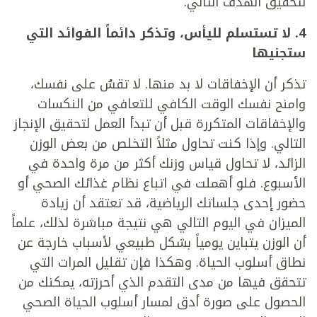
لتحقيق الهدف التالي.
4. لا تستسلم لليأس، وتذكر دائماً الفوائد التي
ستجنيها
تذكر أن الإخفاقات لا بد منها. لا تقسُ على نفسك،
وامنح نفسك الوقت الكافي للتعافي من النكسات
والإخفاقات المتكررة قبل أن تبدأ العمل لتحقيق الإنجاز
التالي. وإذا كنت تحاول مثلاً التخلص من بعض الوزن
الزائد، لا تحاول قياس وزنك أكثر من مرة واحدة في
الأسبوع. فلو أهملت في اتباع نظام غذائك الصحي أو
حضور إحدى جلساتك الرياضية، قد تعتقد أن زيادة
الميزان في اليوم التالي هي نتيجة مباشرة لذلك، علماً
أن الوزن يتباين يومياً بشكل طبيعي لأسباب خارجة عن
نطاق أسلوب الحياة. وهكذا فإن تقليل المرات التي
تتحقق فيها من مدى التقدم الذي أحرزته، يمكنك من
الحصول على صورة أدق لمسار أسلوب الحياة الصحي