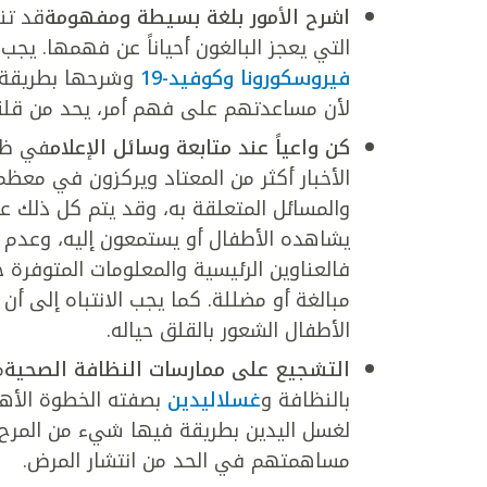
اشرح الأمور بلغة بسيطة ومفهومة
قد تن
التي يعجز البالغون أحياناً عن فهمها. يج
فيروسكورونا وكوفيد-19
وشرحها بطريقة
لأن مساعدتهم على فهم أمر، يحد من قلق
كن واعياً عند متابعة وسائل الإعلام
في ظل 
الأخبار أكثر من المعتاد ويركزون في معظ
والمسائل المتعلقة به، وقد يتم كل ذلك عل
مبالغة أو مضللة. كما يجب الانتباه إلى أ
الأطفال الشعور بالقلق حياله.
التشجيع على ممارسات النظافة الصحية
م
بالنظافة و
غسلاليدين
بصفته الخطوة الأهم
لغسل اليدين بطريقة فيها شيء من المرح و
مساهمتهم في الحد من انتشار المرض.