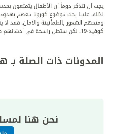
يجب أن نتذكر دوماً أن الأطفال يتمتعون ب
لذلك، علينا بحث موضوع كورونا معهم بهدو
ومنحهم الشعور بالطمأنينة والأمان. فقد لا يت
كوفيد-19، لكن ستظل راسخة في أذهانهم طريقة استجابة الأهل لهذه الظروف.
المدونات ذات الصلة بـ ه
نحن هنا لمسا
طلب