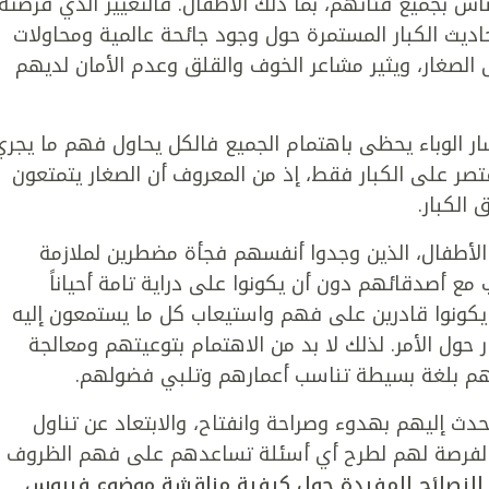
ه على حياة الناس بجميع فئاتهم، بما ذلك الأطفال. فالتغيير الذي فرضته
حاديث الكبار المستمرة حول وجود جائحة عالمية ومحاولات
 الصغار، ويثير مشاعر الخوف والقلق وعدم الأمان لديهم
تشار الوباء يحظى باهتمام الجميع فالكل يحاول فهم ما يجري
صر على الكبار فقط، إذ من المعروف أن الصغار يتمتعون
الكبار.
ة الأطفال، الذين وجدوا أنفسهم فجأة مضطرين لملازمة
مع أصدقائهم دون أن يكونوا على دراية تامة أحياناً
 يكونوا قادرين على فهم واستيعاب كل ما يستمعون إليه
ر حول الأمر. لذلك لا بد من الاهتمام بتوعيتهم ومعالجة
هم بلغة بسيطة تناسب أعمارهم وتلبي فضولهم.
دث إليهم بهدوء وصراحة وانفتاح، والابتعاد عن تناول
 الفرصة لهم لطرح أي أسئلة تساعدهم على فهم الظروف
 النصائح المفيدة حول كيفية مناقشة موضوع فيروس