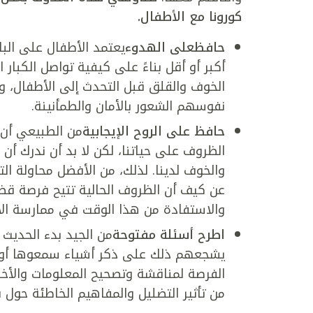
كورونا مع الأطفال.
حافظ
على الهدوء
يعتمد الأطفال على الب
أكبر أو أقل بناءً على كيفية تواصل الكبا
الخوف والقلق قبل التحدث إلى الأطفال، 
نفوسهم الشعور بالأمان والطمأنينة.
حافظ على الروح الإيجابية
من الطبيعي أن ن
الظروف على حياتنا، لكن لا بد أن ندرك أن 
والخوف لدينا. لذلك، من الأفضل محاولة التح
عن كيف أن الظروف الحالية تتيح فرصة قضا
والاستفادة من هذا الوقت في ممارسة الأ
اطرح أسئلة مفتوحة
من الجيد بدء الحديث
يشجعهم ذلك على ذكر أشياء سمعوها أو شا
الفرصة لمناقشة وتصحيح المعلومات والأخبا
من تأثير التضليل والمفاهيم الخاطئة حول 