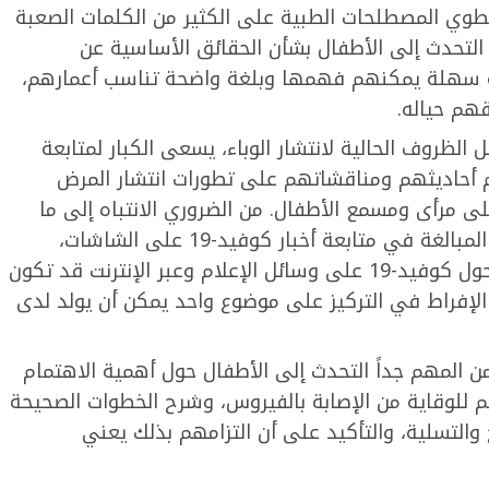
طوي المصطلحات الطبية على الكثير من الكلمات الصعبة
ب التحدث إلى الأطفال بشأن الحقائق الأساسية عن
 سهلة يمكنهم فهمها وبلغة واضحة تناسب أعمارهم،
هم حياله.
الظروف الحالية لانتشار الوباء، يسعى الكبار لمتابعة
م أحاديثهم ومناقشاتهم على تطورات انتشار المرض
ى مرأى ومسمع الأطفال. من الضروري الانتباه إلى ما
يشاهده الأطفال أو يستمعون إليه، وعدم المبالغة في متابعة أخبار كوفيد-19 على الشاشات،
فالعناوين الرئيسية والمعلومات المتوفرة حول كوفيد-19 على وسائل الإعلام وعبر الإنترنت قد تكون
ن الإفراط في التركيز على موضوع واحد يمكن أن يولد لدى
ن المهم جداً التحدث إلى الأطفال حول أهمية الاهتمام
 للوقاية من الإصابة بالفيروس، وشرح الخطوات الصحيحة
التسلية، والتأكيد على أن التزامهم بذلك يعني