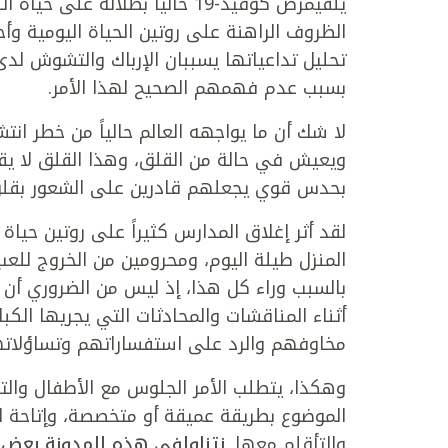
يلقيمرض كوفيد-19 حالياً بظلال
الظروف الراهنة على روتين الحياة اليومية وأ
تحليل تداعياتها يسببان الإرباك والتشوش لدى
بسبب عدم فهمهم الصحيح لهذا الأمر.
لا شك أن ما يواجهه العالم حالياً من خطر ان
ويعيش في حالة من القلق، وهذا القلق لا يقت
بحدس قوي يجعلهم قادرين على الشعور بقلق 
لقد أثر إغلاق المدارس كثيراً على روتين حيا
المنزل طيلة اليوم، ومحرومين من الخروج للعب 
بالسبب وراء كل هذا، إذ ليس من الضروري أن
أثناء المناقشات والمحادثات التي يجريها الكبا
مخاوفهم والرد على استفساراتهم وتساؤلات
وهكذا، يتطلب الأمر الجلوس مع الأطفال والتح
الموضوع بطريقة عميقة أو متخصصة، وإتاحة
والتأقلم معها.
نتناولفي هذه المدونة بعض