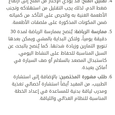
تقليل الملح:
قد يؤدي الإكثار من الملح إلى ارتفاع
ضغط الدم، لذلك يجب التقليل من استهلاكه وتجنب
الأطعمة الغنية به والحرص على التأكد من كمياته
ضمن المكونات المذكورة على ملصقات الأطعمة.
ممارسة الرياضة:
يُنصح بممارسة الرياضة لمدة 30
دقيقة يومياً، ولتكن البداية بالمشي ويمكن بعدها
تنويع التمارين وزيادة شدتها. كما يُنصح بالبحث عن
السبل المناسبة للحفاظ على النشاط اليومي،
كاستبدال المصعد بالسلالم أو صف السيارة في
أماكن بعيدة.
طلب مشورة المختصين:
بالإضافة إلى استشارة
الطبيب، من المفيد أيضاً استشارة أخصائي تغذية
ومدرب لياقة بدنية للمساعدة في إعداد الخطة
المناسبة للنظام الغذائي واللياقة.