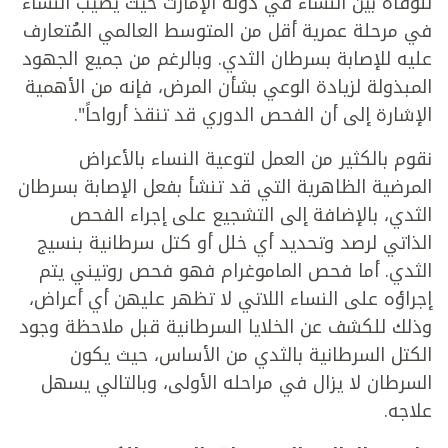
للوفاة بين النساء في دولة الإمارت حيث يُصيب النساء
في مرحلة عمرية أقل من المتوسط العالمي المُتعارف
عليه للإصابة بسرطان الثدي. وبالرغم من جميع الجهود
المبذولة لزيادة الوعي بشأن المرض، فإنه من الأهمية
الإشارة إلى أن الفحص الدوري قد تنقذ أرواحاً".
نقوم بالكثير من العمل لتوعية النساء بالأعراض
المرضية الظاهرية التي قد تنشأ بفعل الإصابة بسرطان
الثدي، بالإضافة إلى التشجيع على إجراء الفحص
الذاتي لرصد وتحديد أي خلل أو كتل سرطانية بنسيج
الثدي. أما فحص الماموغرام فهو فحص روتيني يتم
إجراؤه على النساء اللاتي لا تظهر عليهن أي أعراض،
وذلك للكشف عن الخلايا السرطانية قبل ملاحظة وجود
الكتل السرطانية بالثدي من الأساس، حيث يكون
السرطان لا يزال في مراحله الأولى، وبالتالي يسهل
علاجه.