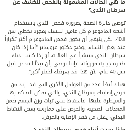
ما هي الحالات المشمولة بالفحص للكشف عن
سرطان الثدي؟
توصى دائرة الصحة بضرورة فحص الثدي باستخدام
أشعة الماموغرام كل عامين للنساء بمجرد تخطي سن
الـ40، لكن ينبغي أن يكون فحص الماموغرام أكثر تكراراً
عند بعض النساء، يوضح دكتور غروبماير "أما إذا كان
سرطان الثدي منتشراً في العائلة، أو إذا كانت لديك
طفرة جينية موروثة، فإننا نوصي بأن يبدأ الفحص قبل
سن 40 عام، لأن هذا قد يعرضك لخطر أكبر".
هناك أيضاً عدد من العوامل الأخرى التي قد تزيد من
فرص إصابتك بسرطان الثدي، والتي يمكن التحكم بها
والسيطرة عليها. فالحفاظ على ثبات وزن الجسم ضمن
المعدلات الصحية، والحرص على ممارسة بعض النشاط
البدني، يقلل من خطر الإصابة بالمرض.
ماذا يحدث أثناء فحص سرطان الثدي؟