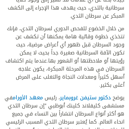
سرطانية بالثدي، حيث يهدف هذا الإجراء إلى الكشف
المبكر عن سرطان الثدي.
من خلال الخضوع للفحص الدوري لسرطان الثدي، فإنك
تتخذي خطوة وقائية هامة يمكنها أن تكشف عن
وجود السرطان قبل ظهور أي أعراض مرضية، حيث
تكون الآفة السرطانية صغيرة جداً بحيث لا يمكن
رؤيتها أو ملاحظتها أو الشعور بها.عندما يتم اكتشاف
السرطان في هذه المرحلة المبكرة، يكون علاجه
أسهل كثيراً ومعدلات النجاة والتغلب على المرض
أعلى بكثير.
يوضح
دكتور ستيفن غروبماير
، رئيس
معهد الأورام
في
مستشفى كليفلاند كلينك أبوظبي "إن سرطان الثدي
هو أكثر أنواع السرطان انتشاراً بين النساء في جميع
انحاء العالم. كما يُعتبر سرطان الثدي المسبب الرئيسي