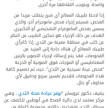
واضحة، ويتوجب التقاطها مرة أخرى.
إذا لاحظ طبيبك المعالج أي شئ يتطلب مزيدا من
الفحص، فسيتم إجراء فحص ماموجرام آخر، والذي
يسمى بفحص الماموغرام التشخيصي أو التكبيري.
الهدف من ذلك الإجراء هو تمكين الطبيب من النظر
عن كثب في منطقة معينة من الثدي. إذا كانرأي
طبيبك المعالج أن هناك حاجة إلى المزيد من
الفحوصات، فقد يتم إرسالك لإجراء التصوير بالرنين
المغناطيسي أو الموجات فوق الصوتية أو الخزعة
"فحص عينة نسيجية من الثدي"، حيث تم تصميم كافة
هذه الفحوصات لتقديم تفسير سريع ودقيق لأي
مخاوف أو خلل.
يضيف دكتور غروبماير "ت
وفر عيادة صحة الثدي
، وهي
مركز معتمد لدى دائرة الصحة في أبوظبي للكشف عن
سرطان الثدي وتشخيص حالاته، مجموعة كاملة من