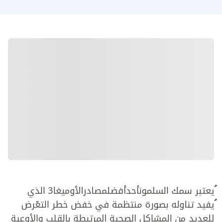
ُيعتبر سمك السلمونأحدأفضلمصادرالأوميغا3 الذي
ُيفيد تناوله بصورة منتظمة في خفض خطر التعّرض
للعديد من المشاكل الصحية المرتبطة بالقلب والأوعية