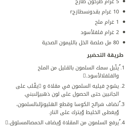
5 غرام طرخون طازج
10 غرام بقدونسطازجr
1 غرام ملح
2 غرام فلفلأسود
80 مل صلصة الخل بالليمون الصحية
طريقة التحضير
ُيتّبل سمك السلمون بالقليل من الملح
والفلفلالأسود.ُ
يشوح فيليه السلمون في مقلاة و ُيقّلب على
الجانبين حتى الحصول على لون ذهبيإلىبني.
ُتضاف شرائح الكوسا وقطع الهليونإلىالسلمون،
وُيغطى الخليط وُيترك على النار.
ُيرفع السلمون من المقلاة وُيضاف الحمصالمسلوق.ُ