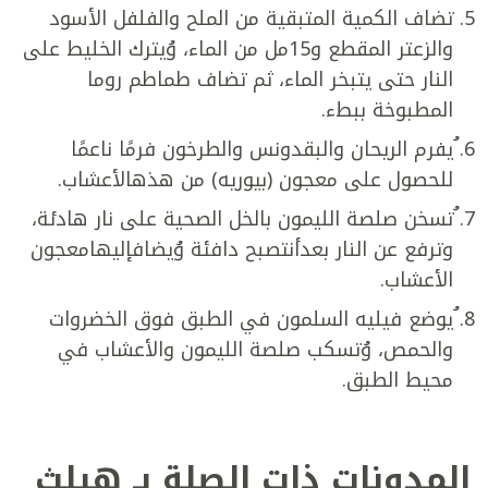
تضاف الكمية المتبقية من الملح والفلفل الأسود
والزعتر المقطع و15مل من الماء، وُيترك الخليط على
النار حتى يتبخر الماء، ثم تضاف طماطم روما
المطبوخة ببطء.
ُيفرم الريحان والبقدونس والطرخون فرمًا ناعمًا
للحصول على معجون (بيوريه) من هذهالأعشاب.
ُتسخن صلصة الليمون بالخل الصحية على نار هادئة،
وترفع عن النار بعدأنتصبح دافئة وُيضافإليهامعجون
الأعشاب.
ُيوضع فيليه السلمون في الطبق فوق الخضروات
والحمص، وُتسكب صلصة الليمون والأعشاب في
محيط الطبق.
المدونات ذات الصلة بـ هيلث