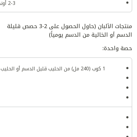
2-3 أونصة (60-90 غ) من برغر فول الصويا أو الفاصوليا (حجم كف اليد)
منتجات الألبان (حاول الحصول على 2-3 حصص قليلة
الدسم أو الخالية من الدسم يومياً)
حصة واحدة:
1 كوب (240 مل) من الحليب قليل الدسم أو الحليب المجفف قليل الدسم (أو 3 ملاعق كبيرة من الحليب المجفف)