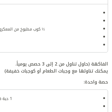
½ كوب مطبوخ من المعكرونة،
الفاكهة (حاول تناول من 2 إلى 3 حصص يومياً.
يمكنك تناولها مع وجبات الطعام أو كوجبات خفيفة)
حصة واحدة:
1 حبة فاكهة صغيرة (مثل التفاح والبرتقال والكمثرى/ الإجاص والموز)