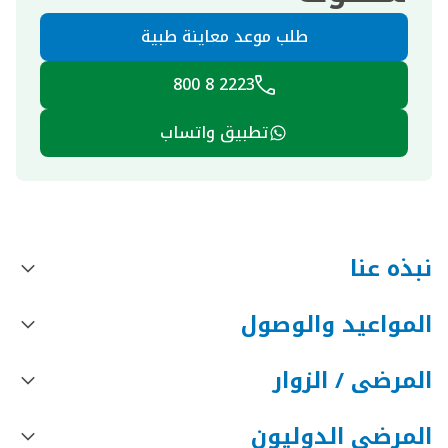
طلب موعد معاينة طبية
2223 8 800
تطبيق واتساب
نبذه عنا
المواعيد والوصول
المرضى / الزوار
المرضى الدوليون