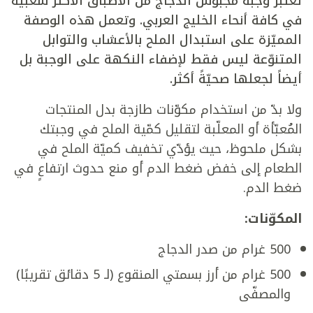
تعتبر وجبة مجبوس الدجاج من الأطباق الأكثر شعبيّة
في كافة أنحاء الخليج العربي. وتعمل هذه الوصفة
المميّزة على استبدال الملح بالأعشاب والتوابل
المتنوّعة ليس فقط لإضفاء النكهة على الوجبة بل
أيضاً لجعلها صحيّةً أكثر.
ولا بدّ من استخدام مكوّنات طازجة بدل المنتجات
المُعبّأة أو المعلّبة لتقليل كمّية الملح في وجبتك
بشكل ملحوظ، حيث يؤدّي تخفيف كميّة الملح في
الطعام إلى خفض ضغط الدم أو منع حدوث ارتفاعٍ في
ضغط الدم.
المكوّنات:
500 غرام من صدر الدجاج
500 غرام من أرز بسمتي المنقوع (لـ 5 دقائق تقريبًا)
والمصفّى