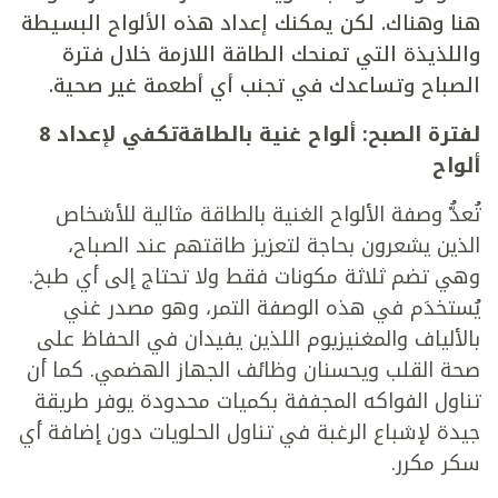
هنا وهناك. لكن يمكنك إعداد هذه الألواح البسيطة
واللذيذة التي تمنحك الطاقة اللازمة خلال فترة
الصباح وتساعدك في تجنب أي أطعمة غير صحية.
لفترة الصبح: ألواح غنية بالطاقةتكفي لإعداد 8
ألواح
تُعدُّ وصفة الألواح الغنية بالطاقة مثالية للأشخاص
الذين يشعرون بحاجة لتعزيز طاقتهم عند الصباح،
وهي تضم ثلاثة مكونات فقط ولا تحتاج إلى أي طبخ.
يُستخدَم في هذه الوصفة التمر، وهو مصدر غني
بالألياف والمغنيزيوم اللذين يفيدان في الحفاظ على
صحة القلب ويحسنان وظائف الجهاز الهضمي. كما أن
تناول الفواكه المجففة بكميات محدودة يوفر طريقة
جيدة لإشباع الرغبة في تناول الحلويات دون إضافة أي
سكر مكرر.