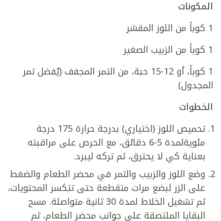
المكونات
1 كوباً من اللوز المقشر
1 كوباً من الزبيب الصغير
1 كوباً، أو 12-15 حبة، من التمر المجفف (يُفضل تمر
المجدول)
الخطوات
تحميص اللوز (اختياري) بدرجة حرارة 175 درجة
مئويةلمدة 5-6 دقائق، مع الحرص على مراقبته
بعناية كي لا يحترق، ثم تركه ليبرد.
وضع اللوز والزبيب والتمر في محضر الطعام والضغط
على الزر لبضع مرات متقطعة حتى تتكسر المحتويات،
ثم تشغيل الخلاط لمدة 30 ثانية متواصلة. مسح
البقايا الملتصقة على جوانب محضر الطعام، ثم