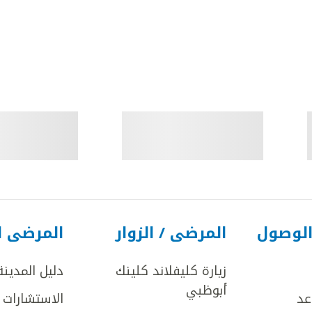
الوصول
المرضى / الزوار
المرضى ا
زيارة كليفلاند كلينك
دليل المدينة
أبوظبي
عد
الاستشارات ا