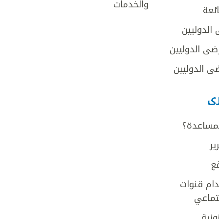
والخدمات
ائعة
 الدوليين
ضى الدوليين
ى الدوليين
رى
لمساعدة؟
ير
ع
ام قنوات
جتماعي
ونية