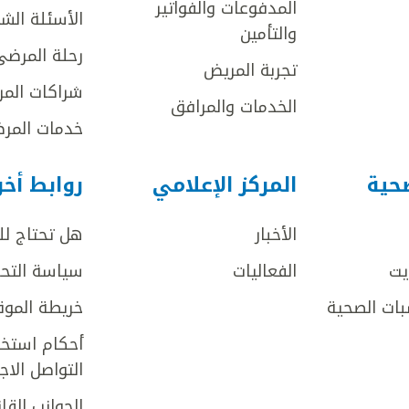
المدفوعات والفواتير
الأسئلة الش
والتأمين
رحلة المرضى
تجربة المريض
شراكات المر
الخدمات والمرافق
خدمات المرض
صحية
المركز الإعلامي
روابط أخ
الأخبار
هل تحتاج ل
يت
الفعاليات
سياسة التحر
بات الصحية
خريطة الموق
أحكام استخد
التواصل الا
الجوانب القان