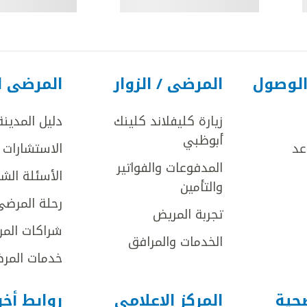
الوصول
المرضى / الزوار
المرضى ا
زيارة كليفلاند كلينك
دليل المدينة
أبوظبي
عد
الاستشارات ا
المدفوعات والفواتير
الأسئلة الش
والتأمين
رحلة المرضى
تجربة المريض
شراكات المر
الخدمات والمرافق
خدمات المرض
صحية
المركز الإعلامي
روابط أخ