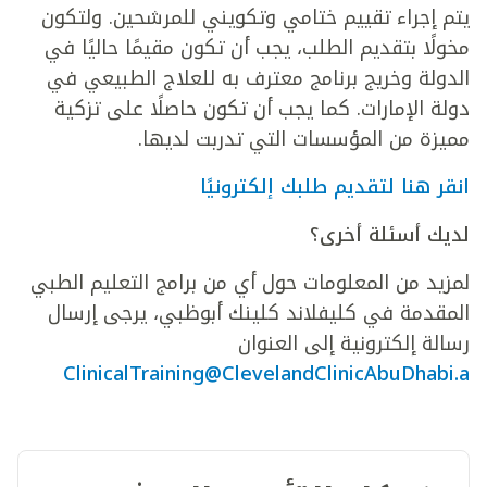
يتم إجراء تقييم ختامي وتكويني للمرشحين. ولتكون
مخولًا بتقديم الطلب، يجب أن تكون مقيمًا حاليًا في
الدولة وخريج برنامج معترف به للعلاج الطبيعي في
دولة الإمارات. كما يجب أن تكون حاصلًا على تزكية
مميزة من المؤسسات التي تدربت لديها.
انقر هنا لتقديم طلبك إلكترونيًا
لديك أسئلة أخرى؟
لمزيد من المعلومات حول أي من برامج التعليم الطبي
المقدمة في كليفلاند كلينك أبوظبي، يرجى إرسال
رسالة إلكترونية إلى العنوان
ClinicalTraining@ClevelandClinicAbuDhabi.a