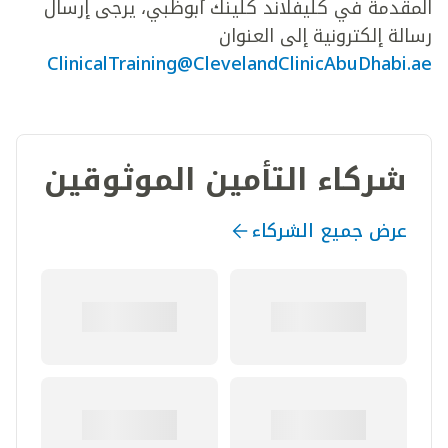
المقدمة في كليفلاند كلينك أبوظبي، يرجى إرسال
رسالة إلكترونية إلى العنوان
ClinicalTraining@ClevelandClinicAbuDhabi.ae
شركاء التأمين الموثوقين
عرض جميع الشركاء