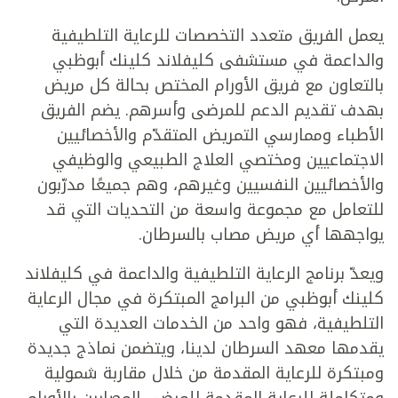
يعمل الفريق متعدد التخصصات للرعاية التلطيفية
والداعمة في مستشفى كليفلاند كلينك أبوظبي
بالتعاون مع فريق الأورام المختص بحالة كل مريض
بهدف تقديم الدعم للمرضى وأسرهم. يضم الفريق
الأطباء وممارسي التمريض المتقدّم والأخصائيين
الاجتماعيين ومختصي العلاج الطبيعي والوظيفي
والأخصائيين النفسيين وغيرهم، وهم جميعًا مدرّبون
للتعامل مع مجموعة واسعة من التحديات التي قد
يواجهها أي مريض مصاب بالسرطان.
ويعدّ برنامج الرعاية التلطيفية والداعمة في كليفلاند
كلينك أبوظبي من البرامج المبتكرة في مجال الرعاية
التلطيفية، فهو واحد من الخدمات العديدة التي
يقدمها معهد السرطان لدينا، ويتضمن نماذج جديدة
ومبتكرة للرعاية المقدمة من خلال مقاربة شمولية
ومتكاملة للرعاية المقدمة للمرضى المصابين بالأورام.