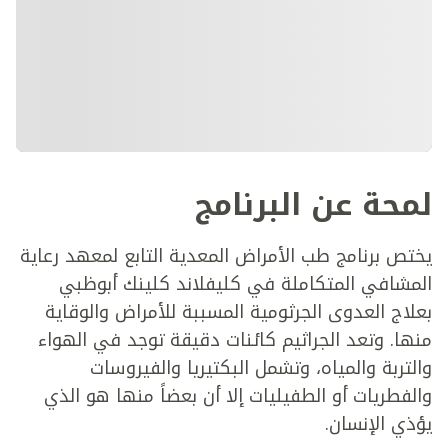
لمحة عن البرنامج
يختص برنامج طب الأمراض المعدية التابع لمعهد رعاية
المشافي المتكاملة في كليفلاند كلينك أبوظبي
بعلاج العدوى الجرثومية المسببة للأمراض والوقاية
منها. وتعد الجراثيم كائنات دقيقة توجد في الهواء
والتربة والمياه، وتشمل البكتيريا والفيروسات
والفطريات أو الطفيليات إلا أن بعضاً منها هو الذي
يؤذي الإنسان.