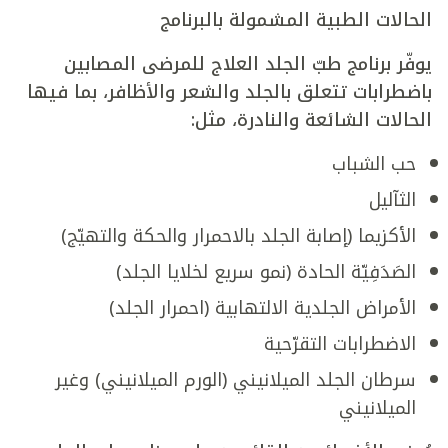
الحالات الطبية المشمولة بالبرنامج
يوفّر برنامج طبّ الجلد العلاج للمرضى المصابين
باضطرابات تتعلق بالجلد والشعر والأظافر، بما فيها
الحالات الشائعة والنادرة، مثل:
حب الشباب
الثآليل
الأكزيما (إصابة الجلد بالاحمرار والحكة والتهيّج)
الصَدَفِيّة الحادة (نمو سريع لخلايا الجلد)
الأمراض الجلدية الالتهابية (احمرار الجلد)
الاضطرابات التقرّحية
سرطان الجلد الميلانيني (الورم الميلانيني) وغير
الميلانيني