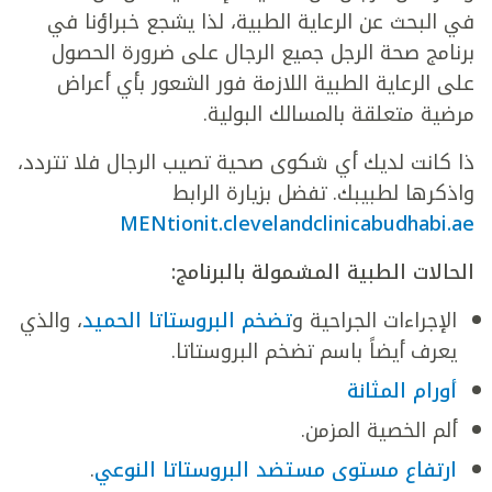
في البحث عن الرعاية الطبية، لذا يشجع خبراؤنا في
برنامج صحة الرجل جميع الرجال على ضرورة الحصول
على الرعاية الطبية اللازمة فور الشعور بأي أعراض
مرضية متعلقة بالمسالك البولية.
ذا كانت لديك أي شكوى صحية تصيب الرجال فلا تتردد،
واذكرها لطبيبك. تفضل بزيارة الرابط
MENtionit.clevelandclinicabudhabi.ae
الحالات الطبية المشمولة بالبرنامج
:
الإجراءات الجراحية و
تضخم البروستاتا الحميد
، والذي
يعرف أيضاً باسم تضخم البروستاتا.
أورام المثانة
ألم الخصية المزمن.
ارتفاع مستوى مستضد البروستاتا النوعي
.