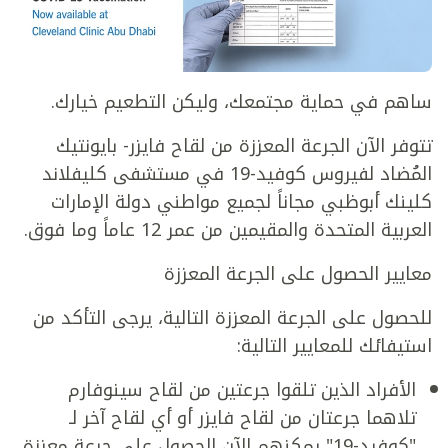
ساهم في حماية مجتمعك، وليكن التطعيم خيارك.
تتوفر الآن الجرعة المعززة من لقاح فايزر- بايونتيك
المُضاد لفيروس كوفيد-19 في مستشفى كليفلاند
كلينك أبوظبي مجاناً لجميع مواطني دولة الإمارات
العربية المتحدة والمقيمين من عمر 12 عاماً وما فوق.
معايير الحصول على الجرعة المعززة
للحصول على الجرعة المعززة التالية، يرجى التأكد من
استيفائك للمعايير التالية:
الأفراد الذين تلقوا جرعتين من لقاح سينوفارم
تلاهما جرعتان من لقاح فايزر أو أي لقاح آخر لـ
"كوفيد-19" يمكنهم الآن الحصول على جرعة معززة.