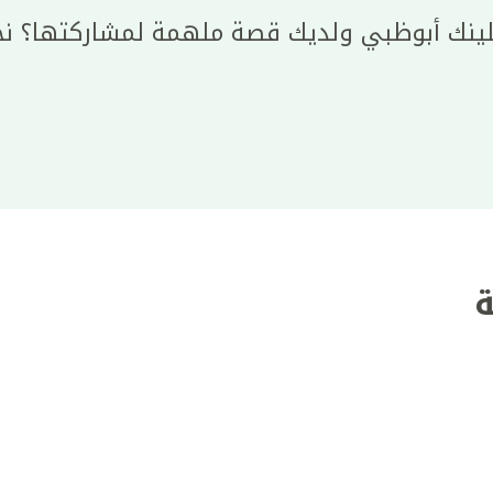
لينك أبوظبي ولديك قصة ملهمة لمشاركتها؟ نح