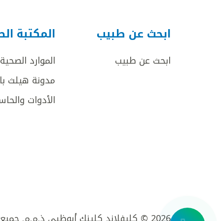
ابحث عن طبيب
المكتبة ال
ابحث عن طبيب
الموارد الصحية
مدونة هيلث با
الأدوات والحاس
2026 © كليفلاند كلينك أبوظبي ذ.م.م. جميع الحقوق محفوظة.