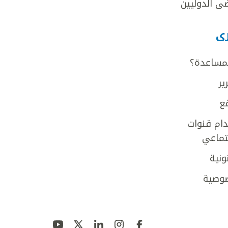
ى الدوليين
رى
لمساعدة؟
ير
ع
ام قنوات
جتماعي
ونية
وصية