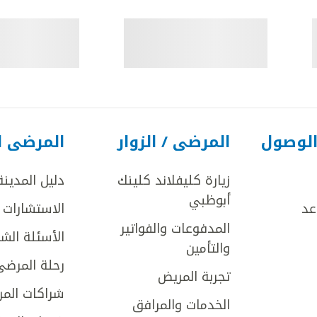
الوصول
المرضى / الزوار
المرضى ا
زيارة كليفلاند كلينك
دليل المدينة
أبوظبي
عد
الاستشارات ا
المدفوعات والفواتير
الأسئلة الش
والتأمين
رحلة المرضى
تجربة المريض
شراكات المر
الخدمات والمرافق