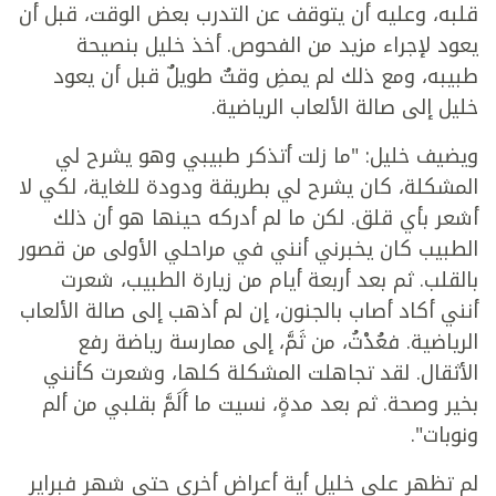
قلبه، وعليه أن يتوقف عن التدرب بعض الوقت، قبل أن
يعود لإجراء مزيد من الفحوص. أخذ خليل بنصيحة
طبيبه، ومع ذلك لم يمضِ وقتٌ طويلٌ قبل أن يعود
خليل إلى صالة الألعاب الرياضية.
ويضيف خليل: "ما زلت أتذكر طبيبي وهو يشرح لي
المشكلة، كان يشرح لي بطريقة ودودة للغاية، لكي لا
أشعر بأي قلق. لكن ما لم أدركه حينها هو أن ذلك
الطبيب كان يخبرني أنني في مراحلي الأولى من قصور
بالقلب. ثم بعد أربعة أيام من زيارة الطبيب، شعرت
أنني أكاد أصاب بالجنون، إن لم أذهب إلى صالة الألعاب
الرياضية. فعُدْتُ، من ثَمَّ، إلى ممارسة رياضة رفع
الأثقال. لقد تجاهلت المشكلة كلها، وشعرت كأنني
بخير وصحة. ثم بعد مدةٍ، نسيت ما أَلَمَّ بقلبي من ألم
ونوبات".
لم تظهر على خليل أية أعراض أخرى حتى شهر فبراير