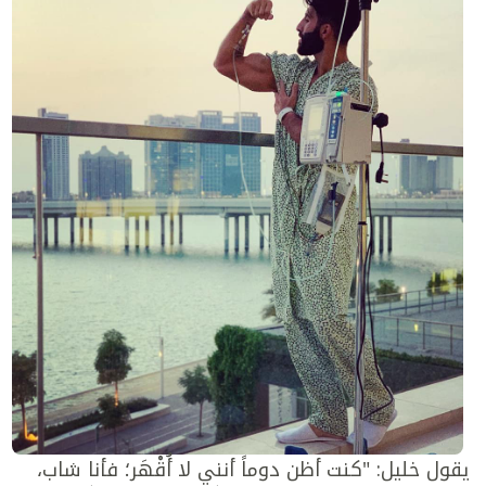
يقول خليل: "كنت أظن دوماً أنني لا أُقْهَر؛ فأنا شاب،