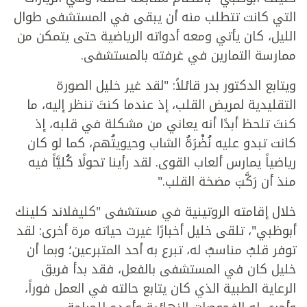
التي كانت تتطلب منه أن يبقى في المستشفى طوال
الليل، كان يأتي ومعه أدواته الرياضية حتى يتمكن من
ممارسة التمارين في غرفته بالمستشفى.
ويتابع الدكتور بدر قائلاً: "لقد غير خليل الصورة
التقليدية لمريض القلب، إذ عندما كنتَ تنظر إليه، ما
كنتَ تلحظ أبدًا أنه يعاني من مشكلة في قلبه، إذ
كانت تبدو عليه نُضْرَةُ الشاب وحيويتُهم، كما لو كان
رياضياً يمارس ألعاب القوى. لقد رأينا تحولًا كُليَّاً فيه
منذ أن رَكَّبَ مضخة القلب."
خلال إقامته الروتينية في مستشفى "كليفلاند كلينك
أبوظبي"، تلقى خليل أخبارًا غيرت حياته مرة أخرى: لقد
توفر قلبٌ مناسبٌ له، تبرع به أحد المتبرعين؛ وبما أن
خليل كان في المستشفى بالفعل، فقد بدأ فريق
الرعاية الطبية الذي كان يتابع حالته في العمل فوراً،