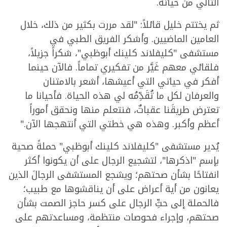
التالي من حياته.
ثم يختتم خليل قائلاً: "لقد مررت بكثير من ذلك، خلال
العامين الماضيين. وأشكر الفريق الطبي في
مستشفى "كليفلاند كلينك أبوظبي"، شكراً جزيلاً،
فلقائي معهم غَيَّر من تفكيري تماماً. فالآن حينما
أفكر في حياتي التي أعيشها، أشعر بالامتنان
والعرفان لكل ما تُقَدِّمُه لي هذه الحياة. فأحيانا ما
تعترض طريقَنا عقباتٌ، فنتعلم منها ونحقق أموراً
أعظم وأكبر. وهذه هي خطتي التي أنتهجها الآن."
يُدير مستشفى "كليفلاند كلينك أبوظبي" حملةً صحية
بإسم "اذكرها"، لتشجيع الرجال على أن يكونوا أكثر
انفتاحًا بشأن صحتهم؛ ويشجع المستشفى الرجالَ الذين
يعانون من أية أعراض على أن يناقشوها مع طبيب؛
فالحملة إلى حثِّ الرجال على كسر حاجز الصمت بشأن
صحتهم، وإجراء فحوصات منتظمة، ومساعدتهم على