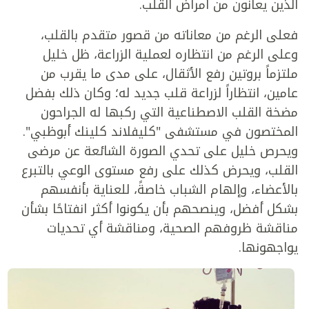
الذين يعانون من أمراض القلب.
فعلى الرغم من معاناته من قصور متقدم بالقلب،
وعلى الرغم من انتظاره لعملية الزراعة، ظل خليل
ملتزماً بروتين رفع الأثقال، على مدى ما يقرب من
عامين، انتظاراً لزراعة قلب جديد له؛ وكان ذلك بفضل
مضخة القلب الاصطناعية التي ركبها له الجراحون
المختصون في مستشفى "كليفلاند كلينك أبوظبي".
ويحرص خليل على تحدي الصورة الشائعة عن مرضى
القلب، ويحرض كذلك على رفع مستوى الوعي بالتبرع
بالأعضاء، وإلهام الشباب خاصةً، للعناية بأنفسهم
بشكل أفضل، وينصحهم بأن يكونوا أكثر انفتاحًا بشأن
مناقشة ظروفهم الصحية، ومناقشة أي تحديات
يواجهونها.