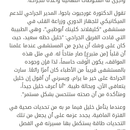
وأجرى له الفحوصات النهائية وأعده للجراحة.
تقول الدكتورة غورجيوت باجوا، المدير الجراحي للدعم
الميكانيكي للجهاز الدوري وزراعة القلب في
مستشفى "كليفلاند كلينك أبوظبي"، وهي الطبيبة
التي قادت الفريق الجراحي: “خليل حظه سعيد، حيث
كان على وشك أن يخرج من المستشفى عندما علمنا
أن قلباً [من متبرعٍ] صار متاحاً له. في مثل هذه
المواقف، يكون الوقت حاسماً، لذا فإن وجوده
بالمستشفى قريباً من الأطباء كان أمرًا رائعًا. سارت
الجراحة على خير ما يرام، ويسرني أن أقول إن خليل
يتعافى الآن، وبحالة طيبة. "أنا أعرف خليل جيداً،
ومتأكدة من أن صحته ستتحسن بشكل مستمر".
وعندما يتأمل خليل فيما مر به من تحديات صحية في
الفترة الماضية، يجدد عزمه على أن يجعل من تلك
التحديات طاقة يستكمل بها مسيرته في الفصل