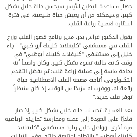
جهاز مساعدة البطين الأيسر سيحسن حالة خليل بشكل
كبير، وسيمكنه من أن يعيش حياة طبيعية، في فترة
انتظاره لعملية زراعة القلب.
يقول الدكتور فراس بدر، مدير برنامج قصور القلب وزرع
القلب في مستشفى "كليفلاند كلينك أبو ظبي": "جاء
خليل إلى مستشفى "كليفلاند كلينك أبوظبي" في
وقت كانت حالته تسوء بشكل كبير، وكان واضحاً أنه
بحاجة ماسة إلى عملية زراعة قلب؛ ثم بفضل التقدم
التكنولوجي، أتاحت مضخة القلب الاصطناعية حياة
رائعة له، ووفرت له مزيدًا من الوقت، إذ كان منتظراً
توفر قلب جديد."
بعد العملية، تحسنت حالة خليل بشكل كبير، إذ صار
قادرًا على العودة إلى عمله وممارسة تمارينه الرياضية
مرة أخرى. وواصل خليل زيارة مستشفى "كليفلاند
كلينك أبوظبي" بانتظام لمتابعة حالته، وفي الزيارات