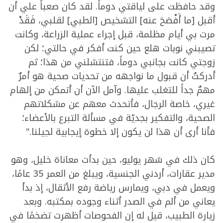
وقد حافظت على لياقتي دوماً. لقد كان صعباً علي أن
أقبل [ما أَفْصَحَ عنه] التشخيص [الطبي] لقلبي، فَقَدْ
مرت بي أيام مظلمة، قبل إجراء عملية الزراعة، وكانت
تصيبني نوبات هلع حين كنت أفكر في حالتي؛ لكن
زوجتي كانت بجانبي دوماً، فتنتشلني من هذا؛ ثم
أدركتُ أن قبول ما نواجهه من تحديات صحية هو أمرٌ
مهمٌ جداً للتغلب عليها. وآمل الآن أن أتمكن من إلهام
غيري، خاصة الرجال، فأتحدث معهم عن مشكلاتهم
الصحية، والتفكير بجديّة في مسألة التبرع بالأعضاء؛
فأنا أرى أن هذا لن يكون إلا خطوة إيجابية لجيلنا."
كان ذلك في شهر يوليو، حين بدأت معاناة خليل، وهو
مدير عقارات، أردني الجنسية، ويبلغ من العمر 35 عامًا،
ويعمل في دبي، ويمارس رياضة رفع الأثقال، إذ بدأ
يعاني من ألم في الصدر أثناء وجوده بمكتبه. وبعد
زيارة الطبيب، قيل له إن الفحوصات أظهرت تضخمًا في