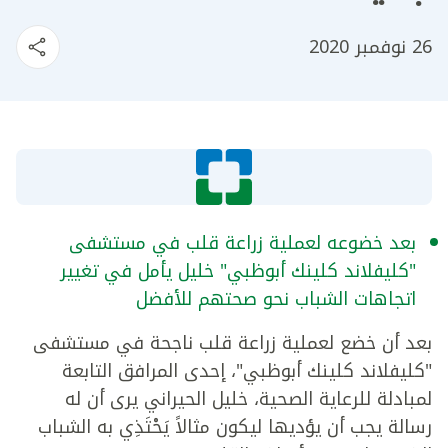
26 نوفمبر 2020
بعد خضوعه لعملية زراعة قلب في مستشفى
"كليفلاند كلينك أبوظبي" خليل يأمل في تغيير
اتجاهات الشباب نحو صحتهم للأفضل
بعد أن خضع لعملية زراعة قلب ناجحة في مستشفى
"كليفلاند كلينك أبوظبي"، إحدى المرافق التابعة
لمبادلة للرعاية الصحية، خليل الحيراني يرى أن له
رسالة يجب أن يؤديها ليكون مثالاً يَحْتَذِي به الشباب