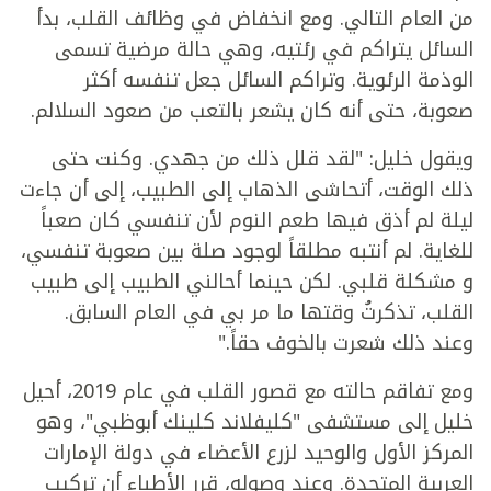
من العام التالي. ومع انخفاض في وظائف القلب، بدأ
السائل يتراكم في رئتيه، وهي حالة مرضية تسمى
الوذمة الرئوية. وتراكم السائل جعل تنفسه أكثر
صعوبة، حتى أنه كان يشعر بالتعب من صعود السلالم.
ويقول خليل: "لقد قلل ذلك من جهدي. وكنت حتى
ذلك الوقت، أتحاشى الذهاب إلى الطبيب، إلى أن جاءت
ليلة لم أذق فيها طعم النوم لأن تنفسي كان صعباً
للغاية. لم أنتبه مطلقاً لوجود صلة بين صعوبة تنفسي،
و مشكلة قلبي. لكن حينما أحالني الطبيب إلى طبيب
القلب، تذكرتُ وقتها ما مر بي في العام السابق.
وعند ذلك شعرت بالخوف حقاً."
ومع تفاقم حالته مع قصور القلب في عام 2019، أحيل
خليل إلى مستشفى "كليفلاند كلينك أبوظبي"، وهو
المركز الأول والوحيد لزرع الأعضاء في دولة الإمارات
العربية المتحدة. وعند وصوله، قرر الأطباء أن تركيب