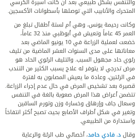
والتنفس بشكل طبيعي بعد أن كانت أسيرة الكرسي
المتحرك والأنابيب التي توصلها بأسطوانات الأكسجين.
وكانت رحيمة يونس، وهي أم لستة أطفال تبلغ من
العمر 45 عاماً وتعيش في أبوظبي منذ 32 عاماً،
خضعت لعملية الزراعة في 10 يونيو الماضي بعد
معاناتها على مدى السنوات العشر الماضية من تليف
رئوي حاد مجهول السبب. والتليف الرئوي الحاد هو
مرض تدرجي لا يتوفر له علاج يسبب الكثير من التندب
في الرئتين، وعادة ما يعيش المصابون به لفترة
قصيرة بعد تشخيص المرض في حال عدم إجراء الزراعة.
تتضمن أعراض هذا المرض صعوبة بالغة في التنفس
وسعال جاف وإرهاق وخسارة وزن وتورم الساقين
وتغير في شكل أطراف الأصابع بحيث تصبح أكثر انتفاخاً
واستدارة من الطبيعي.
وقال
د. فادي حامد
، أخصائي طب الرئة والرعاية