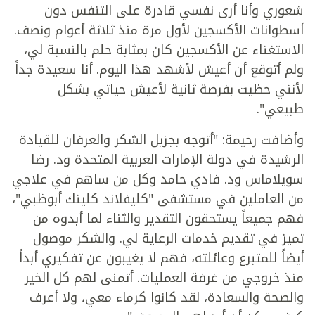
شعوري وأنا أرى نفسي قادرة على التنفس دون
أسطوانات الأكسجين لأول مرة منذ ثلاثة أعوام ونصف.
الاستغناء عن الأكسجين كان بمثابة حلم بالنسبة لي،
ولم أتوقع أن أعيش لأشهد هذا اليوم. أنا سعيدة جداً
لأنني حظيت بفرصة ثانية لأعيش حياتي بشكل
طبيعي".
وأضافت رحيمة: "أتوجه بجزيل الشكر والعرفان للقيادة
الرشيدة في دولة الإمارات العربية المتحدة ود. رضا
سويلاماس ود. فادي حامد وكل من ساهم في علاجي
من العاملين في مستشفى "كليفلاند كلينك أبوظبي"،
فهم جميعاً يستحقون التقدير والثناء لما أبدوه من
تميز في تقديم خدمات الرعاية لي. والشكر موصول
أيضاً للمتبرع وعائلته، فهم لا يغيبون عن تفكيري أبداً
منذ خروجي من غرفة العمليات. أتمنى لهم كل الخير
والصحة والسعادة، لقد كانوا كرماء معي، ولا أعرف