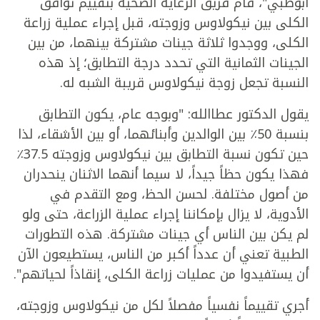
أبوظبي"، قام فريق الرعاية الصحية بتقييم توافق
الكلى بين نيكولاوس وزوجته، قبل إجراء عملية زراعة
الكلى، ووجدوا ثلاثة جينات مشتركة بينهما، من بين
الجينات الثمانية التي تحدد درجة التطابق؛ إذ هذه
النسبة تجعل زوجة نيكولاوس قريبة الشبه له.
يقول الدكتور عطاالله: "وبوجه عام، يكون التطابق
بنسبة 50٪ بين الوالدين وأبنائهما، أو بين الأشقاء، لذا
حين تكون نسبة التطابق بين نيكولاوس وزوجته 37.5٪
فهذا يكون حظاً جيداً، لا سيما أنهما الاثنان ينحدران
من أصول مختلفة. لحسن الحظ، ومع التقدم في
الأدوية، لا يزال بإمكاننا إجراء عملية الزراعة، حتى ولو
لم يكن بين الناس أي جينات مشتركة. هذه التطورات
الطبية تعني أن عدداً أكبر من الناس، يستطيعون الآن
أن يستفيدوا من عمليات زراعة الكلى، إنقاذاً لحياتهم".
أجري تقييماً نفسياً مفصلاً لكل من نيكولاوس وزوجته،