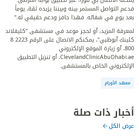
فدعم التواصل المستمر بينه وبيننا يزيده ثقة، يوماً
بعد يومٍ في شفائه. فهذا حافز ودعم حقيقي له."
لمعرفة المزيد، أو لحجز موعد في مستشفى "كليفلاند
كلينك أبوظبي"، يمكنكم الاتصال على الرقم 2223 8
800، أو زيارة الموقع الإلكتروني
ClevelandClinicAbuDhabi.ae، أو تنزيل التطبيق
الإلكتروني الخاص بالمستشفى.
معهد الأورام
أخبار ذات صلة
عرض الكل