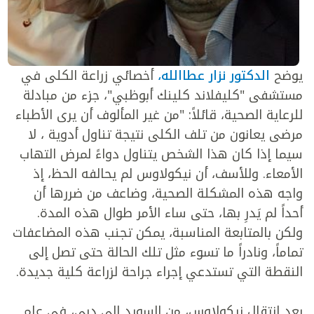
يوضح
الدكتور نزار عطاالله،
أخصائي زراعة الكلى في
مستشفى "كليفلاند كلينك أبوظبي"، جزء من مبادلة
للرعاية الصحية، قائلاً: "من غير المألوف أن يرى الأطباء
مرضى يعانون من تلف الكلى نتيجة تناول أدوية ، لا
سيما إذا كان هذا الشخص يتناول دواءً لمرض التهاب
الأمعاء. وللأسف، أن نيكولاوس لم يحالفه الحظ، إذ
واجه هذه المشكلة الصحية، وضاعف من ضررها أن
أحداً لم يَدرِ بها، حتى ساء الأمر طوال هذه المدة.
ولكن بالمتابعة المناسبة، يمكن تجنب هذه المضاعفات
تماماً، ونادراً ما تسوء مثل تلك الحالة حتى تصل إلى
النقطة التي تستدعي إجراء جراحة لزراعة كلية جديدة.
بعد انتقال نيكولاوس، من السويد إلى دبي، في عام