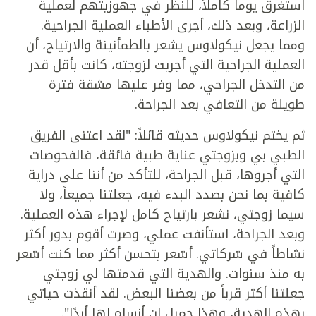
استغرق يوماً كاملاً، للنظر في جهوزيتهم لعملية
الزراعة، وبعد ذلك، أجرى الأطباء العملية الجراحية.
ومما يجعل نيكولاوس يشعر بالطمأنينة والارتياح، أن
العملية الجراحية التي أجريت لزوجته، كانت بأقل قدر
من التدخل الجراحي، مما وفر عليها مشقة فترة
طويلة من التعافي بعد الجراحة.
ثم يختم نيكولاوس حديثه قائلاً: "لقد اعتنى الفريق
الطبي بي وبزوجتي عناية طبية فائقة، فالفحوصات
التي أجروها، قبل الجراحة، للتأكد من أننا على دراية
كافية بما نحن بصدد البدء فيه، جعلتنا جميعاً، ولا
سيما زوجتي، نشعر بارتياح كامل لإجراء هذه العملية.
وبعد الجراحة، استأنفت عملي، وصرت أقوم بدور أكثر
نشاطاً في شركاتي. أشعر بتحسن أكثر مما كنت أشعر
به منذ سنوات. والهدية التي قدمتها لي زوجتي
جعلتنا أكثر قرباً من بعضنا البعض. لقد أنقذت حياتي
بهذه الهدية، وهذا جميل لن أنساه لها أبدًا".