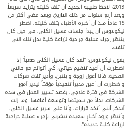
2013، لاحظ طبيبه الجديد أن تلف كليته يتزايد سريعاً.
وبعد أربع سنوات من ذلك التاريخ، وبعد مضي أكثر من
15 عاماً منذ أن أخبره الأطباء بتلف كليته، اضطر
نيكولاوس أن يبدأ جلسات غسيل الكلى، في حين كان
ينتظر إجراء عملية جراحية لزراعة كلية بدل تلك التي
تلفت.
يقول نيكولاوس: "لقد كان غسيل الكلى صعباً؛ إذ
اضطررت أن أعيد تنظيم حياتي، كي أتوائم مع حالتي
الصحية. فأنا أعول زوجة وابنتين، وأُدير ثلاث شركات.
واضطررت أن أعين مديراً تنفيذياً مؤقتاً ليدير أمور
الشركة في فترة علاجي، بقصد تسيير العمل في هذه
الشركات، بدلاً من تنميتها وتوسعة آفاقها. وما زلت
أتذكر أنني أتخذ قرارات، وأنا على سرير غسيل الكلى،
وأنتظر ورود أخبارٍ سعيدة تبشرني بإجراء عملية جراحية
لزراعة كلية جديدة".