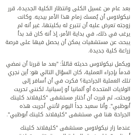
بعد عام من غسيل الكلى وانتظار الكلية الجديدة، قرر
نيكولاوس أن يُمسك زمام هذا الأمر بيديه. وكانت
زوجته تعرض عليه أن تتبرع له بكليتها، غير أنه لم
يرغب في ذلك، في بداية الأمر، إذ أنه كان قد بدأ
يبحث عن مستشفيات يمكن أن يحصل فيها على فرصة
زراعة كلية جديدة.
ويكمل نيكولاوس حديثه قائلاً: "بعد ما قررنا أن نمضي
قدماً بإجراء العملية، كان السؤال التالي هو: أين نجري
تلك العملية الجراحية؟ فكرت في أن أسافر إلى
الولايات المتحدة أو ألمانيا أو إسبانيا، لكنني تحريت
وبحثت، ثم قررت أن أختار مستشفى "كليفلاند كلينك
أبوظبي". وأنا سعيد جداً اليوم لأنني أجريت هذه
الجراحة هنا في مستشفى "كليفلاند كلينك أبوظبي".
عندما زار نيكولاوس مستشفى "كليفلاند كلينك