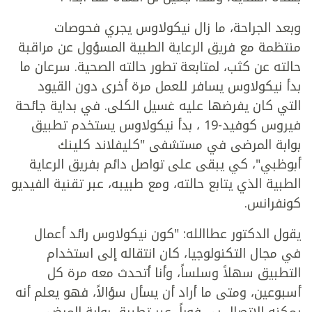
وبعد الجراحة، ما زال نيكولاوس يجري فحوصات
منتظمة مع فريق الرعاية الطبية المسؤول عن مراقبة
حالته عن كثب، لمتابعة تطور حالته الصحية. سرعان ما
بدأ نيكولاوس يسافر للعمل مرة أخرى دون القيود
التي كان يفرضها عليه غسيل الكلى. في بداية جائحة
فيروس كوفيد-19 ، بدأ نيكولاوس يستخدم تطبيق
بوابة المرضى في مستشفى "كليفلاند كلينك
أبوظبي"، كي يبقى على تواصل دائم بفريق الرعاية
الطبية الذي يتابع حالته، ومع طبيبه، عبر تقنية الفيديو
كونفرانس.
يقول الدكتور عطاالله: "كون نيكولاوس رائد أعمال
في مجال التكنولوجيا، كان انتقاله إلى استخدام
التطبيق سهلاً وسلساً، وأنا أتحدث معه مرة كل
أسبوعين، ومتى ما أراد أن يسأل سؤالاً، فهو يعلم أنه
يمكنه الاتصال بي فوراً، عبر تطبيق بوابة المرضى.