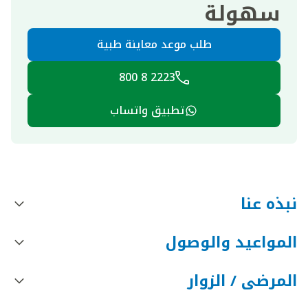
سهولة
طلب موعد معاينة طبية
2223 8 800
تطبيق واتساب
نبذه عنا
المواعيد والوصول
المرضى / الزوار