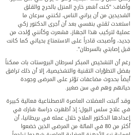
وأضاف: "كنت أشعر خارج المنزل بالحرج والقلق
الشديدين من أن يراني الناس، لكنني سرعان ما
استعدت ثقتي بنفسي بعد أن أجرى الدكتور زكي
عملية لتركيب هذا الجهاز، فشعرت وكأنني وُلدت من
جديد، وأصبحت قادراً على الاستمتاع بحياتي كما كانت
قبل إصابتي بالسرطان".
رغم أن التشخيص المبكر لسرطان البروستات بات ممكناً
بفضل التطوّرات التقنية والتشخيصية، إلا أن ذلك ترافق
أيضاً بحدوث مضاعفات تؤثر على المرضى وجودة
حياتهم وهم في سن صغير.
وقد أثبتت العضلات العاصرة الاصطناعية فعالية كبيرة
في علاج سلس البول؛ إذ أظهرت دراسة شارك في
إعدادها الدكتور الملاح خلال عمله في بريطانيا، أن
أكثر من 80 في المائة من المرضى الذين خضعوا
لعملية زرع الأجهزة العضلية العاصرة شهدوا تراجعاً