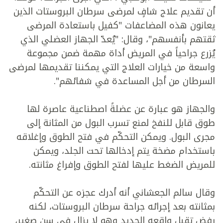
أن تقديم علاج شافٍ لمرضى سرطان البروستات الذين
يعانون هذه المضاعفات "كفيل باستعادة المرضى
ثقتهم بأنفسهم"، وقال: "يُعدّ الجهاز العضلي الذي
يُزرع جراحياً في المريض أداة مهمة ضمن مجموعة
واسعة من خيارات العلاج التي يمكننا تقديمها لمرضى
السرطان من أجل المساعدة في شفائهم".
والجهاز هو عبارة عن عضلةً اصطناعية عاصرة لها
طوق قابل للنفخ لمنع تسرب البول من المثانة إلى
مجرى البول. ويمكن التحكّم في فتح الطوق وإغلاقه
باستخدام مضخة يتم إدخالها تحت الجلد، ويمكن
للمريض الضغط عليها لفتح الطوق وإفراغ مثانته.
وقال سالم الجعشاني أنه أدرك عجزه عن التحكّم
بمثانته بعد إجرائه جراحة سرطان البروستات، لكنه
رفض تقبل واقعه الجديد وهو لا يزال في سن صغير،