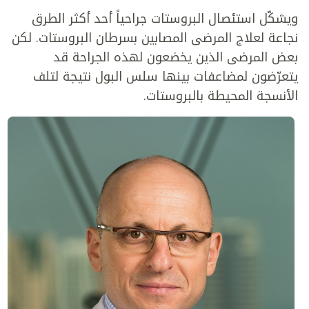
ويشكّل استئصال البروستات جراحياً أحد أكثر الطرق
نجاعة لعلاج المرضى المصابين بسرطان البروستات. لكن
بعض المرضى الذين يخضعون لهذه الجراحة قد
يتعرّضون لمضاعفات بينها سلس البول نتيجة لتلف
الأنسجة المحيطة بالبروستات.