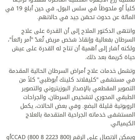
كلياً أو ملحوظاً في سلس البول، في حين أبلغ 19 في
المائة عن حدوث تحسّن جيد في حالاتهم.
وانتهى الدكتور الملاح إلى أن القدرة على علاج
السرطان بفعالية وإنقاذ شخص مريض تُعدّ "أمر رائعاً"،
ولكنه أشار إلى أهمية أن تتاح له القدرة على عيش
حياة كريمة بعد ذلك.
وتشمل خدمات علاج أمراض السرطان الحالية المقدمة
في مستشفى "كليفلاند كلينك أبوظبي" كلاً من
التصوير المقطعي بالإصدار البوزيتروني والتصوير
الطبقي المحوري لتشخيص السرطان، والجراحات
الروبوتية قليلة البضع. وفي بعض الحالات، يكمل
المستشفى خدماته الجراحية المتقدمة بالعلاج
الكيميائي.
ويمكن الاتصال على الرقم (800 CCAD (800 8 2223أو