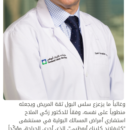
وغالباً ما يزعزع سلس البول ثقة المريض ويجعله
منطوياً على نفسه، وفقاً للدكتور زكي الملاح
استشاري أمراض المسالك البولية في مستشفى
"كليفلاند كلينك أبوظبي"، الذي أجرى الجراحة، مؤكّداً