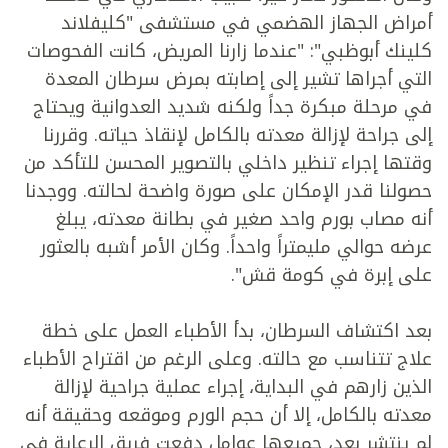
أمراض الجهاز الهضمي في مستشفى "كليفلاند
كلينك أبوظبي": "عندما زارنا المريض، كانت الفحوصات
التي أجراها تشير إلى إصابته بمرض سرطان المعدة
في مرحلة مبكرة جداً ولكنه شديد العدوانية ويحتاج
إلى جراحة لإزالة معدته بالكامل لإنقاذ حياته. وقررنا
وقتها إجراء تنظير داخلي بالتصوير المحسن للتأكد من
حصولنا قدر الإمكان على صورة واضحة لحالته. ووجدنا
أنه مصاب بورم واحد صغير في بطانة معدته، يبلغ
عرضه حوالي مليمتراً واحداً. وكان الأمر أشبه بالعثور
على إبرة في كومة قش".
بعد اكتشاف السرطان، بدأ الأطباء العمل على خطة
علاج تتناسب مع حالته. وعلى الرغم من اقتراح الأطباء
الذين زارهم في البداية، إجراء عملية جراحية لإزالة
معدته بالكامل، إلا أن حجم الورم وموقعه وحقيقة أنه
لم ينتشر بعد، جميعها عوامل دفعت فريق الرعاية في