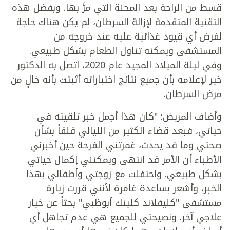
قسط من الراحة بعد المحنة التي مرَّ بها. وبفضل هذه
التقنية المتقدمة لإزالة السرطان، لم يكن هناك حاجة
لفرض أي قيود غذائية عليه عند خروجه من
المستشفى ويمكنه تناول الطعام بشكل طبيعي.
وفي ليلة الميلاد المجيد عام 2020، اتصل به الدكتور
خير لإعلامه بأن جميع نتائج اختباراته أثبتت بأنه خالٍ من
مرض السرطان.
وأضاف المريض: "كان هذا أجمل خبر تلقيته في
حياتي، فبعد قضاء الكثير من الليالي قلقاً بشأن
صحتي وما قد يحدث، غمرتني الفرحة حين أخبرني
الأطباء أن الأمر قد انتهى ويمكنني إكمال حياتي
بشكل طبيعي. واحتفلت مع زوجتي وأطفالي بهذا
الخبر، وأشعر بساعدة غامرة لأنني قررت زيارة
مستشفى "كليفلاند كلينك أبوظبي" بحثاً عن خيار
علاجي آخر. ونصيحتي للجميع هي عدم تجاهل أي