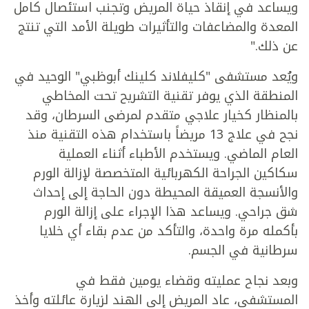
ويساعد في إنقاذ حياة المريض وتجنب استئصال كامل
المعدة والمضاعفات والتأثيرات طويلة الأمد التي تنتج
عن ذلك."
ويُعد مستشفى "كليفلاند كلينك أبوظبي" الوحيد في
المنطقة الذي يوفر تقنية التشريح تحت المخاطي
بالمنظار كخيار علاجي متقدم لمرضى السرطان، وقد
نجح في علاج 13 مريضاً باستخدام هذه التقنية منذ
العام الماضي. ويستخدم الأطباء أثناء العملية
سكاكين الجراحة الكهربائية المتخصصة لإزالة الورم
والأنسجة العميقة المحيطة دون الحاجة إلى إحداث
شق جراحي. ويساعد هذا الإجراء على إزالة الورم
بأكمله مرة واحدة، والتأكد من عدم بقاء أي خلايا
سرطانية في الجسم.
وبعد نجاح عمليته وقضاء يومين فقط في
المستشفى، عاد المريض إلى الهند لزيارة عائلته وأخذ