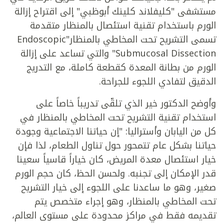
مستشفى "كليفلاند كلينك أبوظبي" إلى اقتراح إزالة
الورم باستخدام تقنية استئصال بالمنظار متقدمة
تسمى التشريح تحت المخاطي بالمنظار"Endoscopic
Submucosal Dissection" والتي تساعد على إزالة
الورم من بطانة المعدة كقطعة كاملة، مع التدريج
الدقيق لتفادي اللجوء للجراحة.
وأوضح الدكتور خير الذي تلقّى تدريباً خاصاً على
استخدام تقنية التشريح تحت المخاطي بالمنظار في
كل من اليابان وأستراليا: "إن حياتنا الاجتماعية وجودة
حياتنا بشكل عام تتمحور حول تناول الطعام، لذا فإن
خيار استئصال معدة المريض، كان خياراً قاسياً سعينا
قدر الإمكان إلى تجنبه. ولحسن الحظ، كان حجم الورم
صغير، وهو ما ساعدنا على اللجوء إلى خيار التشريح
تحت المخاطي بالمنظار، وهو إجراء متخصص يتم
تقديمه فقط في مراكز محدودة على مستوى العالم،