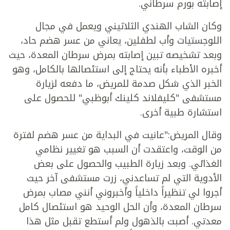
إصابته بورم سرطاني.
وكان الشاب الهندي الثلاثيني ويعمل في مجال
اللوجستيات وأب لطفلين، يعاني من عسر هضم حاد،
وبعد تشخيصه تبين إصابته بمرض سرطان المعدة، حيث
أخبره الأطباء بأنه يحتاج إلى استئصالها بالكامل، وهو
الخبر الذي شكل صدمة للمريض، ما دفعه لزيارة
مستشفى "كليفلاند كلينك أبوظبي" للحصول على
استشارة طبية أخرى.
وقال المريض:"عانيت في البداية من عسر هضم لفترة
من الوقت، واعتقدت أن السبب هو تغيير نظامي
الغذائي. وبعد زيارة الطبيب والحصول على بعض
الأدوية التي لم تساعدني، زرت مستشفى آخر حيث
أجروا لي تنظيراً داخلياً وأخبروني أنني مصاب بمرض
سرطان المعدة، وأن الحل الوحيد هو استئصال كامل
معدتي. أصبت بالذهول ولم أستطع تقبل مثل هذا