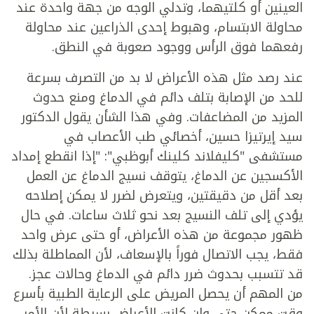
العينين أو كلتيهما، وتدلي الوجه من جهة واحدة عند
محاولة الابتسام، وهبوط إحدى الذراعين عند محاولة
رفعهما فوق الرأس ووجود صعوبة في النطق.
عند رصد مثل هذه الأعراض لا بد من التصرف بسرعة
للحد من الإصابة بتلف دائم في الدماغ ومنع حدوث
المزيد من المضاعفات. وفي هذا الشأن يقول الدكتور
سيد إيرتيزا حسين، أخصائي طب الأعصاب في
مستشفى "كليفلاند كلينك أبوظبي": "إذا انقطع إمداد
الأكسجين عن الدماغ، يتوقف نسيج الدماغ عن العمل
بعد أقل من دقيقتين، ويتعرض لضرر لا يمكن إصلاحه
يؤدي إلى تلف النسيج بعد نحو ثلاث ساعات. في حال
ظهور مجموعة من هذه الأعراض، أو حتى عرض واحد
فقط، يجب الاتصال فوراً بالإسعاف، لأن المماطلة بذلك
قد تتسبب بحدوث ضرر دائم في الدماغ وحالات عجز.
من المهم أن يحصل المريض على الرعاية الطبية بأسرع
وقت ممكن حتى وإن كانت الأعراض بسيطة لأن الأمر