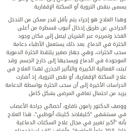
يسمى بنقص التروية أو السكتة الإقفارية.
وهذا العلاج هو إجراء يتم بأقل قدر ممكن من التدخل
الجراحي عن طريق إدخال أنبوب قسطرة من أعلى
الفخذ وتمريره عبر الشريان ليصل إلى مكان وجود
الخثرة في الدماغ. بعد ذلك يستعمل الأطباء دعامة
سحب الخثرات، وهي جهاز صغير يلتقط الخثرة الدموية
الموجودة في الدماغ ويسحبها إلى خارج الجسم. وقد
ثبتت الفعالية الكبيرة والتأثير الجذري لهذا العلاج في
علاج السكتة الإقفارية، أو نقص التروية، إذ أشارت
الدراسات الأخيرة إلى أن سحب الخثرة بواسطة الدعامة
يزيد من احتمال تعافي المرضى بشكل كامل.
ووصف الدكتور رامون نافارو، أخصائي جراحة الأعصاب
في مستشفى "كليفلاند كلينك أبوظبي"، هذا العلاج
بأنه "أكبر تغيير في مجال علاج السكتات الدماغية
خلال الـ20 عاماً الماضية"، وأضاف: "لقد استخدمناه