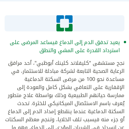
يعيد تدفق الدم إلى الدماغ فيساعد المرضى على
استرداد القدرة على المشي والنطق
نجح مستشفى "كليفلاند كلينك أبوظبي"، أحد مرافق
الرعاية الصحية التابعة لشركة مبادلة للاستثمار، في
مساعدة نحو 100 من مرضى السكتة الدماغية
الإقفارية على التعافي بشكل كامل والعودة إلى
ممارسة حياتهم الطبيعية وذلك بواسطة علاج متطور
يُعرف باسم الاستئصال الميكانيكي للخثرة. تحدث
السكتة الدماغية عندما ينقطع إمداد الدم إلى الدماغ
أو جزء منه فيسبب تلف الخلايا، وتنجم معظم السكتات
عن انسداد في الشريان المؤدي إلى الدماغ، وهو ما