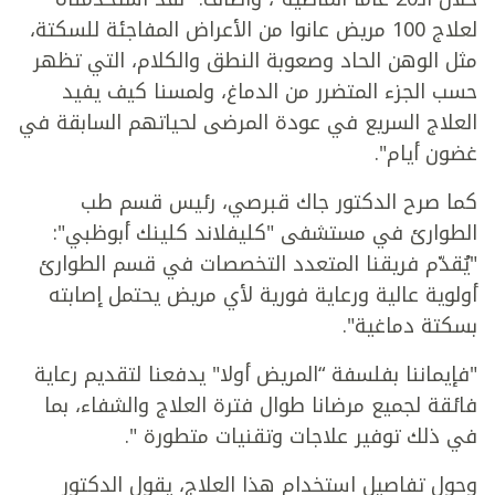
لعلاج 100 مريض عانوا من الأعراض المفاجئة للسكتة،
مثل الوهن الحاد وصعوبة النطق والكلام، التي تظهر
حسب الجزء المتضرر من الدماغ، ولمسنا كيف يفيد
العلاج السريع في عودة المرضى لحياتهم السابقة في
غضون أيام".
كما صرح الدكتور جاك قبرصي، رئيس قسم طب
الطوارئ في مستشفى "كليفلاند كلينك أبوظبي":
"يُقدّم فريقنا المتعدد التخصصات في قسم الطوارئ
أولوية عالية ورعاية فورية لأي مريض يحتمل إصابته
بسكتة دماغية".
"فإيماننا بفلسفة “المريض أولا" يدفعنا لتقديم رعاية
فائقة لجميع مرضانا طوال فترة العلاج والشفاء، بما
في ذلك توفير علاجات وتقنيات متطورة ".
وحول تفاصيل استخدام هذا العلاج، يقول الدكتور