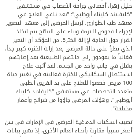
خليل زهرا، أخصائي جراحة الأعصاب في مستشفى
"كليفلاند كلينك أبوظبي": "بعد تلقي العلاج في
معهد طب الطوارئ، يُرسل المرضى إلى معهد التصوير
لإجراء الفحوص اللازمة وبناء على النتائج يتم اتخاذ
القرار حول الحاجة لإزالة الخثرة. من المؤكد أن التغير
الذي يطرأ على حالة المرضى بعد إزالة الخثرة كبير جداً،
فغالباً ما يعودون إلى حالتهم الطبيعية بعد إصابتهم
بشلل في جانب واحد من الجسم. لقد أثبت علاج
الاستئصال الميكانيكي للخثرة فعاليته في تغيير حياة
100 مريض خضعوا للعلاج على يد الفريق الطبي
متعدد التخصصات في مستشفى "كليفلاند كلينك
أبوظبي"، وهؤلاء المرضى جاؤوا من شرائح وأعمار
مختلفة".
تصيب السكتات الدماغية المرضى في الإمارات في سن
أصغر نسبياً مقارنة بأنحاء العالم الأخرى، إذ تشير بيانات