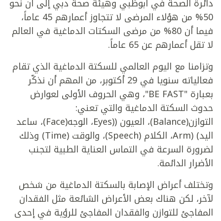
دائرة الصحة في أبوظبي وهيئة صحة دبي إلى أن نحو
50% من هؤلاء المرضى لا تتجاوز أعمارهم 45 عاماً،
فيما أن 80% من مرضى السكتات الدماغية في العالم
لا تقل أعمارهم عن 65 عاماً.
وتزامنا مع اليوم العالمي للسكتة الدماغية الذي تقام
فعالياته سنويا في 29 أكتوبر، من المهم أن نذكّر
بعبارة "BE FAST"، وهي الحروف الأولى لعوارض
حدوث السكتة الدماغية والتي تعني:
التوازن(Balance)، العيون ((Eyes، الوجه(Face)، ساعد
اليد) (Arm، الكلام (Speech)، والوقت (Time) وذلك
لضرورة السرعة في التماس العناية الطبية لتجنب
الأضرار الدائمة.
وتختلف أعراض الإصابة بالسكتة الدماغية من شخص
لآخر، لكن هناك بعض الأعراض الشائعة مثل الفقدان
المفاجئ للتوازن والفقدان المفاجئ للرؤية في إحدى