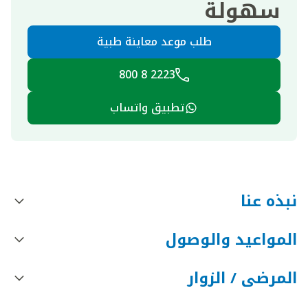
سهولة
طلب موعد معاينة طبية
2223 8 800
تطبيق واتساب
نبذه عنا
المواعيد والوصول
المرضى / الزوار