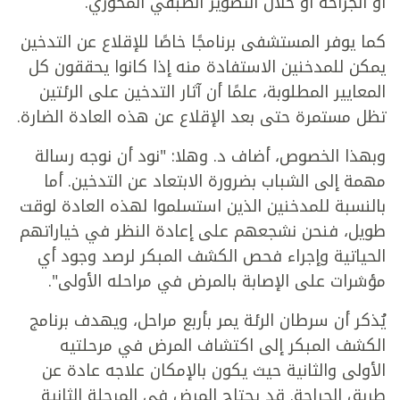
أو الجراحة أو خلال التصوير الطبقي المحوري.
كما يوفر المستشفى برنامجًا خاصًا للإقلاع عن التدخين
يمكن للمدخنين الاستفادة منه إذا كانوا يحققون كل
المعايير المطلوبة، علمًا أن آثار التدخين على الرئتين
تظل مستمرة حتى بعد الإقلاع عن هذه العادة الضارة.
وبهذا الخصوص، أضاف د. وهلا: "نود أن نوجه رسالة
مهمة إلى الشباب بضرورة الابتعاد عن التدخين. أما
بالنسبة للمدخنين الذين استسلموا لهذه العادة لوقت
طويل، فنحن نشجعهم على إعادة النظر في خياراتهم
الحياتية وإجراء فحص الكشف المبكر لرصد وجود أي
مؤشرات على الإصابة بالمرض في مراحله الأولى".
يُذكر أن سرطان الرئة يمر بأربع مراحل، ويهدف برنامج
الكشف المبكر إلى اكتشاف المرض في مرحلتيه
الأولى والثانية حيث يكون بالإمكان علاجه عادة عن
طريق الجراحة. قد يحتاج المرض في المرحلة الثانية