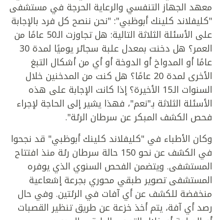
معهد الجهاز التنفسي والرعاية الحرجة في مستشفى
"كليفلاند كلينك أبوظبي": "نحن ننصح كل فرد بالإجابة
على الأسئلة الثلاثة التالية: هل تجاوزت الـ50 عامًا من
العمر؟ هل دخنت بمعدل علبة سجائر يوميًا لمدة 30
عامًا أو المدواخ أو الدوخة أو أي من أشكال التبغ
الأخرى لمدة 20 عامًا؟ هل كنت من المدخنين خلال
السنوات الـ15 الأخيرة؟ إذا كانت الإجابة على هذه
الأسئلة الثلاثة بـ"نعم"، فهذا يشير إلى الحاجة لإجراء
فحص الكشف المبكر عن سرطان الرئة".
وكان الأطباء في "كليفلاند كلينك أبوظبي" قد نجحوا
في الكشف عن نحو 150 حالة سرطان رئة منذ افتتاح
المستشفى. ويتضمن الفحص السنوي الذي يوفره
المستشفى تصوير طبقي محوري بجرعة إشعاعية
منخفضة للكشف عن أي آفات في الرئتين. وفي حال
رصد أي آفة، يتم أخذ خزعة عن طريق تنظير القصبات