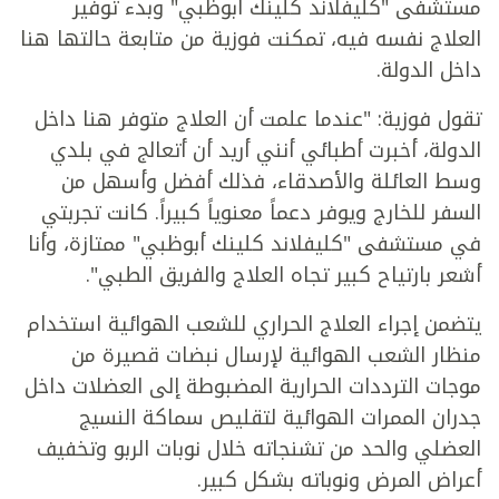
مستشفى "كليفلاند كلينك أبوظبي" وبدء توفير
العلاج نفسه فيه، تمكنت فوزية من متابعة حالتها هنا
داخل الدولة.
تقول فوزية: "عندما علمت أن العلاج متوفر هنا داخل
الدولة، أخبرت أطبائي أنني أريد أن أتعالج في بلدي
وسط العائلة والأصدقاء، فذلك أفضل وأسهل من
السفر للخارج ويوفر دعماً معنوياً كبيراً. كانت تجربتي
في مستشفى "كليفلاند كلينك أبوظبي" ممتازة، وأنا
أشعر بارتياح كبير تجاه العلاج والفريق الطبي".
يتضمن إجراء العلاج الحراري للشعب الهوائية استخدام
منظار الشعب الهوائية لإرسال نبضات قصيرة من
موجات الترددات الحرارية المضبوطة إلى العضلات داخل
جدران الممرات الهوائية لتقليص سماكة النسيج
العضلي والحد من تشنجاته خلال نوبات الربو وتخفيف
أعراض المرض ونوباته بشكل كبير.