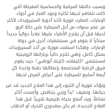
وبسبب حالتها المرضية والحساسية المفرطة التي
كانت تتفاقم لديها لكثرة وجود الغبار في أجواء
الإمارات، اضطرت فوزية لأخذ أدوية الستيرويدات لأكثر
من عشر سنوات من أجل السيطرة على حالة الربو
لديها قبل أن يقترح الأطباء عليها علاجاً دوائياً جديداً
مبتكراً لا يتوفر في مستشفيات أخرى في دولة
الإمارات. وهكذا استغنت فوزية عن أخذ الستيرويدات
بشكل كامل، وهي تلتزم حالياً بزياراتها الروتينية
لمستشفى "كليفلاند كلينك أبوظبي"، حيث يقوم
فريق الرعاية المتخصصة بإعطائها حقنة واحدة كل
أربعة أسابيع للسيطرة على أعراض المرض لديها.
وتؤكد فوزية أن اللجوء إلى هذا العلاج الجديد قد غير
حياتها، وتضيف: "بدأ وزني يتناقص، وأصبحت أكثر
نشاطاً، وبت أتمتع بحياة طبيعية تقريباً. قبل هذا
العلاج الجديدة، لم يكن بمقدوري التحرك أو الذهاب