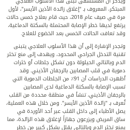
ويذكر أن المستشفى تبنى هذا الأسلوب العلاجي
المبتكر، المعروف بـ "إغلاق زائدة الأذين الأيسر"، لأول
مرة في صيف عام 2018، حيث قام بعلاج خمس حالات
يرتفع لديها خطر الإصابة المحتملة بالسكتة الدماغية،
وقد تعافت الحالات الخمس بعد الخضوع للعلاج.
وتجدر الإشارة إلى أن هذا الأسلوب العلاجي يتبنى
تقنية التدخل الجراحي المحدود، ويهدف إلى منع تخثر
الدم وبالتالي الحيلولة دون تشكل جلطات أو خثرات
دموية في قلب المصابين بالرجفان الأذيني. وقد
أظهرت الدراسات أن 91٪ من الجلطات الدموية التي
تسبب الإصابة بالسكتة الدماغية لدى المصابين
بالرجفان الأذيني، تنشأ في منطقة محددة من القلب
تُعرف بـ "زائدة الأذين الأيسر". ومن خلال هذه العملية،
يصل الأطباء إلى داخل القلب عبر أحد الأوردة في
ساق المريض ويزرعون جهازاً لإغلاق هذه الزائدة، مما
يمنع تخثر الدم وبالتالي يقلل بشكل كبير من خطر