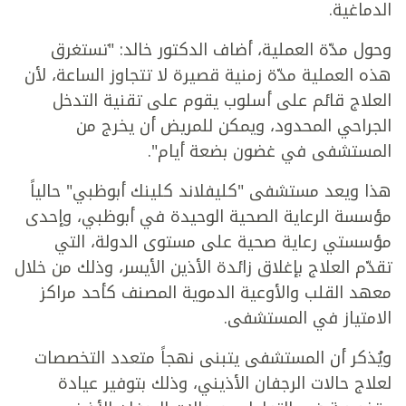
الدماغية.
وحول مدّة العملية، أضاف الدكتور خالد: "تستغرق
هذه العملية مدّة زمنية قصيرة لا تتجاوز الساعة، لأن
العلاج قائم على أسلوب يقوم على تقنية التدخل
الجراحي المحدود، ويمكن للمريض أن يخرج من
المستشفى في غضون بضعة أيام".
هذا ويعد مستشفى "كليفلاند كلينك أبوظبي" حالياً
مؤسسة الرعاية الصحية الوحيدة في أبوظبي، وإحدى
مؤسستي رعاية صحية على مستوى الدولة، التي
تقدّم العلاج بإغلاق زائدة الأذين الأيسر، وذلك من خلال
معهد القلب والأوعية الدموية المصنف كأحد مراكز
الامتياز في المستشفى.
ويُذكر أن المستشفى يتبنى نهجاً متعدد التخصصات
لعلاج حالات الرجفان الأذيني، وذلك بتوفير عيادة