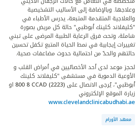
متخصصة في التعامل مع حالات الرجفان الأذيني
وعلاجها. وبالإضافة إلى الأساليب التشخيصية
والعلاجية المتقدمة المتبعة، يدرس الأطباء في
"كليفلاند كلينك أبوظبي" حالة كل مريض بصورة
شاملة، وتحث فرق الرعاية الطبية المرضى على تبني
تغييرات إيجابية في نمط الحياة المتبع تكفل تحسين
حالتهم والحدّ من احتمالية حدوث مضاعفات صحية.
لحجز موعد لدى أحد الأخصائيين في أمراض القلب و
الأوعية الدموية في مستشفى "كليفلاند كلينك
أبوظبي"، يُرجى الاتصال على
800 8 CCAD (2223)
او
زيارة الموقع الإلكتروني
www.clevelandclinicabudhabi.ae
معهد الأورام