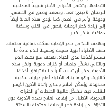
انتظامها. وتشمل الأعراض الأكثر شيوعاً المصاحبة
للرجفان الأذيني: تعب، وضعف، وضيق في التنفس،
ودوخة، وألم في الصدر. كما تؤدي هذه الحالة أيضاً
إلى زيادة خطر الإصابة بقصور في القلب وسكتة
دماغية بشكل كبير.
وبهدف الحدّ من خطر الإصابة بسكتة دماغية محتملة،
يصف الأطباء أدوية مميعة ومسيلة للدم عادةً ما
يستمر أخذها مدى الحياة، بهدف منع تجلط الدم
وبالتالي تشكّل جلطات أو خثرات دموية. ولكن هذه
الأدوية يمكن أن تسبب آثاراً جانبية ترافق أخذها
كالنزيف وهو ما يترك الأطباء أمام خيارات علاجية
محدودة. ويُمكّن العلاج بإغلاق زائدة الأذين الأيسر
للقلب، حيث تتشكّل غالبية الجلطات أو الخثرات
الدموية، الأطباء من إيقاف العلاج بهذه الأدوية دون
التخوّف من زيادة خطر الإصابة المحتملة بالسكتة