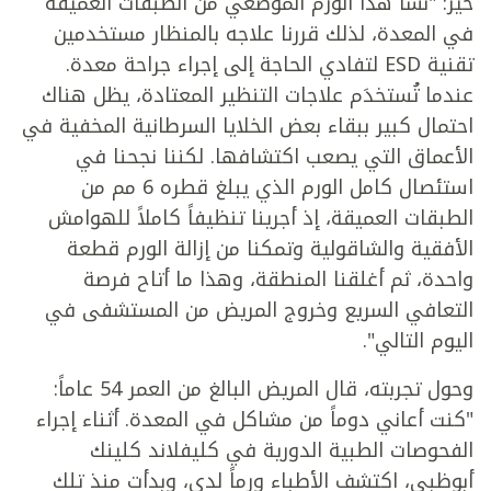
خير: "نشأ هذا الورم الموضعي من الطبقات العميقة
في المعدة، لذلك قررنا علاجه بالمنظار مستخدمين
تقنية ESD لتفادي الحاجة إلى إجراء جراحة معدة.
عندما تُستخدَم علاجات التنظير المعتادة، يظل هناك
احتمال كبير ببقاء بعض الخلايا السرطانية المخفية في
الأعماق التي يصعب اكتشافها. لكننا نجحنا في
استئصال كامل الورم الذي يبلغ قطره 6 مم من
الطبقات العميقة، إذ أجرينا تنظيفاً كاملاً للهوامش
الأفقية والشاقولية وتمكنا من إزالة الورم قطعة
واحدة، ثم أغلقنا المنطقة، وهذا ما أتاح فرصة
التعافي السريع وخروج المريض من المستشفى في
اليوم التالي".
وحول تجربته، قال المريض البالغ من العمر 54 عاماً:
"كنت أعاني دوماً من مشاكل في المعدة. أثناء إجراء
الفحوصات الطبية الدورية في كليفلاند كلينك
أبوظبي، اكتشف الأطباء ورماً لدي، وبدأت منذ تلك