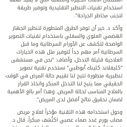
استخدام تقنيات التنظير التقليدية وتوفير طريقة
لتجنب مخاطر الجراحة".
وأكد د. خير أن توفر الطرق المتطورة لتنظير الجهاز
الهضمي العلوي والسفلي باستخدام تقنيات التصوير
الواضحة للكشف عن الأورام السرطانية وما قبل
السرطانية أمر مهم جداً لتوفير مثل هذه الخيارات
العلاجية قليلة التدخل، وأضاف: "نحن في مستشفى
"كليفلاند كلينك أبوظبي" نستخدم تقنية تصوير
تنظيرية متطورة تتيح لنا تقييم حالة المرض في الوقت
الحقيقي مما يتيح لنا التدخل المبكر واتخاذ القرار
بالعلاج المناسب لحالة المريض. وهذا أمر بالغ الأهمية
لضمان تحقيق نتائج أفضل لدى المريض".
وحول استخدامه هذه التقنية مؤخراً لعلاج مريض
مصاب بورم غدد صماء عصبي اكتُشف مبكراً، قال د.