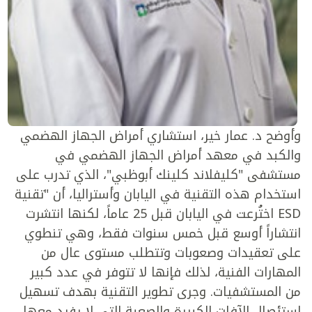
وأوضح د. عمار خير، استشاري أمراض الجهاز الهضمي
والكبد في معهد أمراض الجهاز الهضمي في
مستشفى "كليفلاند كلينك أبوظبي"، الذي تدرب على
استخدام هذه التقنية في اليابان وأستراليا، أن "تقنية
ESD اختُرعت في اليابان قبل 25 عاماً، لكنها انتشرت
انتشاراً أوسع قبل خمس سنوات فقط، وهي تنطوي
على تعقيدات وصعوبات وتتطلب مستوى عال من
المهارات الفنية، لذلك فإنها لا تتوفر في عدد كبير
من المستشفيات. وجرى تطوير التقنية بهدف تسهيل
استئصال الآفات الكبيرة والصعبة التي لا يفيد معها