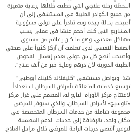
اللحظة رحلة علاجي التي حظيت خلالها برعاية متميزة
من جميع الكوادر الطبية في المستشفى إلى أن
أصبحت بحالة جيدة وبت قادراً على تولي مسؤولية
المشاريع التي كنت أحجم عنها في عملي بسبب
مشاكل معدتي، وهو ما كان يفاقم من مستوى
الضغط النفسي لدي. تعلمت أن أركز كثيراً على صحتي
وأصبحت أنصح كل من حولي بعدم إهمال الفحوص
الطبية الدورية لأن درهم وقاية خير من ألف علاج".
هذا ويواصل مستشفى "كليفلاند كلينك أبوظبي"
توسيع خدماته المتعلقة بأمراض السرطان استعداداً
لافتتاح مركز الأورام التابع له، المصمم على غرار مركز
«تاوسيج» لأمراض السرطان، والذي سيوفر للمرضى
مجموعة شاملة من خدمات السرطان المتخصصة في
مكان واحد، بالإضافة إلى خدمات الدعم المصممة
لتوفير أقصى درجات الراحة للمرضى خلال مراحل العلاج.