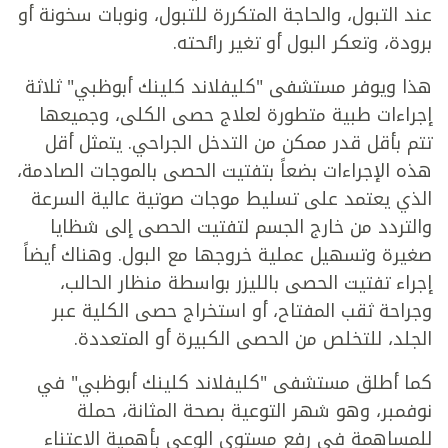
عند التبول، والحاجة المتكررة للتبول، ونوبات سخونة أو
برودة، وتعكر البول أو تغير رائحته.
هذا ويوفر مستشفى "كليفلاند كلينك أبوظبي" ثلاثة
إجراءات طبية متطورة لعلاج حصى الكلى، وجميعها
تتم بأقل قدر ممكن من التدخل الجراحي. يتمثل أقل
هذه الإجراءات بضعاً بتفتيت الحصى بالموجات الصادمة،
الذي يعتمد على تسليط موجات صوتية عالية السرعة
والتردد من خارج الجسم لتفتيت الحصى إلى شظايا
صغيرة وتسهيل عملية خروجها مع البول. وهناك أيضاً
إجراء تفتيت الحصى بالليزر بواسطة منظار الحالب،
وجراحة ثقب المفتاح، أو استخراج حصى الكلية عبر
الجلد، للتخلص من الحصى الكبيرة أو المتعددة.
كما أطلق مستشفى "كليفلاند كلينك أبوظبي" في
نوفمبر، وهو شهر التوعية بصحة المثانة، حملة
للمساهمة في رفع مستوى الوعي بأهمية الاعتناء