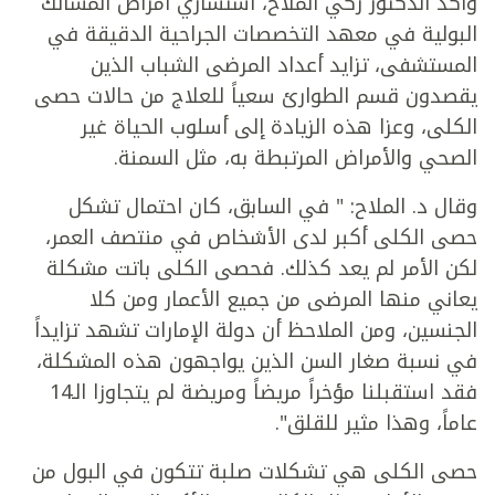
وأكد الدكتور زكي الملاح، استشاري أمراض المسالك
البولية في معهد التخصصات الجراحية الدقيقة في
المستشفى، تزايد أعداد المرضى الشباب الذين
يقصدون قسم الطوارئ سعياً للعلاج من حالات حصى
الكلى، وعزا هذه الزيادة إلى أسلوب الحياة غير
الصحي والأمراض المرتبطة به، مثل السمنة.
وقال د. الملاح: " في السابق، كان احتمال تشكل
حصى الكلى أكبر لدى الأشخاص في منتصف العمر،
لكن الأمر لم يعد كذلك. فحصى الكلى باتت مشكلة
يعاني منها المرضى من جميع الأعمار ومن كلا
الجنسين، ومن الملاحظ أن دولة الإمارات تشهد تزايداً
في نسبة صغار السن الذين يواجهون هذه المشكلة،
فقد استقبلنا مؤخراً مريضاً ومريضة لم يتجاوزا الـ14
عاماً، وهذا مثير للقلق".
حصى الكلى هي تشكلات صلبة تتكون في البول من