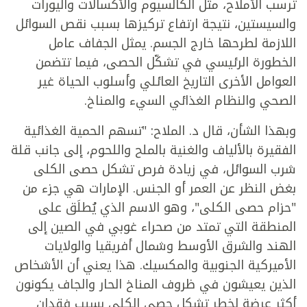
ترسب الأملاح، مثل الكالسيوم والأكسالات واليورات
والسيستين، نتيجة ارتفاع تركيزها بسبب نقص السوائل
اللازمة لطرحها خارج الجسم. يمثل الجفاف عامل
الخطورة الرئيسي في تشكّل الحصى، فيما تتضمن
العوامل الأخرى التاريخ العائلي وأسلوب الحياة غير
الصحي والنظام الغذائي السيء والمناخ.
وبهذا الشأن، قال د. الملاح: "تسهم الحمية الغذائية
الفقيرة بالألياف والغنية بالملح واللحوم، إلى جانب قلة
شرب السوائل، في زيادة فرص تشكل حصى الكلى
بغض النظر عن العمر أو الجنس. الإمارات هي جزء من
"حزام حصى الكلى"، وهو الاسم الذي يُطلَق على
المنطقة التي تمتد من صحراء غوبي في الصين إلى
الهند والشرق الأوسط وشمال أفريقيا والولايات
الأميركية الجنوبية والمكسيك. هذا يعني أن الأشخاص
الذين يعيشون في ظروف المناخ الحار والجاف يكونون
أكثر عرضة لخطر تشكل حصى الكلى بسبب فقدان