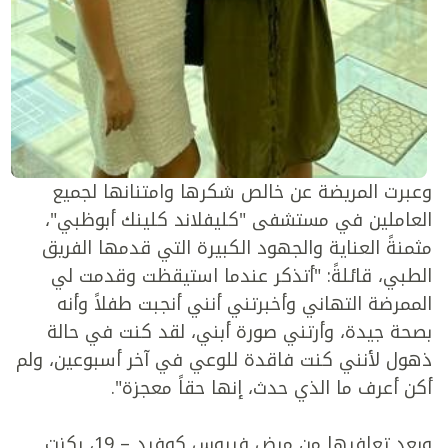
وعبرت المريضة عن خالص شكرها وامتنانها لجميع
العاملين في مستشفى "كليفلاند كلينك أبوظبي"،
مثمنةً العناية والجهود الكبيرة التي قدمها الفريق
الطبي، قائلةً: "أتذكر عندما استيقظت وقدمت لي
الممرضة التهاني وأخبرتني أنني أنجبت طفلاً وأنه
بصحة جيدة، وأرتني صورة أبني، لقد كنت في حالة
ذهول لأنني كنت فاقدة للوعي في آخر أسبوعين، ولم
أكن أعرف ما الذي حدث، إنها حقاً معجزة".
وبعد تعافيها من مرض فيروس كوفيد – 19، ركزت