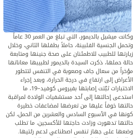
وكانت ميشيل بالديمور، التي تبلغ من العمر 30 عاماً
وتحمل الجنسية الفلبينة، حاملاً بطفلها الثاني، وخلال
زيارتها للطبيب للاطمئنان على صحة جنينها ومتابعة
حالة حملها، ذكرت السيدة بالديمور لطبيبها معاناتها
مؤخراً من سعال جاف وصعوبة في التنفس لتتطور
الأعراض إلى ارتفاع في درجة الحرارة، وبعد إجراء
الاختبارات ثبُتت إصابتها بفيروس كوفيد–19، ما
استدعى إحالتها إلى أحد مستشفيات الولادة لمراقبة
حالتها خوفاً عليها من تعرضها لمضاعفات خطيرة
كونها في الأسبوع السادس والعشرين من الحمل، لكن
حالتها تدهورت وزادت حاجتها للأكسجين، ما تطلب
وضعها على جهاز تنفس اصطناعي لدعم رئتيها.