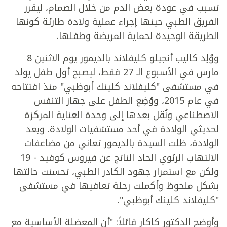
تسبب في عودة بعض الدم من خلال الصمام، ليقرر
الفريق الطبي حينها إجراء عملية ولادة طارئة كونها
الطريقة الوحيدة لحماية المريضة وطفلها.
ووُلِد كاليب أنجيلو كليفلاند بالديمور يوم الاثنين 8
مارس في الأسبوع الـ 27 فقط، ليصبح أول طفل يولد
في مستشفى "كليفلاند كلينك أبوظبي" منذ افتتاحه
في عام 2015، ووُضِع الطفل على جهاز التنفس
الاصطناعي ونُقل بعدها إلى وحدة العناية المركزة
لحديثي الولادة في أحد مستشفيات الولادة. وبعد
الولادة، ظلت السيدة بالديمور تعاني من مضاعفات
الالتهاب الرئوي الحاد الناتج عن فيروس كوفيد - 19
ولكن مع استمرار جهود الكادر الطبي، تحسنت حالتها
بشكل ملحوظ وأكملت رحلة تعافيها في مستشفى
"كليفلاند كلينك أبوظبي".
وأوضح الدكتور كاكار قائلاً: "أن المعضلة الأساسية مع