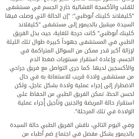
للقلب والأكسجة الغشائية خارج الجسم في مستشفى
"كليفلاند كلينك أبوظبي": "إن الحالة التي وصلت فيها
السيدة ميشيل بالديمور إلى مستشفى "كليفلاند
كلينك أبوظبي" كانت حرجة للغاية، حيث بذل الفريق
الطبي في المستشفى جهوداً كبيرة طوال تلك الليلة
لإزالة أكبر قدر ممكن من السوائل المتراكمة في
الجسم، وإعادة استقرار مستويات ضغط الدم
والأكسجين لديها. كما جرى التواصل مع فريق جراحي
من مستشفى ولادة قريب للاستعانة به في حال
الاضطرار إلى إجراء عملية ولادة بشكل عاجل، ولكن
لحسن الحظ، تمكن الفريق الطبي من الحفاظ على
استقرار حالة المريضة والجنين وتأجيل إْجراء عملية
الولادة في تلك المرحلة".
وفي اليوم التالي، ناقش الفريق الطبي حالة السيدة
بالديمور بشكل مفصل في اجتماع ضم أطباء من