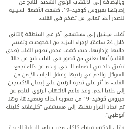
وبالإضافة إلى الالتهاب الرئوي الشديد الناتج عن
إصابتها بفيروس كوفيد–19، كشفت الأشعة السينية
للصدر أنها تعاني من تضخم في القلب.
نُقلت ميشيل إلى مستشفى آخر في المنطقة (الثاني
خلال 24 ساعة)، لإجراء المزيد من الفحوصات وتقييم
حالتها وإدارتها، حيث كشف فحص تصوير القلب (صدى
القلب) أنها تعاني من قصور في القلب ناتج عن حالة
تضيق حاد في الصمام التاجي. ونجم عن ذلك تجمع
السوائل والدم في رئتيها وفشل الجانب الأيمن من
القلب، ما أثر على قدرة الرئتين على إيصال الأكسجين
إلى خلايا الدم، وقد فاقم الالتهاب الرئوي الناجم عن
فيروس كوفيد–19 من صعوبة الحالة وتعقيدها، وهنا
تم اتخاذ القرار بنقلها إلى مستشفى "كليفلاند كلينك
أبوظبي".
وقال الدكتور فيفك كاكار، مدير برنامج الرعاية الحرجة