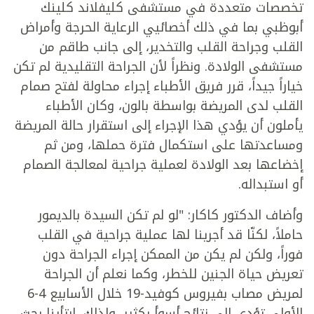
تخصصات متعددة في مستشفى كليفلاند كلينك
أبوظبي بما في ذلك أخصائيي الرعاية الحرجة وأمراض
القلب وجراحة القلب والتخدير، إلى جانب طاقم من
مستشفى الولادة. ونظراً لأن الجراحة التقليدية لم تكن
خياراً جيداً، قرر فريق الأطباء إجراء محاولة لفتح صمام
القلب لدى المريضة بواسطة بالون، وكان الأطباء
يأملون أن يؤدي هذا الإجراء إلى استقرار حالة المريضة
ومساعدتها على استكمال فترة حملها، ومن ثم
إخضاعها بعد الولادة لعملية جراحية لمعالجة الصمام
أو استبداله.
وأضاف الدكتور كاكار: "لو لم تكن السيدة بالديمور
حاملاً، لكنّا قد أجرينا لها عملية جراحية في القلب
فوراً، ولكن لم يكن من الممكن إجراء الجراحة دون
تعريض حياة الجنين للخطر، وكما نعلم أن الجراحة
لمريض مصاب بفيروس كوفيد-19 خلال الأسابيع 4-6
الأولى تؤدي إلى نتائج أسوأ بكثير، ولذلك، ارتأينا بحث