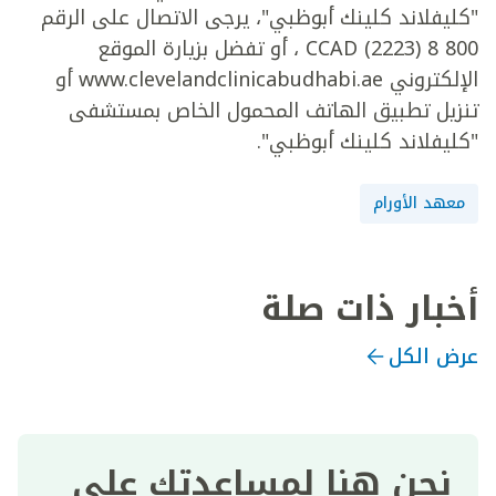
"كليفلاند كلينك أبوظبي"، يرجى الاتصال على الرقم
800 8 CCAD (2223) ، أو تفضل بزيارة الموقع
الإلكتروني www.clevelandclinicabudhabi.ae أو
تنزيل تطبيق الهاتف المحمول الخاص بمستشفى
"كليفلاند كلينك أبوظبي".
معهد الأورام
أخبار ذات صلة
عرض الكل
نحن هنا لمساعدتك على