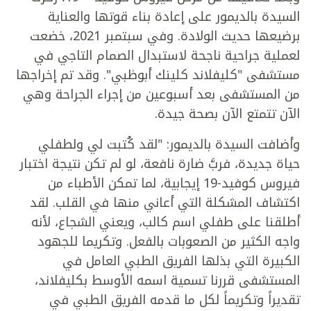
السيدة بالديمور على إعادة بناء قوتها والعناية
برضيعها حديث الولادة. وفي سبتمبر 2021، خضعت
لعملية جراحية ناجحة لاستبدال الصمام التاجي في
مستشفى "كليفلاند كلينك أبوظبي". وقد تم إخراجها
من المستشفى بعد أسبوعين من إجراء الجراحة وهي
الآن تتمتع الآن بصحة جيدة.
وأضافت السيدة بالديمور: "لقد كُتبت لي ولطفلي
حياة جديدة، فربَّ ضارة نافعة، لو لم تكن نتيجة اختبار
فيروس كوفيد-19 إيجابية، لما تمكن الأطباء من
اكتشاف المشكلة التي أعاني منها في القلب. لقد
أطلقنا على طفلي اسم كالب، ويعني الشجاع، لأنه
واجه الكثير من الصعوبات بالفعل. وتكريما للجهود
الكبيرة التي بذلها الفريق الطبي العامل في
المستشفى قررنا تسمية اسمه الأوسط بكليفلاند،
تقديراً وتكريماً لكل ما قدمه الفريق الطبي في