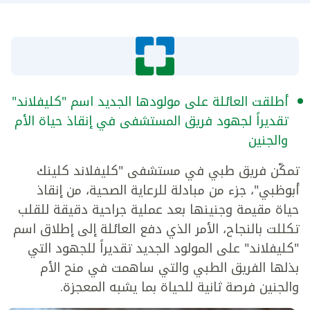
أطلقت العائلة على مولودها الجديد اسم "كليفلاند"
تقديراً لجهود فريق المستشفى في إنقاذ حياة الأم
والجنين
تمكّن فريق طبي في مستشفى "كليفلاند كلينك
أبوظبي"، جزء من مبادلة للرعاية الصحية، من إنقاذ
حياة مقيمة وجنينها بعد عملية جراحية دقيقة للقلب
تكللت بالنجاح، الأمر الذي دفع العائلة إلى إطلاق اسم
"كليفلاند" على المولود الجديد تقديراً للجهود التي
بذلها الفريق الطبي والتي ساهمت في منح الأم
والجنين فرصة ثانية للحياة بما يشبه المعجزة.