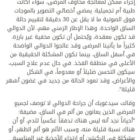
إجراء ممكن لمعالجة مخاوف المرضى، سواء أكانت
طبية أم تجميلية. يمضي أخصائي التصوير بالموجات
فوق الصوتية ما لا يقل عن 30 دقيقة لتقييم حالة
الساق الواحدة. وهذا الإطار الزمني مهم، لأن الدوالي
قد تكون معقدة، ويُحتمل أن تكون مخفية غير بارزة.
كثيراً ما يأتينا المرضى وقد عالجوا الدوالي الواضحة
في أسفل الساق، بينما تكون المشكلة الحقيقية من
الأعلى في منطقة الفخذ. في حال عدم علاج السبب،
سيكون التحسن ضئيلاً أو معدوماً، في الشكل
والأعراض، وقد تعود الحالة من جديد في غضون أشهر
قليلة".
وقالت سيدغويك أن جراحة الدوالي لا توصف لجميع
المرضى الذين يعانون من ألم في الساق، مضيفة:
"أحياناً نجد أنه ليس هناك تدفقاً عكسياً للدم، أو أن
هناك نسبة قليلة منه، وسبب الألم هو ألم الظهر، أو
مشكلة في الركبتين أو ارتداء الأحذية غير المناسبة.