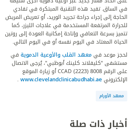
على اتخاذ مسار جديد عبر أوعية دموية أخرى سليمة
في الساق. تفيد هذه التقنية المبتكرة في تفادي
الحاجة إلى إجراء جراحة تجريد الوريد، أو تعريض المريض
للحرارة المرتفعة المستخدمة في علاجات الليزر، كما
تتميز بسرعة التعافي وإتاحة إمكانية العودة إلى روتين
الحياة المعتاد في اليوم نفسه أو في اليوم التالي.
لحجز موعد في
معهد القلب والأوعية الدموية
في
مستشفى "كليفلاند كلينك أبوظبي"، يُرجى الاتصال
على الرقم 8008 CCAD (2223) أو زيارة الموقع
الإلكتروني
www.clevelandclinicabudhabi.ae
.
معهد الأورام
أخبار ذات صلة