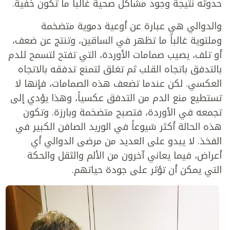
حدوثه نتيجة وجود مشاكل صحية غالباً ما تكون خفية.
والدوالي هي عبارة عن أوعية دموية متضخمة
وملتوية غالباً ما تظهر في الساقين، وتنتج عن ضعف،
أو تلف، يصيب صمامات الأوردة، التي تفتح لتسمح للدم
بالتدفق باتجاه القلب ثم تغلق لتمنع تدفقه بالاتجاه
العكسي. لكن عندما تضعف هذه الصمامات، فإنها لا
تستطيع منع الدم من التدفق عكسياً، وهذا يؤدي إلى
تجمعه في الأوردة، فتصبح متضخمة وبارزة. وتكون
هذه الحالة أكثر شيوعاً في الوريد الصافن الكبير في
الفخذ. لا يبدو على العديد من مرضى الدوالي أي
أعراض، فيما يعاني آخرون من الألم والثقل والحكة
التي يمكن أن تؤثر على جودة حياتهم.