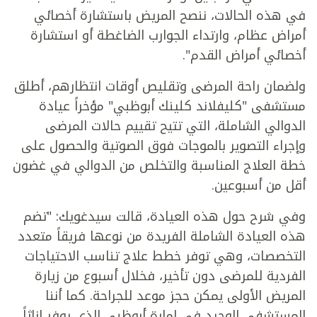
في هذه الحالات، ننصح المريض باستشارة أخصائي
أمراض عظام، وارتداء الجوارب الضاغطة أو استشارة
أخصائي أمراض القدم".
ولضمان راحة المرضى وتقليص أوقات انتظارهم، أطلق
مستشفى "كليفلاند كلينك أبوظبي" مؤخراً عيادة
الدوالي الشاملة، التي تتيح تقييم حالات المرضى
وإجراء التصوير بالموجات فوق الصوتية والحصول على
خطة العلاج المناسبة والتخلص من الدوالي في غضون
أقل من أسبوعين.
وفي شرح حول هذه العيادة، قالت سيدغويك: "تضم
هذه العيادة الشاملة الفريدة من نوعها فريقاً متعدد
التخصصات، وهي توفر خطط علاج تناسب الاحتياجات
الفردية للمرضى دون تأخير، فخلال أسبوع من زيارة
المريض الأولى يمكن حجز موعد للجراحة. كما أننا
المستشفى الوحيد في إمارة أبوظبي الذي يوفر إناثاً