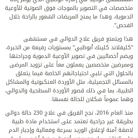
متخصصات في التصوير بالموجات فوق الصوتية للأوعية
الدموية، وهذا ما يمنح المريضات الشعور بالراحة خلال
الفحص".
هذا ويتمتع فريق علاج الدوالي في مستشفى
"كليفلاند كلينك أبوظبي" بمستويات رفيعة من الخبرة،
ويضم أخصائيين في تصوير الأوعية الدموية وجراحتها
وممرضين متخصصين يعملون معاً على تزويد المرضى
بالحلول التي تلبي احتياجاتهم الخاصة فيما يتعلق
بالمسائل التجميلية، مثل الأوردة العنكبوتية والمشاكل
الطبية، بما في ذلك قصور الأوردة السطحية والدوالي،
وهما عموماً شكلان للحالة نفسها.
منذ العام 2016، نجح الفريق في علاج 230 حالة دوالي
بطريقة غير جراحية تعتمد على استخدام مادة طبية
لاصقة آمنة لإغلاق الوريد بسرعة وفعالية وإجبار الدم