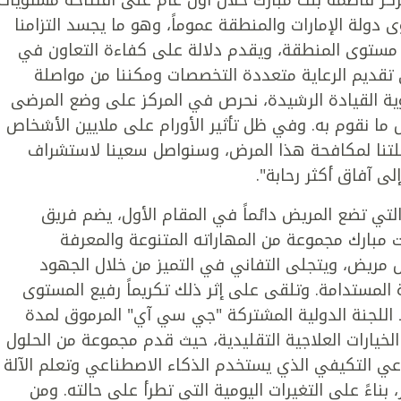
 دولة الإمارات والمنطقة عموماً، وهو ما يجسد التزامنا
لى مستوى المنطقة، ويقدم دلالة على كفاءة التعاون في
 تقديم الرعاية متعددة التخصصات ومكننا من مواصلة
رؤية القيادة الرشيدة، نحرص في المركز على وضع المرضى
 ما نقوم به. وفي ظل تأثير الأورام على ملايين الأشخاص
لتنا لمكافحة هذا المرض، وسنواصل سعينا لاستشراف
لى آفاق أكثر رحابة".
لتي تضع المريض دائماً في المقام الأول، يضم فريق
 مبارك مجموعة من المهاراته المتنوعة والمعرفة
كل مريض، ويتجلى التفاني في التميز من خلال الجهود
 المستدامة. وتلقى على إثر ذلك تكريماً رفيع المستوى
 اللجنة الدولية المشتركة "جي سي آي" المرموق لمدة
خيارات العلاجية التقليدية، حيث قدم مجموعة من الحلول
اعي التكيفي الذي يستخدم الذكاء الاصطناعي وتعلم الآلة
ناءً على التغيرات اليومية التي تطرأ على حالته. ومن