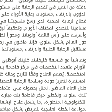
لافتة من التميز في تقديم الرعاية على مستوى
الدؤوب بالارتقاء بمستويات رعاية الأورام ع
قطاع الرعاية الصحية الذي رسخ منهجيتنا في
مساعينا للتصدي لمختلف الأورام. وتحقيقاً ل
وأسرهم على رأس قائمة أولوياتنا ومحوراً لكل
حول العالم بشكل سنوي، فإننا ماضون في رح
مستقبل الرعاية الطبية والارتقاء بمستوياتها إ
وتماشياً مع فلسفة كليفلاند كلينك أبوظبي ا
الأورام متعدد التخصصات في مركز فاطمة بنت
المتخصصة، يُصمم العلاج وفقًا لتاريخ وحالة 
المستمرة لتعزيز جودة وسلامة الرعاية الصحية
خلال العام الماضي، تمثل بحصوله على اعتماد
ثلاث سنوات. وتخطى مركز فاطمة بنت مبارك ال
التكنولوجية المتطورة، بما يشمل علاج الإشع
لمواءمة الخطة العلاجية للمريض بشكل مباشر، ب