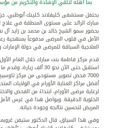
بما أهله لتلقي الإشادة والتكريم من مؤ
مبارك الرائد على مستوى المنطقة في علاج ا
بحضور سمو الشيخ خالد بن محمد بن زايد آل ن
الأمل في قلوب المرضى مدفوعاً بمنهجية رعاي
العلاجية السباقة للمرضى في دولة الإمارات و
7000 فحص تصوير. مستوحى من مركز تاوسيج 
أفضل مراكز العناية الأورام في الولايات الم
لرعاية مرضى الأورام، ابتداءً من الفحص والاخ
الخلوية الدقيقة. ويواصل هذا في غرس الأمل 
المريض لتحسين نتائجه وجودة حياته.
وفي هذا السياق، قال الدكتور ستيفن غروبما
بمستشفى كليفلاند كلينك أبوظبي: "أظهر مرك