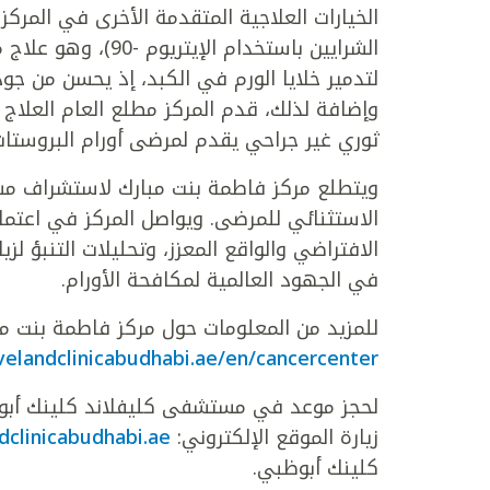
الخيارات العلاجية المتقدمة الأخرى في المركز
الشرايين باستخدام
لتدمير خلايا الورم في الكبد، إذ يحسن من جو
وإضافة لذلك، قدم المركز مطلع العام العلاج 
ثوري غير جراحي يقدم لمرضى أورام البروستات ب
ويتطلع مركز فاطمة بنت مبارك لاستشراف مستق
الاستثنائي للمرضى. ويواصل المركز في اعتماد
الافتراضي والواقع المعزز، وتحليلات التنبؤ ل
في الجهود العالمية لمكافحة الأورام.
للمزيد من المعلومات حول مركز فاطمة بنت مبا
velandclinicabudhabi.ae/en/cancercenter
زيارة الموقع الإلكتروني:
clinicabudhabi.ae
كلينك أبوظبي.