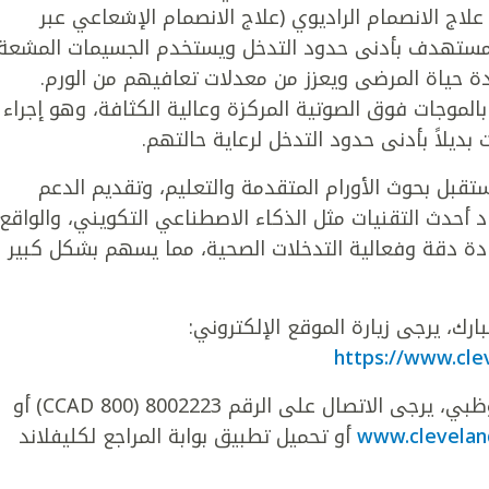
 علاج الانصمام الراديوي (علاج الانصمام الإشعاعي عبر
 الإيتريوم -90)، وهو علاج مستهدف بأدنى حدود التدخل ويستخدم الجسيمات المشعة
دة حياة المرضى ويعزز من معدلات تعافيهم من الورم.
بالموجات فوق الصوتية المركزة وعالية الكثافة، وهو إجراء
ديلاً بأدنى حدود التدخل لرعاية حالتهم.
بل بحوث الأورام المتقدمة والتعليم، وتقديم الدعم
 أحدث التقنيات مثل الذكاء الاصطناعي التكويني، والواقع
زيادة دقة وفعالية التدخلات الصحية، مما يسهم بشكل كبير
رك، يرجى زيارة الموقع الإلكتروني:
https://www.cle
لحجز موعد في مستشفى كليفلاند كلينك أبوظبي، يرجى الاتصال على الرقم 8002223 (800 CCAD) أو
www.cleveland
أو تحميل تطبيق بوابة المراجع لكليفلاند