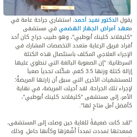
يقول ا
لدكتور نفيد أحمد
، استشاري جراحة عامة في
م
عهد أمراض الجهاز الهضمي
في مستشفى
"كليفلاند كلينك أبوظبي"، وهو طبيب جراح كان أحد
أفراد فريق الرعاية متعدد التخصصات المشارك في
الإجراء العلاجي المكلف باستئصال هذه الكتلة
السرطانية: "إن الصعوبة البالغة التي تنطوي عليها
إزالة كتلة وزنها 3.5 كغم، شكّلت تحدياَ صعباَ
للمستشفيات الأخرى التي سبق أن زارتها المريضةُ؛
لإجراء تلك الجراحة. لقد أحيلت المريضة، في نهاية
الأمر، إلى مستشفى "كليفلاند كلينك أبوظبي"،
كأفضل أمل متاحٍ لها".
"لقد كانت ضعيفةً للغاية حين وصلت إلى المستشفى،
فمعدتها تمددت تمدداً أَشْعَرَها وكأنها حامل. وذلك