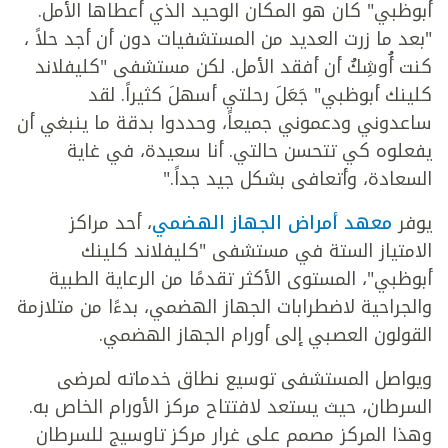
أبوظبي" كان هو المكان الوحيد الذي أعطاها الأمل.
"بعد ما زرت العديد من المستشفيات دون أن أجد حلاً ،
كنت أُوشِكُ أن أفقد الأمل. لكن مستشفى "كليفلاند
كلينك أبوظبي" جَعَلَ رحلتي أسهلَ كثيراً. لقد
ساعدوني ودعموني جميعاً، وحددوا بدقة ما ينبغي أن
يفعلوه كي تتحسن حالتي. أنا سعيدة، في غاية
السعادة، وأتعافى بشكل جيد جداً."
يوفر
معهد أمراض الجهاز الهضمي
، أحد مراكز
الامتياز الستة في مستشفى "كليفلاند كلينك
أبوظبي"، المستوى الأكثر تقدمًا من الرعاية الطبية
والجراحية لاضطرابات الجهاز الهضمي، بدءًا من متلازمة
القولون العصبي إلى أورام الجهاز الهضمي.
ويواصل المستشفى توسيع نطاق خدماته لمرضى
السرطان، حيث يستعد لافتتاح مركز الأورام الخاص به.
وهذا المركز مصمم على غرار مركز تاوسيج للسرطان