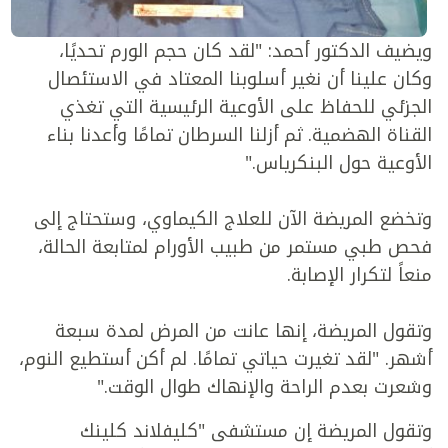
ويضيف الدكتور أحمد: "لقد كان حجم الورم تحديًا،
وكان علينا أن نغير أسلوبنا المعتاد في الاستئصال
الجزئي للحفاظ على الأوعية الرئيسية التي تغذي
القناة الهضمية. ثم أزلنا السرطان تمامًا وأعدنا بناء
الأوعية حول البنكرياس."
وتخضع المريضة الآن للعلاج الكيماوي، وستحتاج إلى
فحص طبي مستمر من طبيب الأورام لمتابعة الحالة،
منعاً لتكرار الإصابة.
وتقول المريضة، إنها عانت من المرض لمدة سبعة
أشهر. "لقد تغيرت حياتي تمامًا. لم أكن أستطيع النوم،
وشعرت بعدم الراحة والإنهاك طوال الوقت."
وتقول المريضة إن مستشفى "كليفلاند كلينك