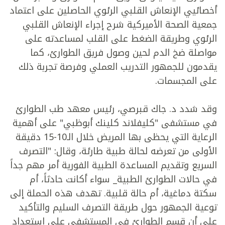
أخصائيي الإنعاش القلبي الرئوي الحاصلين على اعتماد
جمعية الصحة الأميركية شرح إجراء الإنعاش القلبي
الرئوي وطريقة الضغط على القلب لمساعدته على
مواصلة ضخ الدم لحين وصول فريق الطوارئ، كما
يقدمون للجمهور التدريب العملي وفرصة تجربة ذلك
على المجسمات.
وقد شدد د. جاك قبرصي، رئيس معهد طب الطوارئ
في مستشفى "كليفلاند كلينك أبوظبي" على أهمية
الرعاية التي يحظى بها المريض خلال الـ10-15 دقيقة
الأولى من تعرضه لحالة طبية طارئة، وقال: "التصرف
السريع وتقديم المساعدة الطبية الفورية أمر مهم جداً
في حالات الطوارئ الطبية_ سواء أكانت حادثاً، أم
سكتة دماغية، أم حالة قلبية. تهدف هذه الحملة إلى
توعية الجمهور حول طريقة التصرف السليم والتأكيد
على أن قسم الطوارئ في المستشفى على استعداد