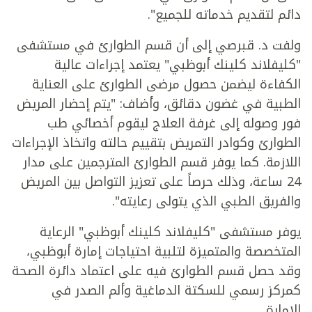
دائم لتقديم خدماته للجميع".
ولفت د. قبرصي إلى أن قسم الطوارئ في مستشفى
"كليفلاند كلينك أبوظبي" يعتمد إجراءات عالية
الكفاءة ليضمن حصول مرضى الطوارئ على العناية
الطبية في غضون دقائق، وأضاف: "يتم إحضار المريض
فور وصوله إلى غرفة العلاج ليقوم أخصائي طب
الطوارئ وكوادر التمريض بتقييم حالته واتخاذ الإجراءات
اللازمة. كما يوفر قسم الطوارئ المترجمين على مدار
24 ساعة، وذلك حرصاً على تعزيز التواصل بين المريض
والفريق الطبي الذي يتولى رعايته".
يوفر مستشفى "كليفلاند كلينك أبوظبي" الرعاية
المتخصصة والمتميزة لتلبية احتياجات إمارة أبوظبي،
وقد حصل قسم الطوارئ فيه على اعتماد دائرة الصحة
كمركز رسمي للسكتة الدماغية وألم الصدر في
الإمارة.