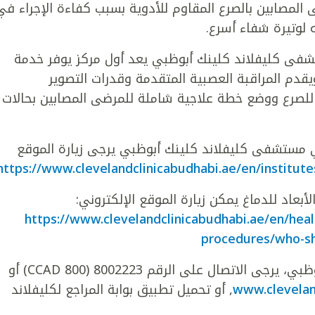
 المصابين بالصرع المقاوم للأدوية بسبب كفاءة الإجراء في
 لوتيرة شفاء أسرع.
شفى كليفلاند كلينك أبوظبي يعد أول مركز يوفر خدمة
ويقدم المراقبة العصبية المتقدمة وقدرات التصوير
 للصرع ووضع خطة علاجية شاملة للمرضى المصابين بحالات
 مستشفى كليفلاند كلينك أبوظبي يرجى زيارة الموقع
https://www.clevelandclinicabudhabi.ae/en/institute
بعاد للدماغ يمكن زيارة الموقع الإلكتروني:
https://www.clevelandclinicabudhabi.ae/en/hea
procedures/who-sh
لحجز موعد في مستشفى كليفلاند كلينك أبوظبي، يرجى الاتصال على الرقم 8002223 (800 CCAD) أو
www.clevelan
, أو تحميل تطبيق بوابة المراجع لكليفلاند