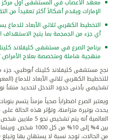
معهد الأعصاب في المستشفى أول مركز يو
الإمارات ويقدم أشكالاً أكثر تعقيداً من ا
التخطيط الكهربي ثلاثي الأبعاد للدماغ يست
أي جزء من الجمجمة بما يتيح الاستهداف ا
برنامج الصرع في مستشفى كليفلاند كلين
منهجية شاملة ومتخصصة بعلاج الأمراض ت
للتخطيط الكهربي ثلاثي الأبعاد للدماغ (المع
تشخيصي بأدنى حدود التدخل لتحديد منشأ نوبا
ويعتبر الصرع اضطراباً صحياً مزمناً يتسم بنو
يحدث بوتيرة متزامنة، وتؤثر هذه الحالة على 
العالمية أنه يتم تش