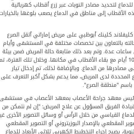
للدماغ لتحديد مصادر النوبات عبر زرع أقطاب كهربائية
ه الأقطاب إلى مناطق في الدماغ يصعب بلوغها بالخيارات
كليفلاند كلينك أبوظبي على مريض إماراتي أثقل الصرع
حالته بالتعاون بين تخصصات مختلفة في المستشفى وأيام
 ساعات عدة. وتم بعد ذلك متابعة حالة المريض ضمن بيئة
مراقبة مكثفة في وحدة مراقبة الصرع لمدة 10 أيام مع بقاء الأقطاب في مكانها. وخلال تلك الفترة، تم
 مصادرها من الدماغ. وبالإضافة لذلك، تم إدخال تيار
ع المحددة لدى المريض، مما يدعم بشكل أكبر التعرف على
 باسم "منطقة الصرع".
ر رئيس معهد جراحة الأعصاب بمعهد الأعصاب في مستشفى
ادة الفريق المسؤول عن علاج المريض: "إن لم نتمكن من
دماغ القياسي من خلال الرأس أو وسائل التصوير الأخرى غير
صوير المقطعي بالإصدار البوزيتروني أو التصوير المقطعي
النوبة، يصبح إجراء التخطيط الكهربي ثلاثي الأبعاد للدماغ