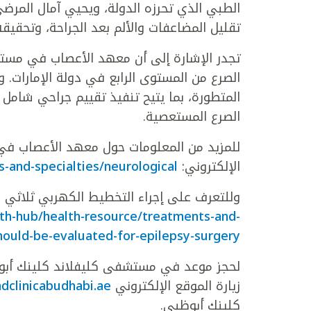
الطبي الذي تحرزه الدولة، ويحيي آمال المرضى
تقليل المضاعفات والألم بعد الجراحة، وتحقيقه
تجدر الإشارة إلى أن معهد الأعصاب في مست
الصرع من المستوى الرابع في دولة الإمارات. 
المتطورة، بما يتيح تنفيذ تقييم جراحي شامل
الصرع المستعصية.
للمزيد من المعلومات حول معهد الأعصاب في
الإلكتروني:
s-and-specialties/neurological
وللتعرف على إجراء التخطيط الكهربي ثلاثي الأ
lth-hub/health-resource/treatments-and-
ould-be-evaluated-for-epilepsy-surgery
زيارة الموقع الإلكتروني
dclinicabudhabi.ae
كلينك أبوظبي.