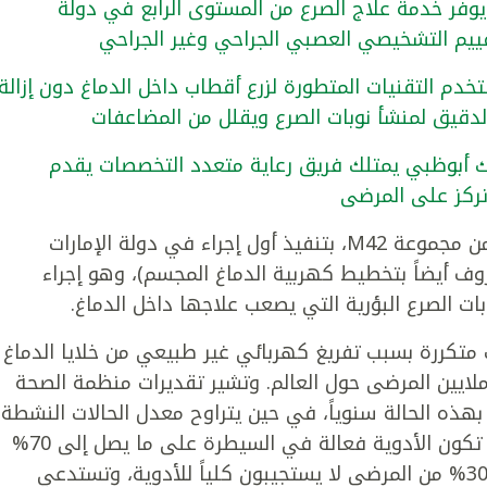
فر خدمة علاج الصرع من المستوى الرابع في دولة
لتقييم التشخيصي العصبي الجراحي وغير الجراحي
خدم التقنيات المتطورة لزرع أقطاب داخل الدماغ دون إزالة
لدقيق لمنشأ نوبات الصرع ويقلل من المضاعفات
ك أبوظبي يمتلك فريق رعاية متعدد التخصصات يقدم
ركز على المرضى
نجح مستشفى كليفلاند كلينك أبوظبي، جزء من مجموعة M42، بتنفيذ أول إجراء في دولة الإمارات
روف أيضاً بتخطيط كهربية الدماغ المجسم)، وهو إجراء
ت الصرع البؤرية التي يصعب علاجها داخل الدماغ.
بات متكررة بسبب تفريغ كهربائي غير طبيعي من خلايا الدماغ
ملايين المرضى حول العالم. وتشير تقديرات منظمة الصحة
خيص نحو 5 ملايين شخص بهذه الحالة سنوياً، في حين يتراوح معدل الحالات النشطة
بين 4% إلى 10% من كل 1000 شخص. وبينما تكون الأدوية فعالة في السيطرة على ما يصل إلى 70%
من الحالات، توجد نسبة لا يستهان بها وتبلغ 30% من المرضى لا يستجيبون كلياً للأدوية، وتستدعي