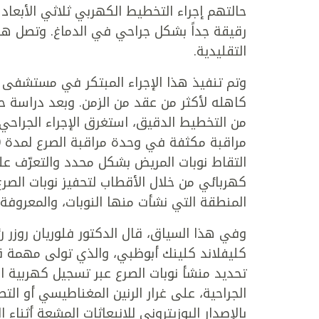
حالتهم إجراء التخطيط الكهربي ثلاثي الأبعاد 
رقيقة جداً بشكل جراحي في الدماغ. وتصل هذ
التقليدية.
وتم تنفيذ هذا الإجراء المبتكر في مستشفى 
كاهله لأكثر من عقد من الزمن. وبعد دراسة 
من التخطيط الدقيق، استغرق الإجراء الجراحي
التقاط نوبات المريض بشكل محدد والتعرّف على
كهربائي من خلال الأقطاب لتحفيز نوبات الصر
المنطقة التي نشأت منها النوبات، والمعروفة
وفي هذا السياق، قال الدكتور فلوريان روز
كليفلاند كلينك أبوظبي، والذي تولى مهمة قي
تحديد منشأ نوبات الصرع عبر تسجيل كهربية ال
الجراحية، على غرار الرنين المغناطيسي أو الت
بالإصدار البوزيتروني للانبعاثات المشعة أثناء 