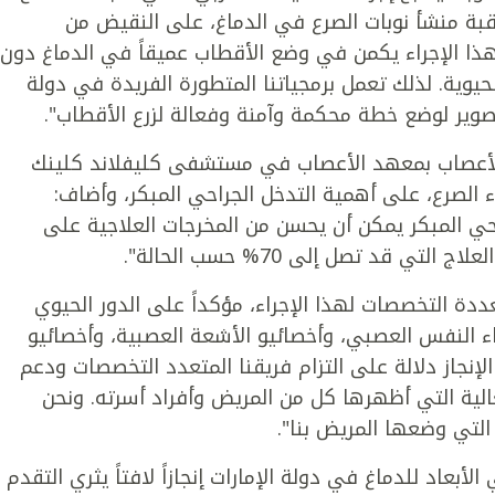
راقبة منشأ نوبات الصرع في الدماغ، على النقيض من
 لهذا الإجراء يكمن في وضع الأقطاب عميقاً في الدماغ دون
لحيوية. لذلك تعمل برمجياتنا المتطورة الفريدة في دولة
لتصوير لوضع خطة محكمة وآمنة وفعالة لزرع الأقطاب".
لأعصاب بمعهد الأعصاب في مستشفى كليفلاند كلينك
 الصرع، على أهمية التدخل الجراحي المبكر، وأضاف:
احي المبكر يمكن أن يحسن من المخرجات العلاجية على
 قد تصل إلى 70% حسب الحالة".
دة التخصصات لهذا الإجراء، مؤكداً على الدور الحيوي
اء النفس العصبي، وأخصائيو الأشعة العصبية، وأخصائيو
إنجاز دلالة على التزام فريقنا المتعدد التخصصات ودعم
عالية التي أظهرها كل من المريض وأفراد أسرته. ونحن
لتي وضعها المريض بنا".
لأبعاد للدماغ في دولة الإمارات إنجازاً لافتاً يثري التقدم