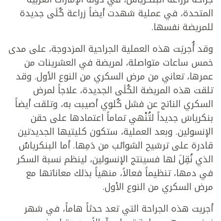
المتحدة، في عملية شهدت أيضاً زراعة كُلَى جديدة
للمريضة نفسها.
وقد أُجريَت هذه العملية الجراحية المزدوجة، على مدى
خمس ساعات متواصلة، لمريضة في العشرينات من
عمرها، تعاني من مرض السكري من النوع الأول. وقد
تلقت هذه المريضة الكُلَى الجديدة، علاجاً لمرض
السكري الناتج عن فشل كُلوي أصيبت به، وتلقت أيضاً
بنكرياسَ جديداً لتُنْهي تماماً اعتمادها على حقن
الإنسولين. وبعد العملية، ستكون كليتيها الجديدتين
قادرة على ترشيح الشوائب من دَمِها. أما البنكرياسُ
الذي نُقِلَ لها فسينتج الإنسولين، لينظم نسبة السكر
في دمها، تنظيماً فعالاً، منهياً بذلك معاناتها مع
مرض السكري من النوع الأول.
أجريت هذه الجراحة التي تعد حدثاً هاماً، في شهر