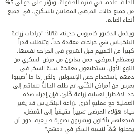
الحالة، عادةً، في فترة الطفولة، وتؤثر على حوالي 5%
من جميع حالات المرضى المصابين بالسكري، في جميع
أنحاء العالم.
ويكمل الدكتور كامبوس حديثه، قائلاً: "جراحات زراعة
البنكرياس هي جراحات معقدة جداً، وتتطلب قدراً
كبيراً من التقييم قبل الشروع في الجراحة نفسها.
ومعظم المرضى، ممن يعانون من مرض السكري من
النوع الأول، يستطيعون معالجة نسبة السكر في
دمهم باستخدام حقن الإنسولين. ولكن إذا ما أصيبوا
بمرض من أمراض الكُلَى، ثم ظلت الحالةُ تتفاقم إلى
حد الاضطرار لعملية زراعة كُلَىً، فإن إجراء هذه
العملية مع عمليةٍ أخرى لزراعة البنكرياس قد يغير
حياة هؤلاء المرضى تغييراً حقيقياً إلى الأفضل،
فيجعلهم يأكلون ويشربون بصورة طبيعية، دون أن
يحملوا هَمَّاً لنسبة السكر في دمهم."