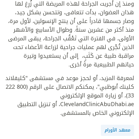
ومنذ إن أجريت الجراحة لهذه المريضة التي زُرِعَ لها
هذان العضوان، بدأت تتعافى، وتتحسن بشكل جيد،
وصار جسمها قادراً على أن ينتج الإنسولين، لأول مرة،
منذ أكثر من عشرين سنةً. وطوال الأسابيع والأشهر
الأولى، في الفترة التي تَعْقُب الجراحة، يبقى المرضى
الذين تُجْرى لهم عمليات جراحية لزراعة الأعضاء تحت
مراقبة طبية عن كَثَبٍ، إلى أن يستعيدوا وتيرة
حياتهم الطبيعية مرةً أخرى.
لمعرفة المزيد، أو لحجز موعد في مستشفى "كليفلاند
كلينك أبوظبي"، يمكنكم الاتصال على الرقم (800 222
33)، أو زيارة الموقع الإلكتروني
ClevelandClinicAbuDhabi.ae، أو تنزيل التطبيق
الإلكتروني الخاص بالمستشفى.
معهد الأورام