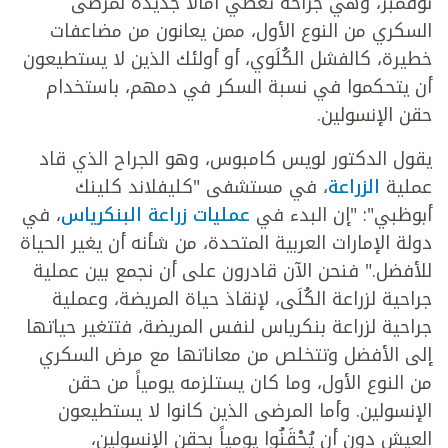
نوفمبر، وهي جراحة تعطي آمالاً جديدة لمرضى
السكري من النوع الأول، ممن يعانون من مضاعفات
خطيرة، كالفشل الكُلَوي، أو أولئك الذين لا يستطيعون
أن يتحكموا في نسبة السكر في دمهم، باستخدام
حقن الإنسولين.
يقول الدكتور لويس كامبوس، وهو الجراح الذي قاد
عملية
الزراعة
، في مستشفى "كليفلاند كلينك
أبوظبي": "إن البدء في
عمليات زراعة البنكرياس
، في
دولة الإمارات العربية المتحدة، من شأنه أن يغير الحياة
للأفضل." فنحن الآن قادرون على أن نجمع بين عملية
جراحية لزراعة الكُلَى، لإنقاذ حياة المريضة، وعملية
جراحية لزراعة بنكرياس لنفس المريضة، فتتغير حياتها
إلى الأفضل وتتخلص من معاناتها مع مرض السكري
من النوع الأول، وما كان يستلزمه يومياً من حقن
الإنسولين. وأما المرضى الذين كانوا لا يستطيعون
العيش دون أن يُحْقَنُوا يومياً بحقن الإنسولين،