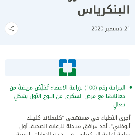
البنكرياس
21 ديسمبر 2020
الجراحة رقم (100) لزراعة الأعضاء تُخَلِّصُ مريضةً من
معاناتها مع مرض السكري من النوع الأول بشكلٍ
فعالٍ
أجرى الأطباء في مستشفى "كليفلاند كلينك
أبوظبي"، أحد مرافق مبادلة للرعاية الصحية، أول
جراحة لزراعة البنكرياس، في دولة الإمارات العربية