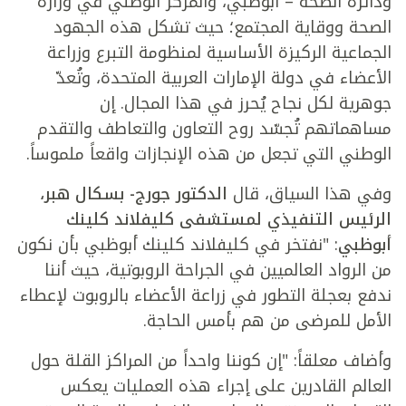
ودائرة الصحة – أبوظبي، والمركز الوطني في وزارة
الصحة ووقاية المجتمع؛ حيث تشكل هذه الجهود
الجماعية الركيزة الأساسية لمنظومة التبرع وزراعة
الأعضاء في دولة الإمارات العربية المتحدة، وتُعدّ
جوهرية لكل نجاح يُحرز في هذا المجال. إن
مساهماتهم تُجسّد روح التعاون والتعاطف والتقدم
الوطني التي تجعل من هذه الإنجازات واقعاً ملموساً.
وفي هذا السياق، قال
الدكتور جورج- بسكال هبر،
الرئيس التنفيذي لمستشفى كليفلاند كلينك
أبوظبي
: "نفتخر في كليفلاند كلينك أبوظبي بأن نكون
من الرواد العالميين في الجراحة الروبوتية، حيث أننا
ندفع بعجلة التطور في زراعة الأعضاء بالروبوت لإعطاء
الأمل للمرضى من هم بأمس الحاجة.
وأضاف معلقاً: "إن كوننا واحداً من المراكز القلة حول
العالم القادرين على إجراء هذه العمليات يعكس