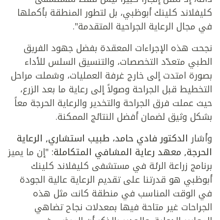
كليفلاند كلينك أبوظبي، بل لتطور المنطقة بأكملها
في مجال الرعاية الجراحية المتقدمة".
نجحت هذه الإجراءات المعقدة بفضل جهود الفريق
الطبي متعدّد التخصصات، والتنسيق السلس للأداء
بصورة امتدت إلى خارج غرفة العمليات، وشملت مراحل
التخطيط قبل الجراحة وصولاً إلى رعاية ما بعد الزرع،
حيث عملت فرق الجراحة والتخدير والرعاية الحرجة معاً
بشكل وثيق لضمان أفضل النتائج الممكنة.
وأشار
الدكتور فادي حامد، طبيب استشاري, الرعاية
الحرجة, معهد رعاية المشافي المتكاملة
: "إن ما يميز
برنامج زراعة الرئة في مستشفى كليفلاند كلينك
أبوظبي هو قدرتنا على تقديم الرعاية عالية الجودة
في الوقت المناسب في منطقة كانت مثل هذه
الجراحات غير متاحة فيها بمعدلات نجاح تضاهي