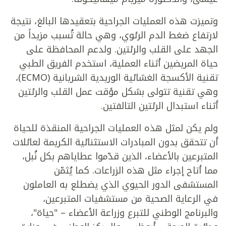
وتميزت هذه العمليات الجراحية بتعقيدها البالغ، نتيجة
لارتفاع ضغط الدم الرئوي، وهي حالة تُسبب مزيداً من
الجهد على القلب والرئتين. ولدعم المحافظة على
حياة المريضين أثناء العملية، استخدم الفريق الطبي
تقنية الأكسجة الغشائية الوريدية الشريانية (ECMO)،
وهي تقنية تتولى بشكل مؤقت عمل القلب والرئتين
أثناء استبدال الرئتين التالفتين.
ولم يكن لمثل هذه العمليات الجراحية المنقذة للحياة
أن تتحقق بدون المبادرات الاستثنائية الكريمة لعائلات
المتبرعين بالأعضاء، الذين قدّموا عطاياهم بكل نُبل،
مما أتاح إجراء مثل هذه الزراعات. كما يُثمّن
المستشفى الدور الحيوي الذي يضطلع به العاملون
في الرعاية الصحية من مستشفيات المتبرعين،
والبرنامج الوطني للتبرع وزراعة الأعضاء – "حياة"،