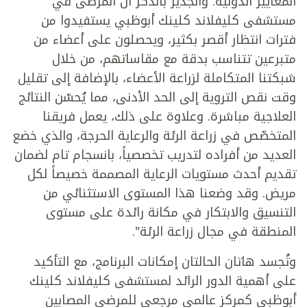
المعايير الدولية. والجدير بالذكر أن المرضى في
مستشفى كليفلاند كلينك أبوظبي يستفيدوا من
فترات انتظار أقصر بكثير، ويحصلون على أعضاء من
متبرعين تتناسب بدقة مع مقاساتهم، من خلال
شبكتنا المتكاملة لزراعة الأعضاء، بالإضافة إلى تقليل
وقت نقص التروية إلى الحد الأدنى، مما يُحسّن النتائج
العلاجية مباشرة. وعلاوة على ذلك، يعمل فريقنا
المتخصّص في زراعة الرئة والرعاية الحرجة، والذي خضع
العديد من أفراده لتدريب تخصصياً، بانسجام تام لضمان
تقديم أحدث مستويات الرعاية المصممة خصيصاً لكل
مريض. وقد وضعنا هذا المستوى الاستثنائي من
التنسيق والابتكار في مكانة رائدة على مستوى
المنطقة في مجال زراعة الرئة".
وتُجسد هاتان الحالتان إمكانات البرنامج، مع التأكيد
على أهمية الدور الرائد لمستشفى كليفلاند كلينك
أبوظبي كمركز عالمي مرجعي للمرضى المصابين