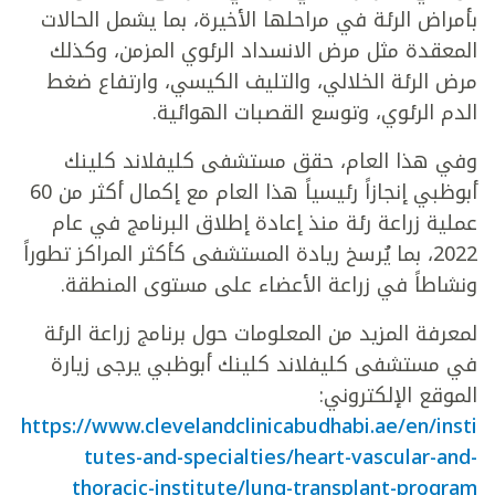
بأمراض الرئة في مراحلها الأخيرة، بما يشمل الحالات
المعقدة مثل مرض الانسداد الرئوي المزمن، وكذلك
مرض الرئة الخلالي، والتليف الكيسي، وارتفاع ضغط
الدم الرئوي، وتوسع القصبات الهوائية.
وفي هذا العام، حقق مستشفى كليفلاند كلينك
أبوظبي إنجازاً رئيسياً هذا العام مع إكمال أكثر من 60
عملية زراعة رئة منذ إعادة إطلاق البرنامج في عام
2022، بما يُرسخ ريادة المستشفى كأكثر المراكز تطوراً
ونشاطاً في زراعة الأعضاء على مستوى المنطقة.
لمعرفة المزيد من المعلومات حول برنامج زراعة الرئة
في مستشفى كليفلاند كلينك أبوظبي يرجى زيارة
الموقع الإلكتروني:
https://www.clevelandclinicabudhabi.ae/en/insti
tutes-and-specialties/heart-vascular-and-
thoracic-institute/lung-transplant-program