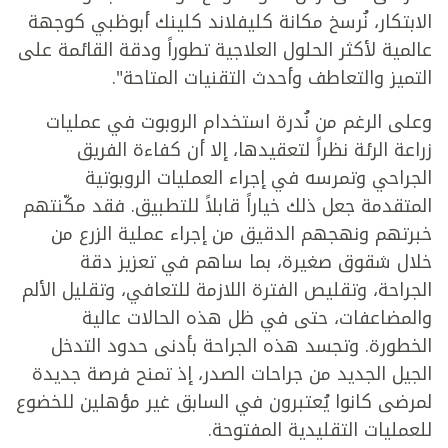
الابتكار، نُرسخ مكانة كليفلاند كلينك أبوظبي كوجهة
عالمية لأكثر الحلول العلاجية تطوراً ودقة القائمة على
التميز والتعاطف وأحدث التقنيات المتاحة".
وعلى الرغم من نُدرة استخدام الروبوت في عمليات
زراعة الرئة نظراً لتعقيدها، إلا أن كفاءة الفريق
الجراحي وتمرسه في إجراء العمليات الروبوتية
المتقدمة جعل ذلك خياراً قابلاً للتطبيق. فقد مكّنتهم
خبرتهم ونهجهم الدقيق من إجراء عملية الزرع من
خلال شقوق صغيرة، بما ساهم في تعزيز دقة
الجراحة، وتقليص الفترة اللازمة للتعافي، وتقليل الألم
والمضاعفات، حتى في ظل هذه الحالات عالية
الخطورة. وتجسد هذه الجراحة بأدنى حدود التدخل
الجيل الجديد من جراحات الصدر، إذ تمنح فرصة جديدة
لمرضى كانوا يُعتبرون في السابق غير مؤهلين للخضوع
للعمليات التقليدية المفتوحة.