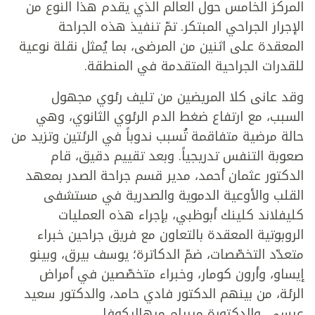
المركز الخامس حول العالم الذي يقدم هذا النوع من
الإجرار الجراحي المبتكر. تمّ تنفيذ هذه الجراحة
المعقدة على اثنين من المرضى، بما يُمثل نقلة نوعية
للقدرات الجراحية المتقدمة في المنطقة.
وقد عانى كلا المريضين من تليف رئوي مجهول
السبب، مع ارتفاع ضغط الدم الرئوي الثانوي، وهي
حالة مرضية متفاقمة تُسبب ندوباً في الرئتين وتزيد من
صعوبة التنفس تدريجياً. وبعد تقييم دقيق، قام
الدكتور عثمان أحمد، مدير قسم جراحة الصدر بمعهد
القلب والأوعية الدموية والصدرية في مستشفى
كليفلاند كلينك أبوظبي، بإجراء هذه العمليات
الروبوتية المعقدة بالتعاون مع فريق جراحين خبراء
متعدّد التخصّصات، ضمّ الدكاترة؛ يوسف بيرق، وبينو
إيساو، وأرون كومار، وخبراء متخصّصين في أمراض
الرئة، من بينهم الدكتور فادي حامد، والدكتور سعيد
عيسى، والدكتورة ميريام ميهاليكوفا.