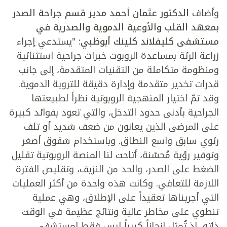
وأضاف
الدكتور عثمان أحمد مدير قسم جراحة الصدر
بمعهد القلب والأوعية الدموية والصدرية في
مستشفى كليفلاند كلينك أبوظبي
: "يستدعي إجراء
زراعة الرئة بمساعدة الروبوت خبرات جراحية استثنائية
ومنظومة متكاملة من التقنيات المتقدمة، إلى جانب
قدرات تخدير متقدمة وإدارة دقيقة للتروية الدموية.
وقد تمّ اختيار المنهجية الروبوتية نظراً لطبيعتها
الجراحية بأدنى حدود التدخل، والتي تعود بفوائد كبيرة
على المرضى الذين يعانون من ضعف شديد أو تلف
رئوي سابق واسع النطاق. وباستخدام شقوق أصغر
وتوفير رؤية مُحسّنة، أتاحت لنا المنصة الروبوتية تقليل
الضغط على الصدر، والحد من النزيف، وتقليص الفترة
اللازمة للتعافي. وكانت هذه واحدة من أكثر العمليات
التي أجريناها تعقيداً على الإطلاق، وهي عملية
تنطوي على مخاطر عالية ونتائج عظيمة في الوقت
ذاته، إذ تُمثل إنجازاً كبيراً ليس فقط لمستشفى