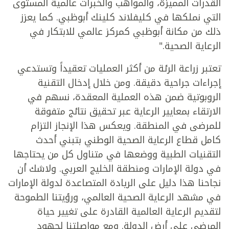
القدرات المميزة، والمواهب والخبرات عالمية المستوى
التي نملكها في كليفلاند كلينك أبوظبي. كما يعزز
ذلك من مكانة أبوظبي كمركز عالمي للابتكار في
الرعاية الصحية."
تعتبر زراعة الرئة من أكثر العمليات تعقيداً وتستدعي
إجراءات جراحية دقيقة. ومن خلال إدخال التقنية
الروبوتية ضمن هذه العملية المعقدة، نسهم في
الارتقاء بمعايير الرعاية عبر تحقيق نتائج متفوقة
للمرضى في المنطقة. ويعكس هذا الإنجاز التزام
كامل قطاع الرعاية الصحية الوطني بتبني أحدث
التقنيات الطبية ووضعها في متناول كل من يحتاجها
في دولة الإمارات ومنطقة الخليج العربي. ولاشك أن
نجاحنا هذا دليل على الريادة المتصاعدة لدولة الإمارات
في مشهد الرعاية الصحية العالمي، ورؤيتنا الطموحة
لتقديم الرعاية العالمية القادرة على تغيير حياة
المرضى على أرض الدولة. ومع مواصلتنا لجهود