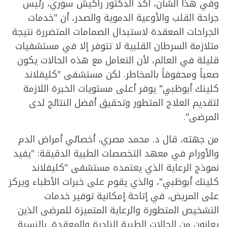
وفي هذا الشأن، أكد الدكتور راكيش سوري، رئيس
جراحة القلب والأوعية الدموية والصدر، أن "خدمات
الجراحات المعقدة لاستبدال الصمامات المتضررة نتيجة
متلازمة السرطان القلبية لا تتوفر إلا في مستشفيات
قليلة في العالم، لأن التعامل مع هذه الحالات يكون
صعباً ومحفوفاً بالمخاطر. لكن مستشفى "كليفلاند
كلينك أبوظبي" يوفر أعلى مستويات الخبرة اللازمة
لتقديم العلاج المتطور وتحقيق أفضل النتائج لدى
المرضى".
من جهته، قال د. محمد مصري، أخصائي أمراض الدم
والأورام في معهد التخصصات الطبية الدقيقة: "يفيد
نموذج الرعاية الذي يعتمده مستشفى "كليفلاند
كلينك أبوظبي"، والذي يقوم على خبرات الأطباء ويركز
على المريض، في إتاحة إمكانية توفير خدمات
التشخيص المتطورة والرعاية المتميزة للمرضى الذين
يعانون من الحالات الطبية النادرة والمعقدة. بالنسبة