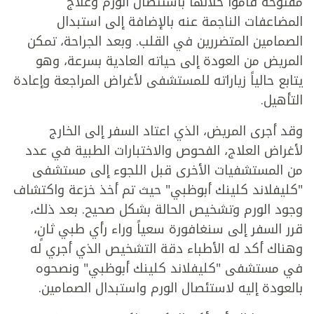
مفتوحة قاموا خلالها باستئصال الورم وعلاج
المضاعفات الناجمة عنه بالإضافة إلى استبدال
الصمامين المتضررين في القلب. وبعد الجراحة، تمكن
المريض من العودة إلى حياته العادية بسرعة، وهو
يتابع حالياً زياراته للمستشفى لأغراض المراجعة وإعادة
التأهيل.
وقد أجرى المريض، الذي اعتاد السفر إلى الخارج
لأغراض العلاج، الفحوص والاختبارات الطبية في عدد
من المستشفيات الأخرى قبل اللجوء إلى مستشفى
"كليفلاند كلينك أبوظبي" حيث تم أخذ خزعة واكتشاف
وجود الورم وتشخيص الحالة بشكل صحيح. بعد ذلك،
قرر السفر إلى سنغافورة سعياً وراء رأي طبي ثانٍ،
وهناك أكد له الأطباء دقة التشخيص الذي أجري له
في مستشفى "كليفلاند كلينك أبوظبي" ونصحوه
بالعودة إليه لاستئصال الورم واستبدال الصمامين.