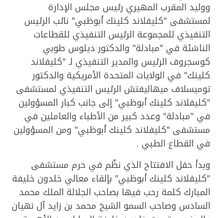
ووليد المقرب المهيري رئيس مجلس الإدارة
لمستشفى "كليفلاند كلينك أبوظبي" نائب الرئيس
التنفيذي للمجموعة الرئيس التنفيذي للقطاعات
الناشئة في "مبادلة" والدكتور ديلوس طوبي
كوسجروف الرئيس والمدير التنفيذي لـ "كليفلاند
كلينك" في الولايات المتحدة الأمريكية والدكتور
توميسلاف ميهاليفتش الرئيس التنفيذي لمستشفى
"كليفلاند كلينك أبوظبي" إلى جانب كبار المسؤولين
في "مبادلة" وعدد كبير من الأطباء والعاملين في
مستشفى "كليفلاند كلينك أبوظبي" ومن المسؤولين
في القطاع الطبي .
وبدأ حفل الافتتاح الذي نظّم في حرم مستشفى
"كليفلاند كلينك أبوظبي" بإلقاء معالي خلدون خليفة
المبارك كلمة رحب فيها بصاحب الجلالة الملك محمد
السادس وصاحب السمو الشيخ محمد بن زايد آل نهيان