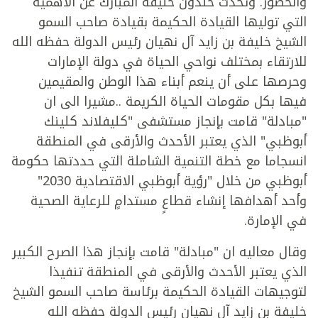
والحضور. وتحدث خلدون خليفة المبارك عن الأهمية
التي توليها القيادة الحكيمة بقيادة صاحب السمو
الشيخ خليفة بن زايد آل نهيان رئيس الدولة حفظه الله
للارتقاء بمختلف نواحي الحياة في دولة الإمارات
وحرصها على أن ينعم أبناء هذا الوطن والمقيمين
فيها بكل مقومات الحياة الكريمة ..مشيرا الى ان
"مبادلة" قامت بإنجاز مستشفى "كليفلاند كلينك
أبوظبي" الذي يعتبر الأحدث والأرقى في المنطقة
انسجاما مع خطة التنمية الشاملة التي حددتها حكومة
أبوظبي من خلال "رؤية أبوظبي الاقتصادية 2030"
وأحد أهدافها إنشاء قطاعٍ مستدامٍ للرعاية الصحية
في الإمارة.
وقال معاليه ان "مبادلة" قامت بإنجاز هذا الصرح الكبير
الذي يعتبر الأحدث والأرقى في المنطقة تنفيذا
لتوجيهات القيادة الحكيمة برئاسة صاحب السمو الشيخ
خليفة بن زايد آل نهيان رئيس الدولة حفظه الله