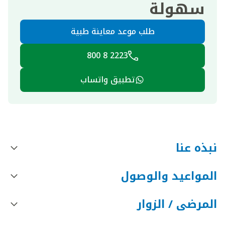
سهولة
طلب موعد معاينة طبية
2223 8 800
تطبيق واتساب
نبذه عنا
المواعيد والوصول
المرضى / الزوار