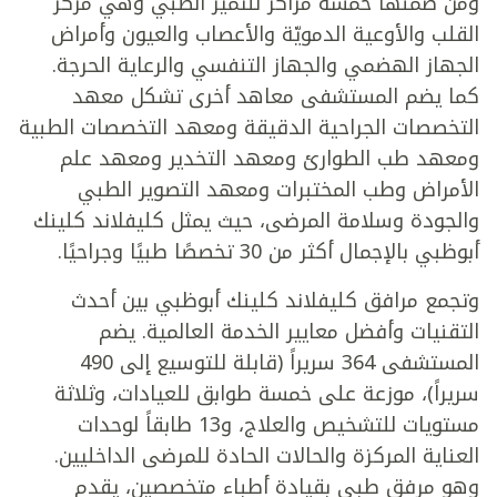
ومن ضمنها خمسة مراكز للتميز الطبي وهي مركز
القلب والأوعية الدمويّة والأعصاب والعيون وأمراض
الجهاز الهضمي والجهاز التنفسي والرعاية الحرجة.
كما يضم المستشفى معاهد أخرى تشكل معهد
التخصصات الجراحية الدقيقة ومعهد التخصصات الطبية
ومعهد طب الطوارئ ومعهد التخدير ومعهد علم
الأمراض وطب المختبرات ومعهد التصوير الطبي
والجودة وسلامة المرضى، حيث يمثل كليفلاند كلينك
أبوظبي بالإجمال أكثر من 30 تخصصًا طبيًا وجراحيًا.
وتجمع مرافق كليفلاند كلينك أبوظبي بين أحدث
التقنيات وأفضل معايير الخدمة العالمية. يضم
المستشفى 364 سريراً (قابلة للتوسيع إلى 490
سريراً)، موزعة على خمسة طوابق للعيادات، وثلاثة
مستويات للتشخيص والعلاج، و13 طابقاً لوحدات
العناية المركزة والحالات الحادة للمرضى الداخليين.
وهو مرفق طبي بقيادة أطباء متخصصين، يقدم