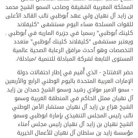
المملكة المغربية الشقيقة وصاحب السمو الشيخ محمد
بن زايد آل نهيان ولي عهد أبوظبي نائب القائد الأعلى
للقوات المسلحة مساء اليوم مستشفى "كليفلاند
كلينك أبوظبي" رسميا في جزيرة الماريه في أبوظبي .
ويعتبر مستشفى "كليفلاند كلينك أبوظبي" متعدد
التخصصات وهو أحدث مرافق الرعاية الصحية عالمية
المستوى التابعة لشركة المبادلة للتنمية /مبادلة/.
حضر الافتتاح - الذي أُقيم في إطار احتفالات دولة
الإمارات العربية المتحدة باليوم الوطني الرابع والأربعين
- سمو الامير مولاي رشيد وسمو الشيخ حمدان بن زايد
آل نهيان ممثل الحاكم في المنطقة الغربية وسمو
الشيخ هزاع بن زايد آل نهيان مستشار الأمن الوطني
نائب رئيس المجلس التنفيذي بإمارة ابوظبي وسمو
الشيخ نهيان بن زايد آل نهيان رئيس مجلس أمناء
مؤسسة زايد بن سلطان آل نهيان للأعمال الخيرية