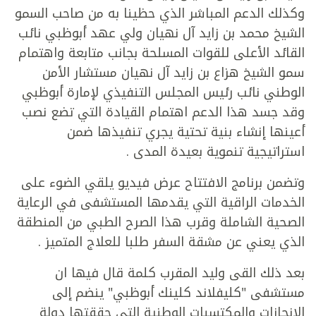
وكذلك الدعم المباشر الذي حظينا به من صاحب السمو
الشيخ محمد بن زايد آل نهيان ولي عهد أبوظبي نائب
القائد الأعلى للقوات المسلحة بجانب متابعة واهتمام
سمو الشيخ هزاع بن زايد آل نهيان مستشار الأمن
الوطني نائب رئيس المجلس التنفيذي لإمارة أبوظبي
وقد جسد هذا الدعم اهتمام القيادة التي تضع نصب
أعينها إنشاء بنية تحتية يجري تنفيذها ضمن
استراتيجية تنموية بعيدة المدى .
وتضمن برنامج الافتتاح عرض فيديو يلقي الضوء على
الخدمات الراقية التي يقدمها المستشفى في الرعاية
الصحية الشاملة وقرب هذا الصرح الطبي من المنطقة
الذي يعني عن مشقة السفر طلبا للعلاج المتميز .
بعد ذلك القى وليد المقرب كلمة قال فيها ان
مستشفى "كليفلاند كلينك أبوظبي" ينضم إلى
الإنجازات والمكتسبات الوطنية التي حققتها دولة