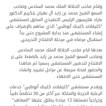
وقام صاحب الجلالة الملك محمد السادس وصاحب
السمو الشيخ محمد بن زايد آل نهيان بتكريم الدكتور
مارك هاريسون الرئيس التنفيذي السابق لمستشفى
"كليفلاند كلينك أبوظبي" الذي ساهم بالإشراف على
إنشاء المستشفى منذ بداية المشروع حتى بدأ
استقبال مرضاه في مرحلة الافتتاح التدريجي.
بعدها قام صاحب الجلالة الملك محمد السادس
وصاحب السمو الشيخ محمد بن زايد بالضغط على زر
الافتتاح لتدشين المستشفى رسميا ثم شاهدا
والحضور لمحة سريعة عن مراحل تشييد وانشاء
المستشفى حتى الانتهاء .
ويقدم مستشفى "كليفلاند كلينك أبوظبي" خدمات
الرعاية الحرجة والملحّة عبر أكثر من 30 تخصّصاً طبياً
وجراحياً تشملها 12 عيادة يطلق عليها "المعاهد"