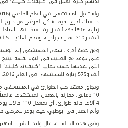
لديهم خبرة العمل في "كليفلاند كلينك" في ال
آلاف و200 عملية جراحية، وقدم العلاج لـ 5 آلاف و400 مريض أقاموا بالمستشفى.
ومن جهة أخرى، سعى المستشفى إلى توسيع ش
على موعد مع الطبيب في اليوم نفسه ليتيح ل
ألف و575 زيارة للمستشفى في العام 2016.
وتجاوز معهد طب الطوارئ في المستشفى مستوي
4 آلاف حالة طوا
وألم الصدر في أبوظبي، حيث يوفر للمرضى خد
وفي هذه المناسبة، قال وليد المقرب المهيري