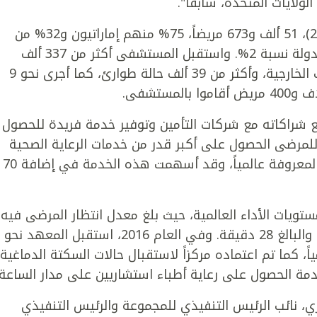
ولايات المتحدة، سابقا".
واستقبل المستشفى في العام الماضي (2016)، 51 ألف و673 مريضاً، 75% منهم إماراتيون و32% من
جنسيات أخرى، فيما شكل المرضى من خارج الدولة نسبة 2%. واستقبل المستشفى أكثر من 337 ألف
زيارة، منها 285 ألف زيارة استقبلتها العيادات الخارجية، وأكثر من 39 ألف حالة طوارئ، كما أجرى نحو 9
راكاته مع شركات التأمين وتوفير خدمة فريدة للحصول
لمرضى الحصول على أكبر قدر من خدمات الرعاية الصحية
التي يقدمها حسب معايير "كليفلاند كلينك" المعروفة عالمياً، وقد أسهمت هذه الخدمة في إضافة 70
ات الأداء العالمية، حيث بلغ معدل انتظار المرضى فيه
10 دقائق، مقارنة بالمعدل المستهدف عالمياً والبالغ 28 دقيقة. وفي العام 2016، استقبل المعهد نحو
رئ، أي بمعدل 110 حالات يومياً، كما تم اعتماده مركزاً لاستقبال حالات السكتة الدماغي
مة الحصول على رعاية أطباء استشاريين على مدار الساعة.
، نائب الرئيس التنفيذي للمجموعة والرئيس التنفيذي