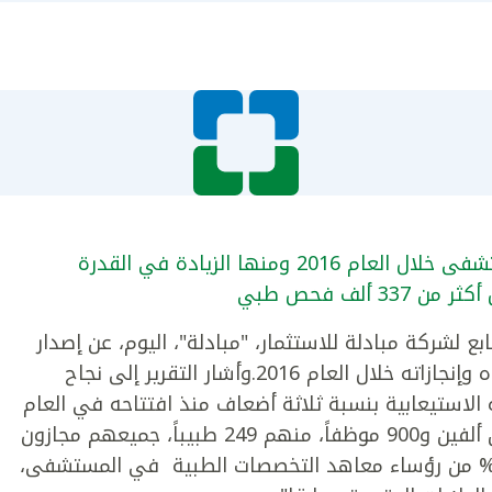
حفل بالإنجازات العديدة التي حققها المستشفى خلال العام 2016 ومنها الزيادة في القدرة
ألف فحص طبي
 لشركة مبادلة للاستثمار، "مبادلة"، اليوم، عن إصدار
تقريره السنوي الأول، الذي استعرض فيه أداءه وإنجازاته خلال العام 2016.وأشار التقرير إلى نجاح
لاستيعابية بنسبة ثلاثة أضعاف منذ افتتاحه في العام
2015، وزيادة عدد الموظفين فيه إلى أكثر من ألفين و900 موظفاً، منهم 249 طبيباً، جميعهم مجازون
ن البورد الأميركي (أو ما يعادله). كما أن 82% من رؤساء معاهد التخصصات الطبية في المستشفى،