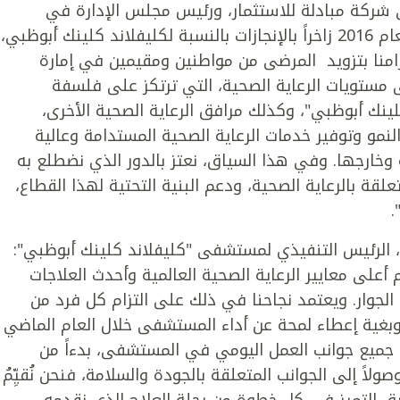
في شركة مبادلة للاستثمار، ورئيس مجلس الإدارة في
مستشفى "كليفلاند كلينك أبوظبي": "كان العام 2016 زاخراً بالإنجازات بالنسبة لكليفلاند كلينك أبوظبي،
منا بتزويد المرضى من مواطنين ومقيمين في إمارة
لى مستويات الرعاية الصحية، التي ترتكز على فلسفة
كلينك أبوظبي"، وكذلك مرافق الرعاية الصحية الأخرى،
النمو وتوفير خدمات الرعاية الصحية المستدامة وعالية
وخارجها. وفي هذا السياق، نعتز بالدور الذي نضطلع به
لقة بالرعاية الصحية، ودعم البنية التحتية لهذا القطاع،
.
 الرئيس التنفيذي لمستشفى "كليفلاند كلينك أبوظبي":
 أعلى معايير الرعاية الصحية العالمية وأحدث العلاجات
الجوار. ويعتمد نجاحنا في ذلك على التزام كل فرد من
. وبغية إعطاء لمحة عن أداء المستشفى خلال العام الماضي
على جميع جوانب العمل اليومي في المستشفى، بدءاً من
صولاً إلى الجوانب المتعلقة بالجودة والسلامة، فنحن نُقيِّمُ