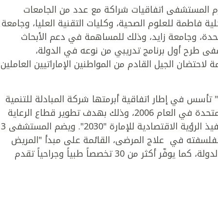
برم المستشفى اتفاقيات شراكة مع عدد من الجامعات
ة فاطمة للعلوم الصحية، وكليات التقنية العليا، وجامعة
متحدة، وجامعة زايد، وذلك للمساهمة في دعم الأبحاث
تشفى طرح أول برنامج تدريبي من نوعه في الدولة،
 لاحتضان الجيل القادم من المواطنين الإماراتيين العاملين
تأسس في إطار اتفاقية أبرمتها شركة المبادلة للتنمية
مع "مؤسسة كليفلاند كلينك" في الولايات المتحدة في العام 2006، وذلك بهدف تطوير قطاع الرعاية
الصحية في إمارة أبوظبي والمساهمة في تنفيذ الرؤية الاقتصا
لفلسفته في علاج المرضى، القائمة على مبدأ "المريض
أولاً" وبما يلبي احتياجات الرعاية الصحية في الدولة، كما يوفّر أكثر من 30 تخصصاً طبياً وجراحياً تقدم