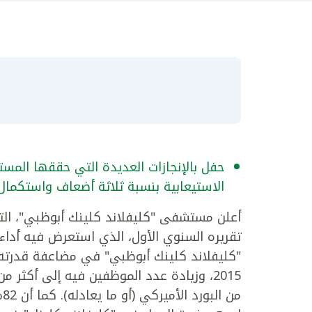
الاستيعابية بنسبة ثلاثة أضعاف واستكمال أكثر من 337 
أعلن مستشفى "كليفلاند كلينك أبوظبي"، التابع
"كليفلاند كلينك أبوظبي" في مضاعفة قدرته ا
م