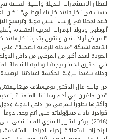
لقطاع الاستثمارات البديلة والبنية التحتية 
فقد نجحنا في إرساء أسس قوية وترسيخ التزا
أبوظبي ودولة الإمارات العربية المتحدة، بأع
"المريض أولاً". نحن واثقون بقدرة "كليفلاند 
التابعة لشبكة "مبادلة للرعاية الصحية"، على 
الجودة لعدد أكبر من المرضى من داخل الدولة 
في تحقيق الاستراتيجية الوطنية الشاملة المتع
وذلك تنفيذاً للرؤية الحكيمة لقيادتنا الرشيدة"
من جانبه قال الدكتور توميسلاف ميهاليفتش،
"نحن ماضون في أداء رسالتنا، المتمثلة بتقديم
وأكثرها تطوراً للمرضى من داخل الدولة ودول 
كوادرنا بأداء مسؤولياته على أتم وجه، دوماً
(2016)، يركز التقرير السنوي للمستشفى 
الإنجازات المتعلقة بإجراء الجراحات المتقدمة، و