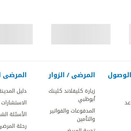
الوصول
المرضى / الزوار
المرضى ا
زيارة كليفلاند كلينك
دليل المدينة
أبوظبي
عد
الاستشارات ا
المدفوعات والفواتير
الأسئلة الش
والتأمين
رحلة المرضى
تجربة المريض