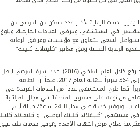
يق التميز في كل خطوة من رحلة العلاج الذي نقدمه
توفير خدمات الرعاية لأكبر عدد ممكن من المرضى من
المقيمين في المستشفى، ومرضى العيادات الخارجية، وبلوغ
 سنواصل السعي للتعاون مع مؤسسات ومرافق الرعاية
بتقديم الرعاية الصحية وفق معايير "كليفلاند كلينك"
وكان مستشفى "كليفلاند كلينك أبوظبي" قد رفع خلال العام الماضي (2016)، عدد أسرة المرضى ليصل
إلى 250 سريراً، مع وجود خطط لزيادة عددها إلى 364 سريراً بنهاية العام 2017، علماً أن الطاقة
يعابية القصوى للمستشفى تبلغ 490 سريراً. كما طرح المستشفى عدداً من الخدمات الفريدة في
 شامل من نوعه على مستوى المنطقة في مجال المراقبة
عن بعد للمرضى الخاضعين لزراعة أجهزة في القلب، وتوفير خدمة على مدار الـ 24 ساعة/ طيلة أيام
ء في مستشفى "كليفلاند كلينك أبوظبي" و"كليفلاند كلينك
كرسة لعلاج مرض التهاب الأمعاء وتوفير خدمات طب عيون