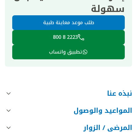
سهولة
طلب موعد معاينة طبية
2223 8 800
تطبيق واتساب
نبذه عنا
المواعيد والوصول
المرضى / الزوار