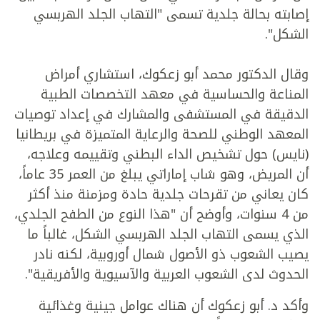
إصابته بحالة جلدية تسمى "التهاب الجلد الهربسي
الشكل".
وقال الدكتور محمد أبو زعكوك، استشاري أمراض
المناعة والحساسية في معهد التخصصات الطبية
الدقيقة في المستشفى والمشارك في إعداد توصيات
المعهد الوطني للصحة والرعاية المتميزة في بريطانيا
(نايس) حول تشخيص الداء البطني وتقييمه وعلاجه،
أن المريض، وهو شاب إماراتي يبلغ من العمر 35 عاماً،
كان يعاني من تقرحات جلدية حادة ومزمنة منذ أكثر
من 4 سنوات، وأوضح أن "هذا النوع من الطفح الجلدي،
الذي يسمى التهاب الجلد الهربسي الشكل، غالباً ما
يصيب الشعوب ذو الأصول شمال أوروبية، لكنه نادر
الحدوث لدى الشعوب العربية والآسيوية والأفريقية".
وأكد د. أبو زعكوك أن هناك عوامل جينية وغذائية