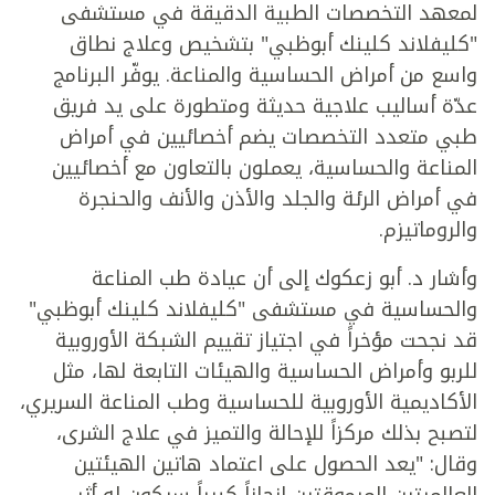
لمعهد التخصصات الطبية الدقيقة في مستشفى
"كليفلاند كلينك أبوظبي" بتشخيص وعلاج نطاق
واسع من أمراض الحساسية والمناعة. يوفّر البرنامج
عدّة أساليب علاجية حديثة ومتطورة على يد فريق
طبي متعدد التخصصات يضم أخصائيين في أمراض
المناعة والحساسية، يعملون بالتعاون مع أخصائيين
في أمراض الرئة والجلد والأذن والأنف والحنجرة
والروماتيزم.
وأشار د. أبو زعكوك إلى أن عيادة طب المناعة
والحساسية في مستشفى "كليفلاند كلينك أبوظبي"
قد نجحت مؤخراً في اجتياز تقييم الشبكة الأوروبية
للربو وأمراض الحساسية والهيئات التابعة لها، مثل
الأكاديمية الأوروبية للحساسية وطب المناعة السريري،
لتصبح بذلك مركزاً للإحالة والتميز في علاج الشرى،
وقال: "يعد الحصول على اعتماد هاتين الهيئتين