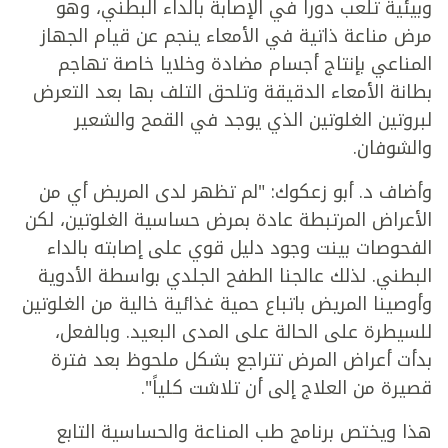
وبيئية تلعب دوراً في الإصابة بالداء البطني، وهو
مرض مناعة ذاتية في الأمعاء ينجم عن قيام الجهاز
المناعي بإنتاج أجسام مضادة وخلايا خاصة تهاجم
بطانة الأمعاء الدقيقة وتلحق التلف بها بعد التعرض
لبروتين الغلوتين الذي يوجد في القمح والشعير
والشوفان.
وأضاف د. أبو زعكوك: "لم تظهر لدى المريض أي من
الأعراض المرتبطة عادة بمرض حساسية الغلوتين، لكن
الفحوصات بينت وجود دليل قوي على إصابته بالداء
البطني. لذلك عالجنا الطفح الجلدي بواسطة الأدوية
وأوصينا المريض باتباع حمية غذائية خالية من الغلوتين
للسيطرة على الحالة على المدى البعيد. وبالفعل،
بدأت أعراض المرض تتراجع بشكل ملحوظ بعد فترة
قصيرة من العلاج إلى أن تلاشت كلياً".
هذا ويختص برنامج طب المناعة والحساسية التابع