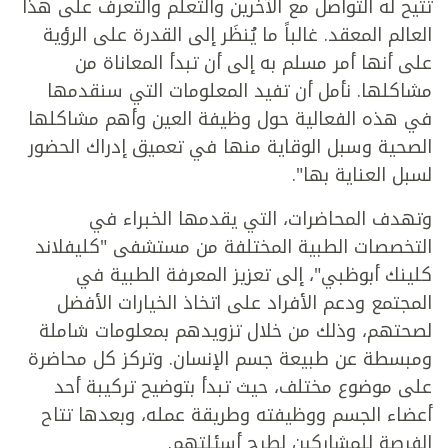
تتيح له التواصل مع الآخرين والتعلم والتعرف على هذا
العالم المعقد. غالباً ما يُنظَر إلى القدرة على الرؤية
على أنها أمر مسلم به إلى أن تبدأ المعاناة من
مشاكلها. نأمل أن تفيد المعلومات التي سنقدمها
في هذه الفعالية حول وظيفة العين وأهم مشاكلها
الصحية وسبل الوقاية منها في تعميق إدراك الحضور
لسبل العناية بها".
وتهدف المحاضرات، التي يقدمها الخبراء في
التخصصات الطبية المختلفة من مستشفى "كليفلاند
كلينك أبوظبي"، إلى تعزيز المعرفة الطبية في
المجتمع ودعم الأفراد على اتخاذ الخيارات الأفضل
لصحتهم، وذلك من خلال تزويدهم بمعلومات شاملة
ومبسطة عن طبيعة جسم الإنسان. وتركز كل محاضرة
على موضوع مختلف، حيث تبدأ بتوضيح تركيبة أحد
أعضاء الجسم ووظيفته وطريقة عمله، وبعدها تتاح
الفرصة للمشاركين لطرح أسئلتهم.