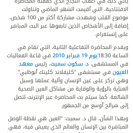
يأتي ذلك في أعقاب النجاح الذي حققته المحاضرة
الافتتاحية، التي أقيمت الشهر الماضي وتناولت
موضوع القلب وشهدت مشاركة أكثر من 100 شخص،
إضافة إلى الأشخاص الذين تابعوها عبر البث المباشر
على إنستغرام.
ويقدم المحاضرة التفاعلية الثانية، التي تقام في
الساعة 18:30
يوم 19 فبراير 2010
في قاعة الفعاليات
في المستشفى،
د. سكوت سميث
، رئيس
معهد
العيون
في مستشفى "كليفلاند كلينك أبوظبي".
وهي تركز على عين الإنسان وآلية عملها وسبل
العناية بالرؤية والوقاية من مشاكل العين الصحية
الشائعة. كما سيتم بث المحاضرة عبر الإنترنت لتصل
إلى شرائح أوسع من الجمهور.
وبهذا الشأن، قال د. سميث: "العين هي نقطة الوصل
المباشرة بين الإنسان والعالم الذي يعيش فيه، فهي